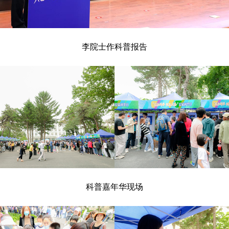
李院士作科普报告
科普嘉年华现场