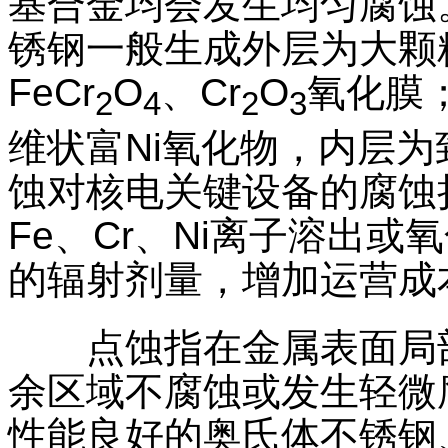
基合金均会发生均匀腐蚀
锈钢一般生成外层为大颗粒
FeCr
O
、Cr
O
氧化膜
2
4
2
3
维状富Ni氧化物，内层为
蚀对核电关键设备的腐蚀
Fe、Cr、Ni离子溶出
的辐射剂量，增加运营成
点蚀指在金属表面局部
余区域不腐蚀或发生轻微
性能良好的奥氏体不锈钢