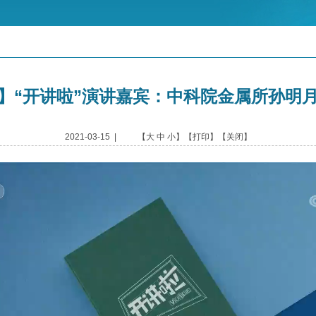
】“开讲啦”演讲嘉宾：中科院金属所孙明
2021-03-15 | 【
大
中
小
】【
打印
】【
关闭
】