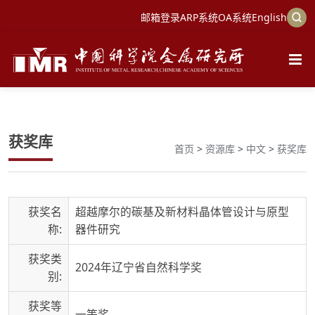
邮箱登录
ARP系统
OA系统
English
获奖库
首页
>
资源库
>
中文
>
获奖库
获奖名
超越摩尔的碳基及新材料晶体管设计与原型
称:
器件研究
获奖类
2024年辽宁省自然科学奖
别:
获奖等
一等奖