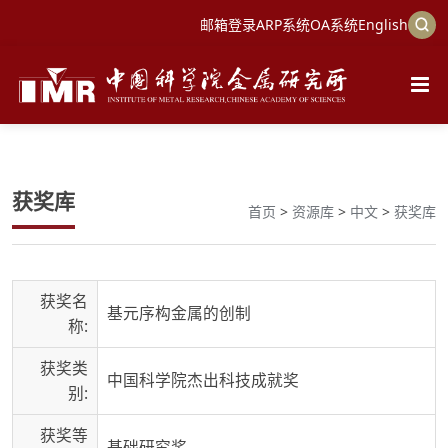
邮箱登录
ARP系统
OA系统
English
获奖库
首页
>
资源库
>
中文
>
获奖库
获奖名
基元序构金属的创制
称:
获奖类
中国科学院杰出科技成就奖
别:
获奖等
基础研究奖