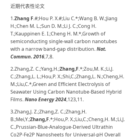
近期代表性论文
1.
Zhang F
.#;Hou P. X.#;Liu C.*;Wang B. W.;Jiang
H.;Chen M. L.;Sun D. M.;Li J. C.;Cong H.
T.;Kauppinen E. I.;Cheng H. M.*,Growth of
semiconducting single-wall carbon nanotubes
with a narrow band-gap distribution.
Nat.
Commun. 2016
,7,8.
2.Zhang,Z. C.;Yang,H.;
Zhang,F
.*;Zou,M. K.;Li,J.
C.;Zhang,L. L.;Hou,P. X.;Shi,C.;Zhang,L. N.;Cheng,H.
M.;Liu,C.*,Green and Efficient Electrolysis of
Seawater Using Carbon Nanotube-Based Hybrid
Films.
Nano Energy 2024
,123,11.
3.Zhang,J. Z.;Zhang,Z. C.;Zhang,H.
B.;Mei,Y.;
Zhang,F
.*;Hou,P. X.;Liu,C.;Cheng,H. M.;Li,J.
C.,Prussian-Blue-Analogue-Derived Ultrathin
Co2P-Fe2P Nanosheets for Universal-pH Overall