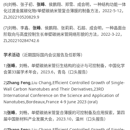
(6)刘畅、张子初、
张峰
、侯鹏翔、郑雪、成会明，一种结构功能一体
化过渡金属碳化物/单壁碳纳米管复合薄膜的制备方法，2022-5-12，
ZL202210520829.9
(7)刘畅、李鑫、
张峰
、侯鹏翔、张莉莉、石超、成会明，一种晶面台
阶取向与高度控制生长单壁碳纳米管网络形貌的方法，2022-3-22，
ZL202210284742.6
学术活动
（近期国际国内会议报告及任职等）
1)
张峰
，刘畅，单壁碳纳米管衍生结构的设计与可控制备，中国化学
会第33届学术年会，2023.6，青岛（口头报告）
2)
Zhang Feng
,Liu Chang,Efficient Controlled Growth of Single-
Wall Carbon Nanotubes and Their Derivatives,23RD
International Conference on the Science and Application of
Nanotubes,Bordeaux,France 4-9 June 2023 (oral)
3)
张峰
，刘畅，单壁碳纳米管复合薄膜的可控制备及应用探索，第四
届中国新材料产业发展大会，2023.10，温州（口头报告）
4)
Zhang Fen
g,Liu Chang,Efficient Controlled Growth of Single-