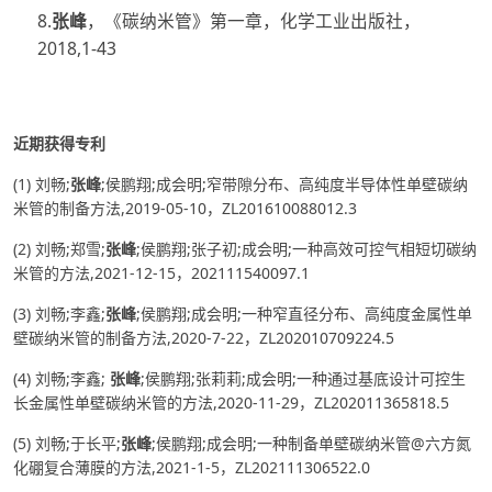
8.
张峰
，《碳纳米管》第一章，化学工业出版社，
2018,1-43
近期获得专利
(1) 刘畅;
张峰
;侯鹏翔;成会明;窄带隙分布、高纯度半导体性单壁碳纳
米管的制备方法,2019-05-10，ZL201610088012.3
(2) 刘畅;郑雪;
张峰
;侯鹏翔;张子初;成会明;一种高效可控气相短切碳纳
米管的方法,2021-12-15，202111540097.1
(3) 刘畅;李鑫;
张峰
;侯鹏翔;成会明;一种窄直径分布、高纯度金属性单
壁碳纳米管的制备方法,2020-7-22，ZL202010709224.5
(4) 刘畅;李鑫;
张峰
;侯鹏翔;张莉莉;成会明;一种通过基底设计可控生
长金属性单壁碳纳米管的方法,2020-11-29，ZL202011365818.5
(5) 刘畅;于长平;
张峰
;侯鹏翔;成会明;一种制备单壁碳纳米管@六方氮
化硼复合薄膜的方法,2021-1-5，ZL202111306522.0