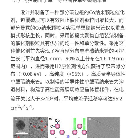
设计并制备了一种部分碳包覆的Co纳米颗粒催化
剂，包覆碳层可以有效阻止催化剂颗粒团聚长大，而
部分暴露的Co纳米颗粒可实现单壁碳纳米管仅以垂直
模式形核生长，同时，采用嵌段共聚物自组装法制备
的催化剂颗粒具有优异的均一性和单分散性。采用这
种催化剂首先实现了窄直径分布单壁碳纳米管的可控
生长（平均直径1.7 nm，90%以上分布在1.6-1.9 nm
范围内），进而采用H2原位刻蚀方法获得了窄带隙分
布（~0.08 eV）、高纯度（>95%）、高质量半导体性
单壁碳纳米管。以制得的半导体性单壁碳纳米管为沟
道材料，构建了高性能薄膜场效应晶体管器件，在电
3
流开关比大于3×10
时，平均载流子迁移率可达95.2
2
-1
-1
cm
v
s
。