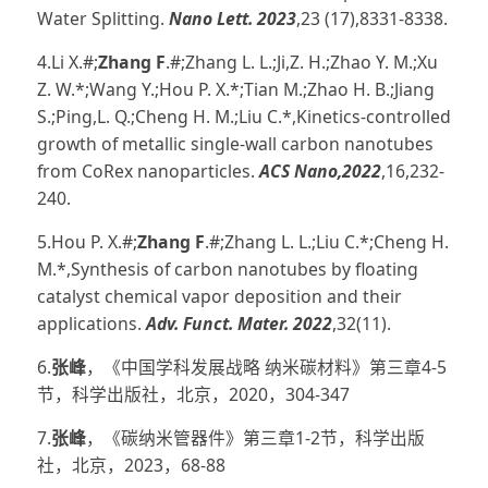
Water Splitting.
Nano Lett. 2023
,23 (17),8331-8338.
4.Li X.#;
Zhang F
.#;Zhang L. L.;Ji,Z. H.;Zhao Y. M.;Xu
Z. W.*;Wang Y.;Hou P. X.*;Tian M.;Zhao H. B.;Jiang
S.;Ping,L. Q.;Cheng H. M.;Liu C.*,Kinetics-controlled
growth of metallic single-wall carbon nanotubes
from CoRex nanoparticles.
ACS Nano,2022
,16,232-
240.
5.Hou P. X.#;
Zhang F
.#;Zhang L. L.;Liu C.*;Cheng H.
M.*,Synthesis of carbon nanotubes by floating
catalyst chemical vapor deposition and their
applications.
Adv. Funct. Mater. 2022
,32(11).
6.
张峰
，《中国学科发展战略 纳米碳材料》第三章4-5
节，科学出版社，北京，2020，304-347
7.
张峰
，《碳纳米管器件》第三章1-2节，科学出版
社，北京，2023，68-88