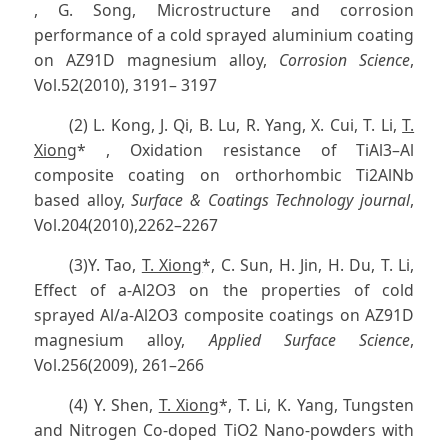
, G. Song, Microstructure and corrosion
performance of a cold sprayed aluminium coating
on AZ91D magnesium alloy,
Corrosion Science
,
Vol.52(2010), 3191– 3197
(2) L. Kong, J. Qi, B. Lu, R. Yang, X. Cui, T. Li,
T.
Xiong
* , Oxidation resistance of TiAl3–Al
composite coating on orthorhombic Ti2AlNb
based alloy,
Surface & Coatings Technology journal
,
Vol.204(2010),2262–2267
(3)Y. Tao,
T. Xiong
*, C. Sun, H. Jin, H. Du, T. Li,
Effect of a-Al2O3 on the properties of cold
sprayed Al/a-Al2O3 composite coatings on AZ91D
magnesium alloy,
Applied Surface Science
,
Vol.256(2009), 261–266
(4) Y. Shen,
T. Xiong
*, T. Li, K. Yang, Tungsten
and Nitrogen Co-doped TiO2 Nano-powders with