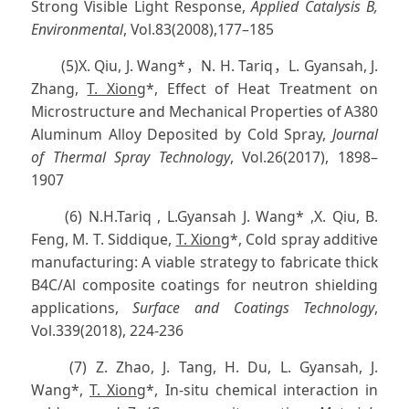
Strong Visible Light Response,
Applied Catalysis B,
Environmental
, Vol.83(2008),177–185
(5)X. Qiu, J. Wang*，N. H. Tariq，L. Gyansah, J.
Zhang,
T. Xiong
*, Effect of Heat Treatment on
Microstructure and Mechanical Properties of A380
Aluminum Alloy Deposited by Cold Spray,
Journal
of Thermal Spray Technology
, Vol.26(2017), 1898–
1907
(6) N.H.Tariq , L.Gyansah J. Wang* ,X. Qiu, B.
Feng, M. T. Siddique,
T. Xiong
*, Cold spray additive
manufacturing: A viable strategy to fabricate thick
B4C/Al composite coatings for neutron shielding
applications,
Surface and Coatings Technology
,
Vol.339(2018), 224-236
(7) Z. Zhao, J. Tang, H. Du, L. Gyansah, J.
Wang*,
T. Xiong
*, In-situ chemical interaction in