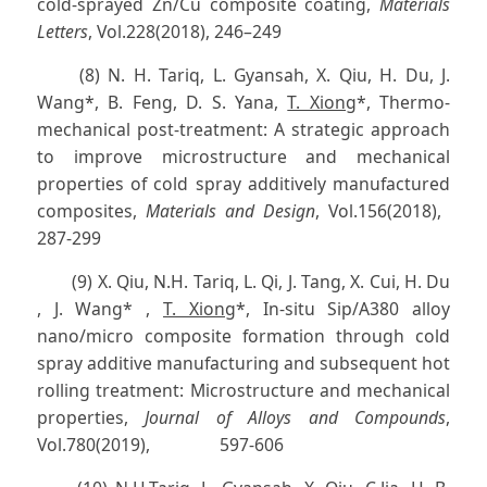
cold-sprayed Zn/Cu composite coating,
Materials
Letters
, Vol.228(2018), 246–249
(8) N. H. Tariq, L. Gyansah, X. Qiu, H. Du, J.
Wang*, B. Feng, D. S. Yana,
T. Xiong
*, Thermo-
mechanical post-treatment: A strategic approach
to improve microstructure and mechanical
properties of cold spray additively manufactured
composites,
Materials and Design
, Vol.156(2018),
287-299
(9) X. Qiu, N.H. Tariq, L. Qi, J. Tang, X. Cui, H. Du
, J. Wang* ,
T. Xiong
*, In-situ Sip/A380 alloy
nano/micro composite formation through cold
spray additive manufacturing and subsequent hot
rolling treatment: Microstructure and mechanical
properties,
Journal of Alloys and Compounds
,
Vol.780(2019), 597-606