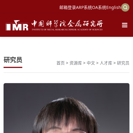
邮箱登录
ARP系统
OA系统
English
研究员
首页
>
资源库
>
中文
>
人才库
>
研究员