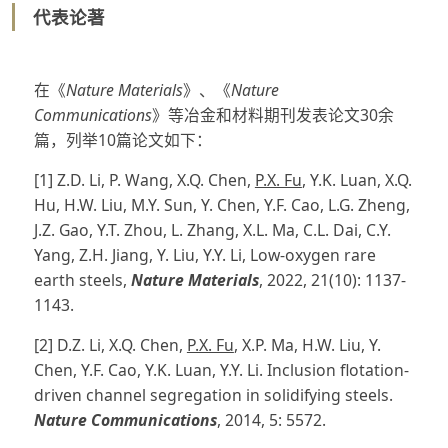
代表论著
在《
Nature Materials
》、《
Nature
Communications
》等冶金和材料期刊发表论文30余
篇，列举10篇论文如下：
[1] Z.D. Li, P. Wang, X.Q. Chen,
P.X. Fu
, Y.K. Luan, X.Q.
Hu, H.W. Liu, M.Y. Sun, Y. Chen, Y.F. Cao, L.G. Zheng,
J.Z. Gao, Y.T. Zhou, L. Zhang, X.L. Ma, C.L. Dai, C.Y.
Yang, Z.H. Jiang, Y. Liu, Y.Y. Li, Low-oxygen rare
earth steels,
Nature Materials
, 2022, 21(10): 1137-
1143.
[2] D.Z. Li, X.Q. Chen,
P.X. Fu
, X.P. Ma, H.W. Liu, Y.
Chen, Y.F. Cao, Y.K. Luan, Y.Y. Li. Inclusion flotation-
driven channel segregation in solidifying steels.
Nature Communications
, 2014, 5: 5572.