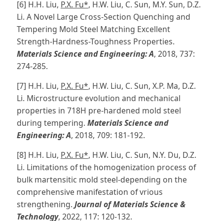
[6] H.H. Liu,
P.X. Fu*
, H.W. Liu, C. Sun, M.Y. Sun, D.Z.
Li. A Novel Large Cross-Section Quenching and
Tempering Mold Steel Matching Excellent
Strength-Hardness-Toughness Properties.
Materials Science and Engineering: A
, 2018, 737:
274-285.
[7] H.H. Liu,
P.X. Fu*
, H.W. Liu, C. Sun, X.P. Ma, D.Z.
Li. Microstructure evolution and mechanical
properties in 718H pre-hardened mold steel
during tempering.
Materials Science and
Engineering: A
, 2018, 709: 181-192.
[8] H.H. Liu,
P.X. Fu*
, H.W. Liu, C. Sun, N.Y. Du, D.Z.
Li. Limitations of the homogenization process of
bulk martensitic mold steel-depending on the
comprehensive manifestation of vrious
strengthening.
Journal of Materials Science &
Technology
, 2022, 117: 120-132.