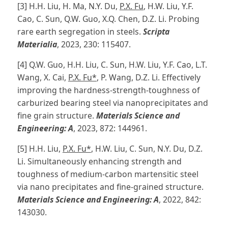
[3] H.H. Liu, H. Ma, N.Y. Du,
P.X. Fu
, H.W. Liu, Y.F.
Cao, C. Sun, Q.W. Guo, X.Q. Chen, D.Z. Li. Probing
rare earth segregation in steels.
Scripta
Materialia
, 2023, 230: 115407.
[4] Q.W. Guo, H.H. Liu, C. Sun, H.W. Liu, Y.F. Cao, L.T.
Wang, X. Cai,
P.X. Fu*
, P. Wang, D.Z. Li. Effectively
improving the hardness-strength-toughness of
carburized bearing steel via nanoprecipitates and
fine grain structure.
Materials Science and
Engineering: A
, 2023, 872: 144961.
[5] H.H. Liu,
P.X. Fu*
, H.W. Liu, C. Sun, N.Y. Du, D.Z.
Li. Simultaneously enhancing strength and
toughness of medium-carbon martensitic steel
via nano precipitates and fine-grained structure.
Materials Science and Engineering: A
, 2022, 842:
143030.