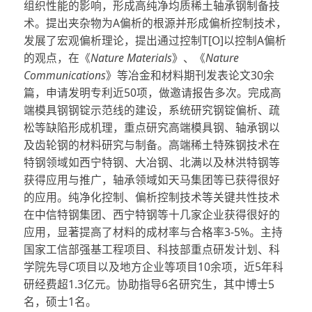
组织性能的影响，形成高纯净均质稀土轴承钢制备技
术。提出夹杂物为A偏析的根源并形成偏析控制技术，
发展了宏观偏析理论，提出通过控制T[O]以控制A偏析
的观点，在《
Nature Materials
》、《
Nature
Communications
》等冶金和材料期刊发表论文30余
篇，申请发明专利近50项，做邀请报告多次。完成高
端模具钢钢锭示范线的建设，系统研究钢锭偏析、疏
松等缺陷形成机理，重点研究高端模具钢、轴承钢以
及齿轮钢的材料研究与制备。高端稀土特殊钢技术在
特钢领域如西宁特钢、大冶钢、北满以及林洪特钢等
获得应用与推广，轴承领域如天马集团等已获得很好
的应用。纯净化控制、偏析控制技术等关键共性技术
在中信特钢集团、西宁特钢等十几家企业获得很好的
应用，显著提高了材料的成材率与合格率3-5%。主持
国家工信部强基工程项目、科技部重点研发计划、科
学院先导C项目以及地方企业等项目10余项，近5年科
研经费超1.3亿元。协助指导6名研究生，其中博士5
名，硕士1名。