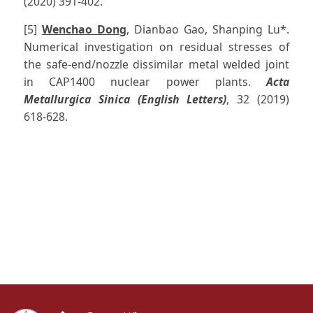
(2020) 391-402.
[5]
Wenchao Dong
, Dianbao Gao, Shanping Lu*.
Numerical investigation on residual stresses of
the safe-end/nozzle dissimilar metal welded joint
in CAP1400 nuclear power plants.
Acta
Metallurgica Sinica (English Letters)
, 32 (2019)
618-628.