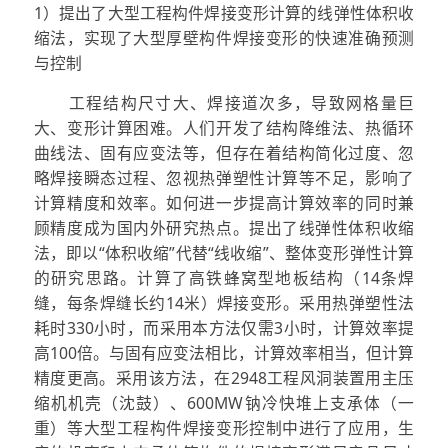
1）提出了大型工程构件焊接变形计算的线弹性体积收
缩法，实现了大型厚壁构件焊接变形的快速准确预测
与控制
工程结构尺寸大、焊接道次多，导致网格量巨
大、变形计算困难。人们开发了结构降维法、热循环
曲线法、固有应变法等，但存在着结构简化过度、忽
略焊接瞬态过程、忽视热弹塑性计算等不足，影响了
计算精度和效率。如何进一步提高计算效率的同时兼
顾精度成为国内外研究热点。提出了线弹性体积收缩
法，即以“体积收缩”代替“线收缩”、整体变形弹性计算
的研究思路。计算了高铁蜂窝型地板结构（14条焊
缝，每条焊缝长约14米）焊接变形。采用热弹塑性法
耗时330小时，而采用本方法仅需3小时，计算效率提
高100倍。与固有应变法相比，计算效率相当，但计算
精度更高。采用该方法，在2948工程风洞装置用主压
缩机机壳（沈鼓）、600MW钠冷快堆上支承体（一
重）等大型工程构件焊接变形控制中进行了应用，生