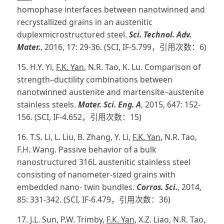
homophase interfaces between nanotwinned and
recrystallized grains in an austenitic
duplexmicrostructured steel.
Sci. Technol.
Adv.
Mater.
, 2016, 17: 29-36. (SCI, IF-5.799，引用次数：6)
15. H.Y. Yi,
F.K. Yan
, N.R. Tao, K. Lu. Comparison of
strength–ductility combinations between
nanotwinned austenite and martensite–austenite
stainless steels.
Mater. Sci. Eng. A
, 2015, 647: 152-
156. (SCI, IF-4.652，引用次数：15)
16. T.S. Li, L. Liu, B. Zhang, Y. Li,
F.K. Yan
, N.R. Tao,
F.H. Wang. Passive behavior of a bulk
nanostructured 316L austenitic stainless steel
consisting of nanometer-sized grains with
embedded nano- twin bundles.
Corros. Sci.
, 2014,
85: 331-342. (SCI, IF-6.479，引用次数：36)
17. J.L. Sun, P.W. Trimby,
F.K. Yan
, X.Z. Liao, N.R. Tao,