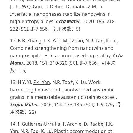
J.J. Li, W.Q. Guo, G. Dehm, D. Raabe, Z.M. Li.
Interfacial nanophases stabilize nanotwins in
high-entropy alloys.
Acta Mater.
, 2020, 185: 218-
232 (SCI, IF-7.656，引用次数：5)
12. B.B. Zhang,
F.K. Yan
, M.J. Zhao, N.R. Tao, K. Lu,
Combined strengthening from nanotwins and
nanoprecipitates in an iron-based superalloy.
Acta
Mater.
, 2018, 151: 310-320 (SCI, IF-7.656，引用次
数：15)
13. H.Y. Yi,
F.K. Yan
, N.R. Tao*, K. Lu. Work
hardening behavior of nanotwinned austenitic
grains in a metastable austenitic stainless steel.
Scipta Mater.
, 2016, 114: 133-136. (SCI, IF-5.079，引
用次数：22)
14. I. Gutierrez-Urrutia, F. Archie, D. Raabe,
F.K.
Yan
, N.R. Tao, K. Lu. Plastic accommodation at