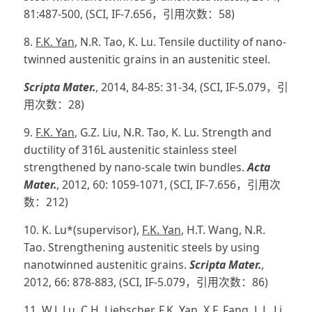
81:487-500, (SCI, IF-7.656，引用次数：58)
8.
F.K. Yan
, N.R. Tao, K. Lu. Tensile ductility of nano-
twinned austenitic grains in an austenitic steel.
Scripta Mater.
, 2014, 84-85: 31-34, (SCI, IF-5.079，引
用次数：28)
9.
F.K. Yan
, G.Z. Liu, N.R. Tao, K. Lu. Strength and
ductility of 316L austenitic stainless steel
strengthened by nano-scale twin bundles.
Acta
Mater.
, 2012, 60: 1059-1071, (SCI, IF-7.656，引用次
数：212)
10. K. Lu*(supervisor),
F.K. Yan
, H.T. Wang, N.R.
Tao. Strengthening austenitic steels by using
nanotwinned austenitic grains.
Scripta Mater.
,
2012, 66: 878-883, (SCI, IF-5.079，引用次数：86)
11. W.J. Lu, C.H. Liebscher,
F.K. Yan
, X.F. Fang, L.L. Li,