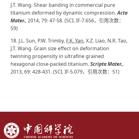
J.T. Wang. Shear banding in commercial pure
titanium deformed by dynamic compression.
Acta
Mater.
, 2014, 79: 47-58. (SCI, IF-7.656，引用次数：
59)
18. J.L. Sun, P.W. Trimby,
F.K. Yan
, X.Z. Liao, N.R. Tao,
J.T. Wang. Grain size effect on deformation
twinning propensity in ultrafine grained
hexagonal close-packed titanium.
Scripta Mater.
,
2013, 69: 428-431. (SCI, IF-5.079，引用次数：51)