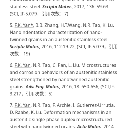
stainless steel.
Scripta Mater.
, 2017, 136: 59-63.
(SCI, IF-5.079，引用次数：7)
5.
F.K. Yan*
, B.B. Zhang, H.T.Wang, N.R. Tao, K. Lu.
Nanoindentation characterization of nano-
twinned grains in an austenitic stainless steel.
Scripta Mater.
, 2016, 112:19-22, (SCI, IF-5.079，引用
次数：19)
6.
F.K. Yan
, N.R. Tao, C. Pan, L. Liu. Microstructures
and corrosion behaviors of an austenitic stainless
steel strengthened by nanotwinned austenitic
grains.
Adv. Eng. Mater.
, 2016, 18: 650-656, (SCI,IF-
3.217，引用次数：5)
7.
F.K. Yan
, N.R. Tao, F. Archie, I. Gutierrez-Urrutia,
D. Raabe, K. Lu. Deformation mechanisms in an
austenitic single-phase duplex microstructured
steel with nanotwinned grains.
Acta Mater.
, 2014,