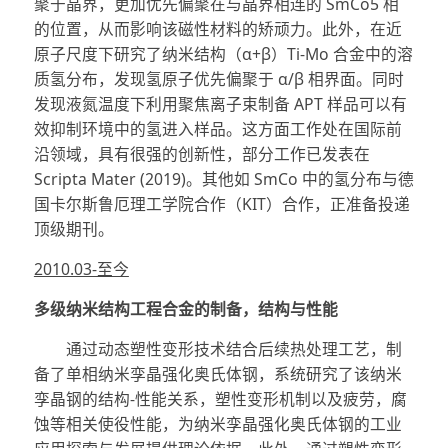
聚于晶界，更加优先偏聚在与晶界相连的 SmCo5 相
的位置，从而影响该磁性材料的矫顽力。此外，在近
原子尺度下研究了纳米结构（α+β）Ti-Mo 合金中的溶
质氢分布，发现氢原子优先偏聚于 α/β 相界面。同时
发现液氮温度下利用聚焦离子束制备 APT 样品可以有
效抑制环境中的氢进入样品。这方面工作处在国际前
沿领域，具有很强的创新性，部分工作已发表在
Scripta Mater (2019)。其他如 SmCo 中的氢分布与德
国卡尔斯鲁厄理工学院合作（KIT）合作，正准备投递
顶级期刊。
2010.03-至今
多级纳米结构工程合金的制备，结构与性能
通过动态塑性变形技术结合后续热处理工艺，制
备了单相纳米孪晶强化奥氏体钢，系统研究了该纳米
孪晶钢的结构-性能关系，塑性变形机制以及疲劳，腐
蚀等相关使役性能，为纳米孪晶强化奥氏体钢的工业