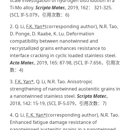
scale investigation of hydrogen distribution in a
Ti-Mo alloy.
Scripta Mater.
, 2019, 162： 321-325.
(SCI, IF-5.079，引用次数：6)
2. Q. Li,
F.K. Yan*
(corresponding author), N.R. Tao,
D. Ponge, D. Raabe, K. Lu. Deformation
compatibility between nanotwinned and
recrystallized grains enhances resistance to
interface cracking in cyclic loaded stainless steel.
Acta Mater.
, 2019, 165: 87-98, (SCI, IF-7.656，引用次
数：4)
3.
F.K. Yan*
, Q. Li, N.R. Tao. Anisotropic
strengthening of nanotwinned austenitic grains in
a nanotwinned stainless steel.
Scripta Mater.
,
2018, 142: 15-19, (SCI, IF-5.079，引用次数：7)
4. Q. Li,
F. K. Yan*
(corresponding author), N.R. Tao.
Enhanced fatigue damage resistance of
nanotwinned austenitic grains in a nanotwinned