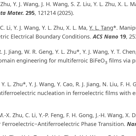
 Zhu, Y. J. Wang, J. H. Wang, S. Z. Liu, Y. L. Zhu, X. L.
ta Mater.
295
, 121214 (2025).
C. Li, Y. J. Wang, Y. L. Zhu, X. L. Ma,
Y. L. Tang
*. Manip
ric Electrical Boundary Conditions.
ACS Nano
19
, 2
R. J. Jiang, W. R. Geng, Y. L. Zhu*, Y. J. Wang, Y. T. Chen, 
omain engineering for multiferroic BiFeO
films via 
3
 Y. L. Zhu*, Y. J. Wang, Y. Cao, R. J. Jiang, N. Liu, F. H. 
iferroelectric nucleation in ferroelectric films with 
 M.-X. Zhu, C. Li, Y.-P. Feng, F. H. Gong, J.-H. Wang, X. D.
Ferroelectric−Antiferroelectric Phase Transition.
Nan