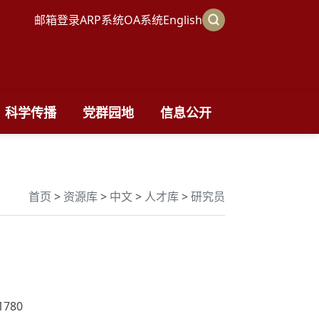
邮箱登录
ARP系统
OA系统
English
科学传播
党群园地
信息公开
首页
>
资源库
>
中文
>
人才库
>
研究员
1780