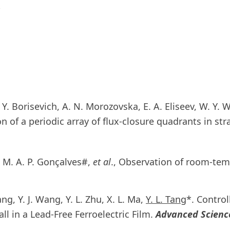
A. Y. Borisevich, A. N. Morozovska, E. A. Eliseev, W. Y. W
n of a periodic array of flux-closure quadrants in str
 M. A. P. Gonçalves#,
et al
., Observation of room-te
 Yang, Y. J. Wang, Y. L. Zhu, X. L. Ma,
Y. L. Tang
*. Control
l in a Lead-Free Ferroelectric Film.
Advanced Scienc