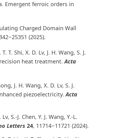
 Ma. Emergent ferroic orders in
ulating Charged Domain Wall
5342−25351 (2025).
T. T. Shi, X. D. Lv, J. H. Wang, S. J.
precision heat treatment.
Acta
Gong, J. H. Wang, X. D. Lv, S. J.
enhanced piezoelectricity.
Acta
 Lv, S.-J. Chen, Y. J. Wang, Y.-L.
o Letters
24
, 11714−11721 (2024).