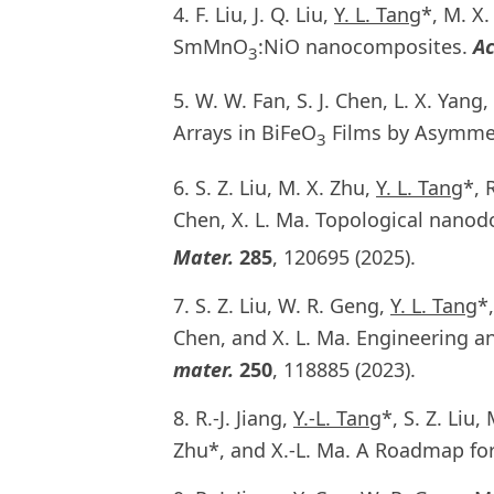
4. F. Liu, J. Q. Liu,
Y. L. Tang
*, M. X.
SmMnO
:NiO nanocomposites.
Ac
3
5. W. W. Fan, S. J. Chen, L. X. Yang, 
Arrays in BiFeO
Films by Asymmet
3
6. S. Z. Liu, M. X. Zhu,
Y. L. Tang
*, 
Chen, X. L. Ma. Topological nanod
Mater.
285
, 120695 (2025).
7. S. Z. Liu, W. R. Geng,
Y. L. Tang
*,
Chen, and X. L. Ma. Engineering ant
mater.
250
, 118885 (2023).
8. R.-J. Jiang,
Y.-L. Tang
*, S. Z. Liu,
Zhu*, and X.-L. Ma. A Roadmap for 