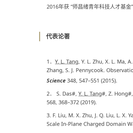
2016年获 “师昌绪青年科技人才基金”
代表论著
1．
Y. L. Tang
, Y. L. Zhu, X. L. Ma, 
Zhang, S. J. Pennycook. Observatio
Science
348, 547–551 (2015).
2． S. Das#,
Y. L. Tang
#, Z. Hong#,
568, 368–372 (2019).
3. F. Liu, M. X. Zhu, J. Q. Liu, L. X.
Scale In-Plane Charged Domain Wal