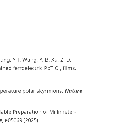
ang, Y. J. Wang, Y. B. Xu, Z. D.
ained ferroelectric PbTiO
films.
3
mperature polar skyrmions.
Nature
lable Preparation of Millimeter-
e
, e05069 (2025).