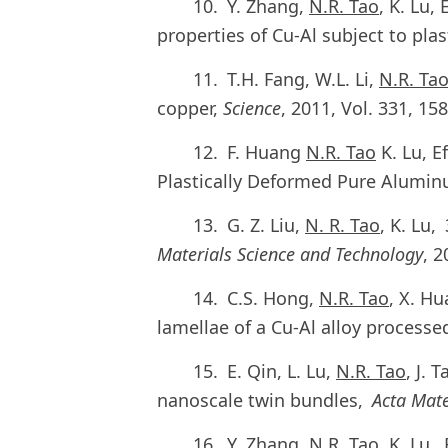
10. Y. Zhang,
N.R. Tao
, K. Lu,
properties of Cu-Al subject to pla
11. T.H. Fang, W.L. Li,
N.R. Ta
copper,
Science
, 2011, Vol. 331, 15
12. F. Huang
N.R. Tao
K. Lu, E
Plastically Deformed Pure Alum
13. G. Z. Liu,
N. R. Tao
, K. Lu
Materials Science and Technology
, 2
14. C.S. Hong,
N.R. Tao
, X. H
lamellae of a Cu-Al alloy process
15. E. Qin, L. Lu,
N.R. Tao
, J.
nanoscale twin bundles,
Acta Mate
16. Y. Zhang,
N.R. Tao
, K. Lu,