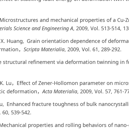
, Microstructures and mechanical properties of a Cu-Z
rials Science and Engineering A
, 2009, Vol. 513-514, 13
u, X. Huang, Grain orientation dependence of deforma
formation，
Scripta Materialia
, 2009, Vol. 61, 289-292.
le structural refinement via deformation twinning in 
 K. Lu，Effect of Zener-Hollomon parameter on micro
stic deformation，
Acta Materialia
, 2009, Vol. 57, 761-7
 Lu, Enhanced fracture toughness of bulk nanocrysta
. 60, 539-542.
, Mechanical properties and rolling behaviors of na