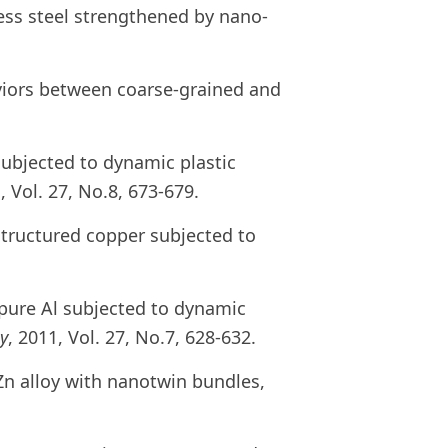
nless steel strengthened by nano-
aviors between coarse-grained and
subjected to dynamic plastic
, Vol. 27, No.8, 673-679.
ostructured copper subjected to
n pure Al subjected to dynamic
y
, 2011, Vol. 27, No.7, 628-632.
-Zn alloy with nanotwin bundles,