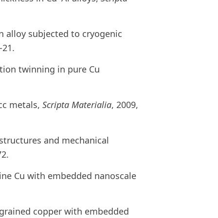
n alloy subjected to cryogenic
-21.
tion twinning in pure Cu
fcc metals,
Scripta Materialia
, 2009,
structures and mechanical
72.
lline Cu with embedded nanoscale
no-grained copper with embedded