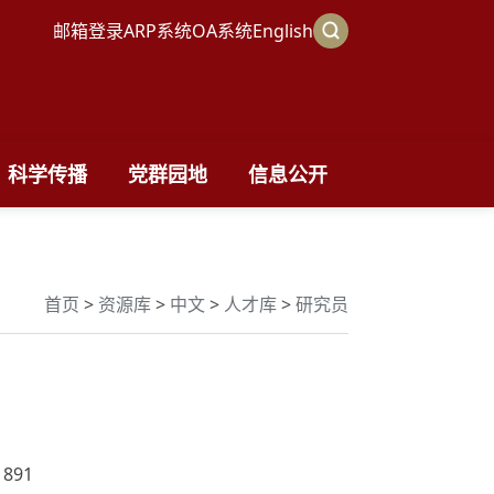
邮箱登录
ARP系统
OA系统
English
科学传播
党群园地
信息公开
首页
>
资源库
>
中文
>
人才库
>
研究员
1891