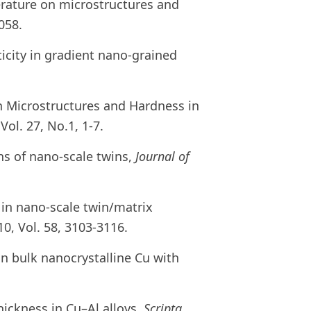
perature on microstructures and
058.
sticity in gradient nano-grained
n Microstructures and Hardness in
 Vol. 27, No.1, 1-7.
ns of nano-scale twins,
Journal of
 in nano-scale twin/matrix
10, Vol. 58, 3103-3116.
in bulk nanocrystalline Cu with
hickness in Cu–Al alloys,
Scripta