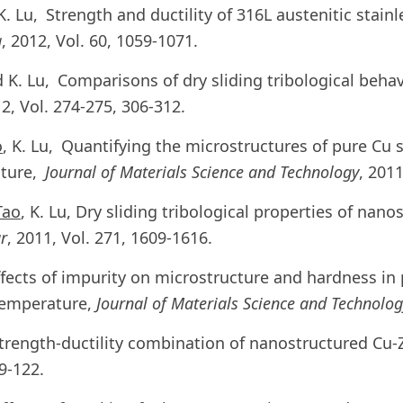
 K. Lu, Strength and ductility of 316L austenitic stai
a
, 2012, Vol. 60, 1059-1071.
d K. Lu, Comparisons of dry sliding tribological beh
12, Vol. 274-275, 306-312.
o
, K. Lu, Quantifying the microstructures of pure Cu 
ature,
Journal of Materials Science and Technology
, 2011
Tao
, K. Lu, Dry sliding tribological properties of nan
r
, 2011, Vol. 271, 1609-1616.
Effects of impurity on microstructure and hardness i
 temperature,
Journal of Materials Science and Technolog
 Strength-ductility combination of nanostructured Cu
19-122.