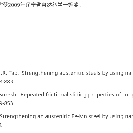
获2009年辽宁省自然科学一等奖。
.R. Tao
, Strengthening austenitic steels by using na
78-883.
 Suresh, Repeated frictional sliding properties of co
49-853.
, Strengthening an austenitic Fe-Mn steel by using na
0.