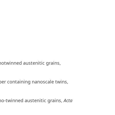
notwinned austenitic grains,
pper containing nanoscale twins,
no-twinned austenitic grains,
Acta