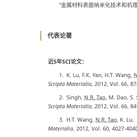
“金属材料表面纳米化技术和机理”
代表论著
近5年SCI论文：
1. K. Lu, F.K. Yan, H.T. Wang,
N
Scripta Materialia
, 2012, Vol. 66, 8
2. Singh,
N.R. Tao
, M. Dao, S.
Scripta Materialia
, 2012, Vol. 66, 8
3. H.T. Wang,
N.R. Tao
, K. Lu
Materialia
, 2012, Vol. 60, 4027-404