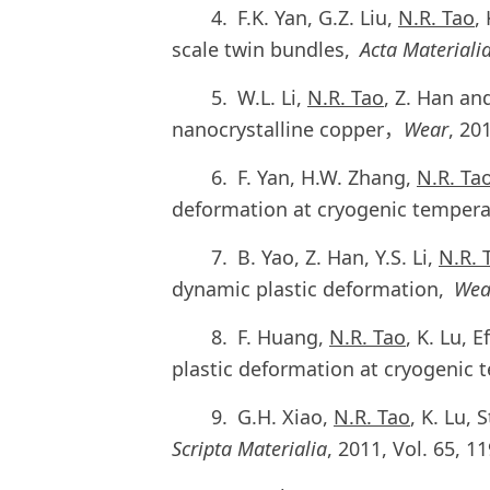
4. F.K. Yan, G.Z. Liu,
N.R. Tao
,
scale twin bundles,
Acta Materiali
5. W.L. Li,
N.R. Tao
, Z. Han an
nanocrystalline copper，
Wear
, 20
6. F. Yan, H.W. Zhang,
N.R. Ta
deformation at cryogenic temper
7. B. Yao, Z. Han, Y.S. Li,
N.R. 
dynamic plastic deformation,
Wea
8. F. Huang,
N.R. Tao
, K. Lu, 
plastic deformation at cryogenic
9. G.H. Xiao,
N.R. Tao
, K. Lu,
Scripta Materialia
, 2011, Vol. 65, 1