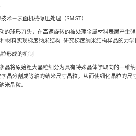
。
的技术－表面机械碾压处理（
SMGT
）
动的球形刀头，
在高速旋转的被处理金属材料表层产生强
多种材料实现梯度纳米结构
,
研究梯度纳米结构样品的力学
晶粒形成的机制
孪晶将原始粗大晶粒细分为具有特殊晶体学取向的一维纳
次孪晶分割成等轴的纳米尺寸晶粒，从而使细化晶粒的尺
纳米晶粒。