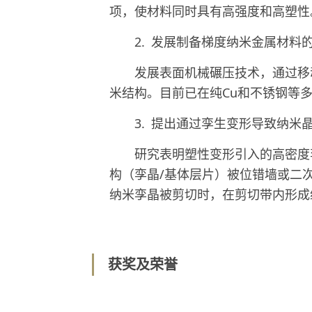
项，使材料同时具有高强度和高塑性
2.
发展制备梯度纳米金属材料
发展表面机械碾压技术，通过移
米结构。
目前已在纯
Cu
和不锈钢等
3. 提出通过孪生变形导致纳米
研究表明
塑性变形引入的高密度
构（
孪晶
/
基体层片）被位错墙或二
纳米
孪晶被剪切时，在剪切带内形成
获奖及荣誉