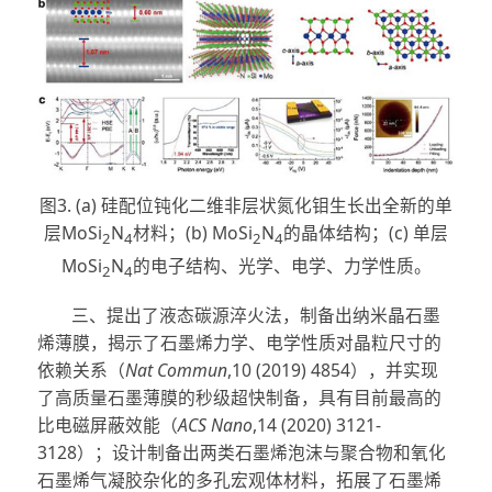
图3. (a) 硅配位钝化二维非层状氮化钼生长出全新的单
层MoSi
N
材料；(b) MoSi
N
的晶体结构；(c) 单层
2
4
2
4
MoSi
N
的电子结构、光学、电学、力学性质。
2
4
三、提出了液态碳源淬火法，制备出纳米晶石墨
烯薄膜，揭示了石墨烯力学、电学性质对晶粒尺寸的
依赖关系（
Nat Commun
,10 (2019) 4854），并实现
了高质量石墨薄膜的秒级超快制备，具有目前最高的
比电磁屏蔽效能（
ACS Nano
,14 (2020) 3121-
3128）；设计制备出两类石墨烯泡沫与聚合物和氧化
石墨烯气凝胶杂化的多孔宏观体材料，拓展了石墨烯