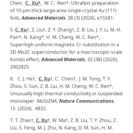
Chen,
C. Xu*
, W. C. Ren*, Ultrafast preparation
of 10-µm-thick large-area single-crystal Au (111)
foils,
Advanced Materials
, 38 (3) (2026), e15581.
5.
C. Xu
†, Z. Liu†, Z. Y. Zhang†, Z. B. Liu, J. Y. Li, M. H.
Pan*, N. Kang*, H. M. Cheng, W. C. Ren*,
Superhigh uniform magnetic Cr substitution in a
2D Mo2C superconductor for a macroscopic-scale
Kondo effect,
Advanced Materials
, 32 (38) (2020),
2002825.
6. C. J. He†,
C. Xu
†, C. Chen†, J. M. Tong, T. Y.
Zhou, S. Sun, Z. B. Liu, H. M. Cheng, W. C. Ren*,
Unusually high thermal conductivity in suspended
monolayer MoSi2N4,
Nature Communications
,
15 (2024), 4832.
7. T. Zhao†,
C. Xu
†, W. Ma†, Z. B. Liu, T. Y. Zhou, Z.
Liu, S. Feng, M. J. Zhu, N. Kang, D. M. Sun, H. M.