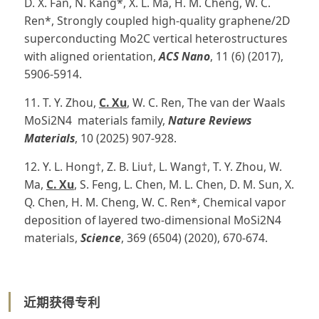
D. X. Fan, N. Kang*, X. L. Ma, H. M. Cheng, W. C.
Ren*, Strongly coupled high-quality graphene/2D
superconducting Mo2C vertical heterostructures
with aligned orientation,
ACS Nano
, 11 (6) (2017),
5906-5914.
11. T. Y. Zhou,
C. Xu
, W. C. Ren, The van der Waals
MoSi2N4 materials family,
Nature Reviews
Materials
, 10 (2025) 907-928.
12. Y. L. Hong†, Z. B. Liu†, L. Wang†, T. Y. Zhou, W.
Ma,
C. Xu
, S. Feng, L. Chen, M. L. Chen, D. M. Sun, X.
Q. Chen, H. M. Cheng, W. C. Ren*, Chemical vapor
deposition of layered two-dimensional MoSi2N4
materials,
Science
, 369 (6504) (2020), 670-674.
近期获得专利