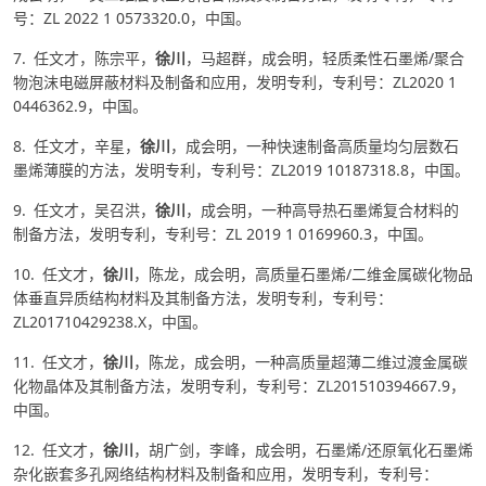
号：ZL 2022 1 0573320.0，中国。
7. 任文才，陈宗平，
徐川
，马超群，成会明，轻质柔性石墨烯/聚合
物泡沫电磁屏蔽材料及制备和应用，发明专利，专利号：ZL2020 1
0446362.9，中国。
8. 任文才，辛星，
徐川
，成会明，一种快速制备高质量均匀层数石
墨烯薄膜的方法，发明专利，专利号：ZL2019 10187318.8，中国。
9. 任文才，吴召洪，
徐川
，成会明，一种高导热石墨烯复合材料的
制备方法，发明专利，专利号：ZL 2019 1 0169960.3，中国。
10. 任文才，
徐川
，陈龙，成会明，高质量石墨烯/二维金属碳化物品
体垂直异质结构材料及其制备方法，发明专利，专利号：
ZL201710429238.X，中国。
11. 任文才，
徐川
，陈龙，成会明，一种高质量超薄二维过渡金属碳
化物晶体及其制备方法，发明专利，专利号：ZL201510394667.9，
中国。
12. 任文才，
徐川
，胡广剑，李峰，成会明，石墨烯/还原氧化石墨烯
杂化嵌套多孔网络结构材料及制备和应用，发明专利，专利号：