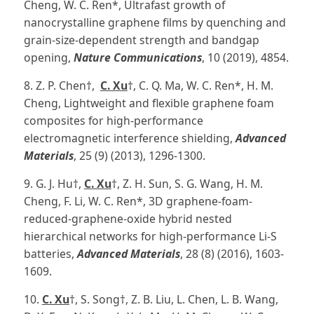
Cheng, W. C. Ren*, Ultrafast growth of
nanocrystalline graphene films by quenching and
grain-size-dependent strength and bandgap
opening,
Nature Communications
, 10 (2019), 4854.
8. Z. P. Chen†,
C. Xu
†, C. Q. Ma, W. C. Ren*, H. M.
Cheng, Lightweight and flexible graphene foam
composites for high-performance
electromagnetic interference shielding,
Advanced
Materials
, 25 (9) (2013), 1296-1300.
9. G. J. Hu†,
C. Xu
†, Z. H. Sun, S. G. Wang, H. M.
Cheng, F. Li, W. C. Ren*, 3D graphene-foam-
reduced-graphene-oxide hybrid nested
hierarchical networks for high-performance Li-S
batteries,
Advanced Materials
, 28 (8) (2016), 1603-
1609.
10.
C. Xu
†, S. Song†, Z. B. Liu, L. Chen, L. B. Wang,