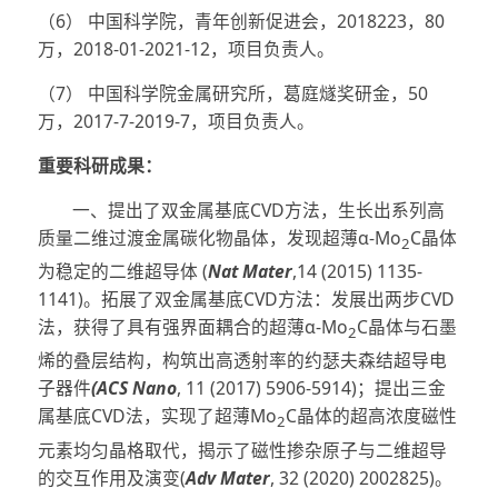
（6） 中国科学院，青年创新促进会，2018223，80
万，2018-01-2021-12，项目负责人。
（7） 中国科学院金属研究所，葛庭燧奖研金，50
万，2017-7-2019-7，项目负责人。
重要科研成果：
一、提出了双金属基底CVD方法，生长出系列高
质量二维过渡金属碳化物晶体，发现超薄α-Mo
C晶体
2
为稳定的二维超导体 (
Nat Mater
,14 (2015) 1135-
1141)。拓展了双金属基底CVD方法：发展出两步CVD
法，获得了具有强界面耦合的超薄α-Mo
C晶体与石墨
2
烯的叠层结构，构筑出高透射率的约瑟夫森结超导电
子器件
(ACS Nano
, 11 (2017) 5906-5914)；提出三金
属基底CVD法，实现了超薄Mo
C晶体的超高浓度磁性
2
元素均匀晶格取代，揭示了磁性掺杂原子与二维超导
的交互作用及演变(
Adv Mater
, 32 (2020) 2002825)。