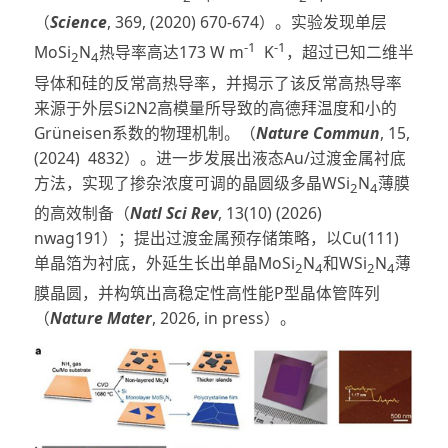
（
Science
, 369, (2020) 670-674）。实验发现单层
-1
-1
MoSi
N
热导率高达173 W m
K
，超过已知二维半
2
4
导体和硅的反常高热导率，并揭示了该反常高热导率
来源于外层Si2N2高模量所导致的高德拜温度和小的
Grüneisen系数的物理机制。（
Nature Commun
, 15,
(2024) 4832）。进一步发展出液态Au/过渡金属衬底
方法，实现了掺杂浓度可调的晶圆级多晶WSi
N
薄膜
2
4
的高效制备（
Natl Sci Rev
, 13(10) (2026)
nwag191）；提出过渡金属预存储策略，以Cu(111)
单晶箔为衬底，外延生长出单晶MoSi
N
和WSi
N
薄
2
4
2
4
膜晶圆，并构筑出高稳定性高性能P型晶体管阵列
（
Nature Mater
, 2026, in press）。