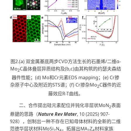
图2.(a) 双金属基底两步CVD方法生长的石墨烯/二维α-
Mo
C晶体叠层异质结构及(b,c)由其构筑的约瑟夫森结
2
器件性能；(d) Mo和Cr元素EDS mapping；(e) Cr掺
杂原子中心及附近的STS谱；(f) Cr掺杂Mo
C器件的近
2
藤效应R-T曲线。
二、合作提出硅元素配位并钝化非层状MoN
表面
2
悬键的思路（
Nature Rev Mater
, 10 (2025) 907-
928），创制出一种不存在已知母体材料的全新的二维
范德华层状材料MoSi
N
，拓展出MA
Z
材料家族
2
4
2
4