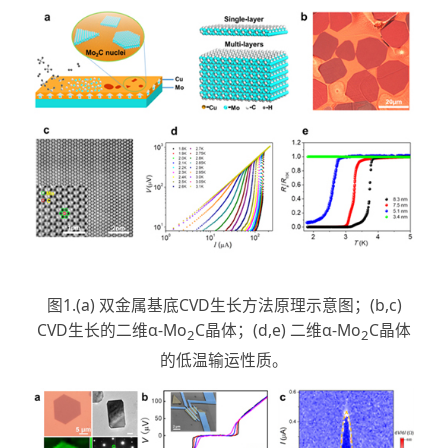
图1.(a) 双金属基底CVD生长方法原理示意图；(b,c)
CVD生长的二维α-Mo
C晶体；(d,e) 二维α-Mo
C晶体
2
2
的低温输运性质。