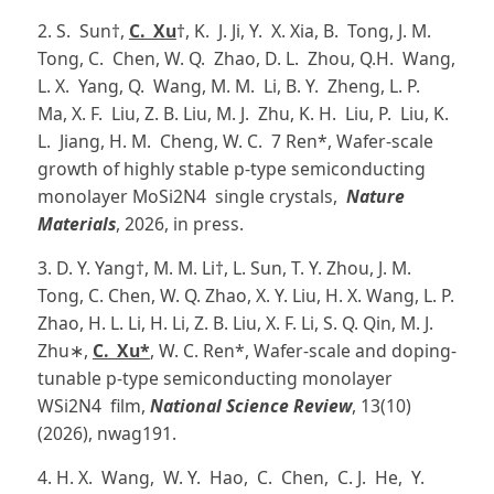
2. S. Sun†,
C. Xu
†
, K. J. Ji, Y. X. Xia, B. Tong, J. M.
Tong, C. Chen, W. Q. Zhao, D. L. Zhou, Q.H. Wang,
L. X. Yang, Q. Wang, M. M. Li, B. Y. Zheng, L. P.
Ma, X. F. Liu, Z. B. Liu, M. J. Zhu, K. H. Liu, P. Liu, K.
L. Jiang, H. M. Cheng, W. C. 7 Ren*, Wafer-scale
growth of highly stable p-type semiconducting
monolayer MoSi2N4 single crystals,
Nature
Materials
, 2026, in press.
3. D. Y. Yang†, M. M. Li†, L. Sun, T. Y. Zhou, J. M.
Tong, C. Chen, W. Q. Zhao, X. Y. Liu, H. X. Wang, L. P.
Zhao, H. L. Li, H. Li, Z. B. Liu, X. F. Li, S. Q. Qin, M. J.
Zhu∗,
C. Xu*
, W. C. Ren*, Wafer-scale and doping-
tunable p-type semiconducting monolayer
WSi2N4 film,
National Science Review
, 13(10)
(2026), nwag191.
4. H. X. Wang, W. Y. Hao, C. Chen, C. J. He, Y.