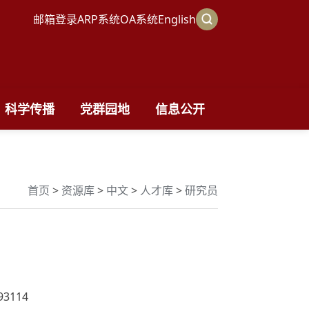
邮箱登录
ARP系统
OA系统
English
科学传播
党群园地
信息公开
首页
>
资源库
>
中文
>
人才库
>
研究员
93114