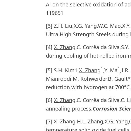
Al on the selective oxidation of a
119651
[3] Z.H. Liu,X.G. Yang,W.C. Mao,X.Y.
Ultra High Strength Steels during 
[4]
X. Zhang
,C. Corrêa da Silva,S.
during cooling of hot-rolled iron-
1
1
[5] S.H. Kim1,
X. Zhang
,Y. Ma
,I.R
Mianroodi,M. Rohwerder,B. Gault*,
reduction with hydrogen at 700°C,
[6]
X. Zhang
,C. Corrêa da Silva,C.
annealing process,
Corrosion Scie
[7]
X. Zhang
,H.L. Zhang,X.G. Yang,
temperature solid oxide fuel cells