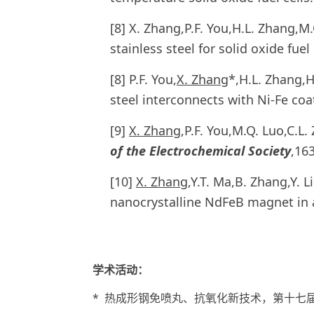
[8] X. Zhang,P.F. You,H.L. Zhang,M
stainless steel for solid oxide fue
[8] P.F. You,
X. Zhang
*,H.L. Zhang,H.
steel interconnects with Ni-Fe coa
[9]
X. Zhang
,P.F. You,M.Q. Luo,C.L
of the Electrochemical Society
,16
[10]
X. Zhang
,Y.T. Ma,B. Zhang,Y. 
nanocrystalline NdFeB magnet in
学术活动：
* 热成形钢免喷丸、抗氧化新技术，第十七届