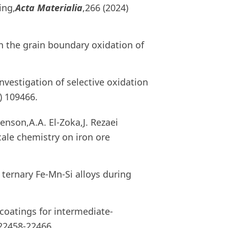
ing,
Acta Materialia
,266 (2024)
 on the grain boundary oxidation of
nvestigation of selective oxidation
) 109466.
henson,A.A. El-Zoka,J. Rezaei
ale chemistry on iron ore
 ternary Fe-Mn-Si alloys during
 coatings for intermediate-
 22458-22466.