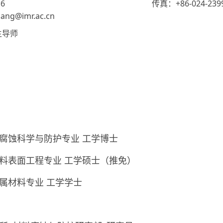
6
传真：+86-024-239
g@imr.ac.cn
生导师
院大学 腐蚀科学与防护专业 工学博士
大学 材料表面工程专业 工学硕士（推免）
学 金属材料专业 工学学士