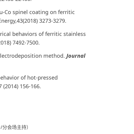
-Co spinel coating on ferritic
 Energy,43(2018) 3273-3279.
ical behaviors of ferritic stainless
2018) 7492-7500.
g electrodeposition method.
Journal
behavior of hot-pressed
7 (2014) 156-166.
/分会场主持）