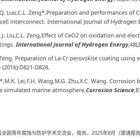
.Q. Luo,C.L. Zeng*,Preparation and performances of Cu
l cell interconnect. International Journal of Hydrogen
J. Liu,C.L. Zeng,Effect of CeO2 on oxidation and electr
tings.
International Journal of Hydrogen Energy
,48(
. Zeng. Preparation of La-Cr perovskite coating usin
3 (2016):D821-D828.
Li*,M.K. Lei,F.H. Wang,M.G. Zhu,X.C. Wang. Corrosion 
 a simulated marine atmosphere,
Corrosion Science
,8
全国青年腐蚀与防护学术交流会，南充，2025年8月（邀请报告