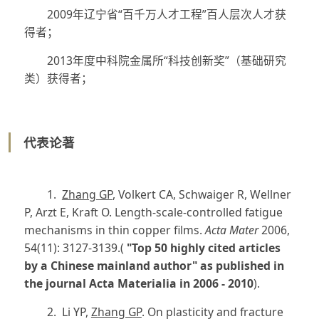
2009年辽宁省“百千万人才工程”百人层次人才获
得者；
2013年度中科院金属所“科技创新奖”（基础研究
类）获得者；
代表论著
1.
Zhang GP
, Volkert CA, Schwaiger R, Wellner
P, Arzt E, Kraft O. Length-scale-controlled fatigue
mechanisms in thin copper films.
Acta Mater
2006,
54(11): 3127-3139.(
"Top 50 highly cited articles
by a Chinese mainland author" as published in
the journal Acta Materialia in 2006 - 2010
).
2. Li YP,
Zhang GP
. On plasticity and fracture