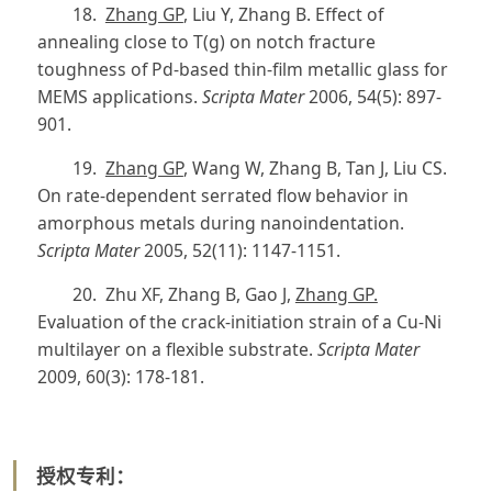
18.
Zhang GP
, Liu Y, Zhang B. Effect of
annealing close to T(g) on notch fracture
toughness of Pd-based thin-film metallic glass for
MEMS applications.
Scripta Mater
2006, 54(5): 897-
901.
19.
Zhang GP
, Wang W, Zhang B, Tan J, Liu CS.
On rate-dependent serrated flow behavior in
amorphous metals during nanoindentation.
Scripta Mater
2005, 52(11): 1147-1151.
20. Zhu XF, Zhang B, Gao J,
Zhang GP.
Evaluation of the crack-initiation strain of a Cu-Ni
multilayer on a flexible substrate.
Scripta Mater
2009, 60(3): 178-181.
授权专利：