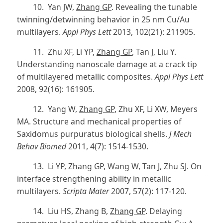
10. Yan JW,
Zhang GP
. Revealing the tunable
twinning/detwinning behavior in 25 nm Cu/Au
multilayers.
Appl Phys Lett
2013, 102(21): 211905.
11. Zhu XF, Li YP,
Zhang GP
, Tan J, Liu Y.
Understanding nanoscale damage at a crack tip
of multilayered metallic composites.
Appl Phys Lett
2008, 92(16): 161905.
12. Yang W,
Zhang GP
, Zhu XF, Li XW, Meyers
MA. Structure and mechanical properties of
Saxidomus purpuratus biological shells.
J Mech
Behav Biomed
2011, 4(7): 1514-1530.
13. Li YP,
Zhang GP
, Wang W, Tan J, Zhu SJ. On
interface strengthening ability in metallic
multilayers.
Scripta Mater
2007, 57(2): 117-120.
14. Liu HS, Zhang B,
Zhang GP
. Delaying