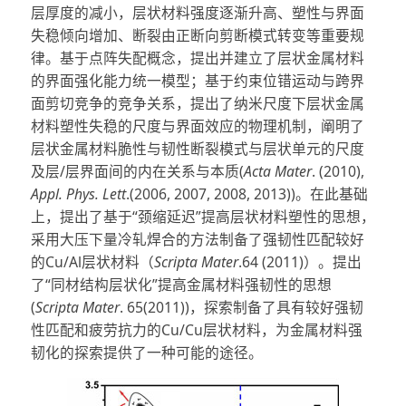
层厚度的减小，层状材料强度逐渐升高、塑性与界面
失稳倾向增加、断裂由正断向剪断模式转变等重要规
律。基于点阵失配概念，提出并建立了层状金属材料
的界面强化能力统一模型；基于约束位错运动与跨界
面剪切竞争的竞争关系，提出了纳米尺度下层状金属
材料塑性失稳的尺度与界面效应的物理机制，阐明了
层状金属材料脆性与韧性断裂模式与层状单元的尺度
及层/层界面间的内在关系与本质(
Acta Mater
. (2010),
Appl. Phys. Lett
.(2006, 2007, 2008, 2013))。在此基础
上，提出了基于“颈缩延迟”提高层状材料塑性的思想，
采用大压下量冷轧焊合的方法制备了强韧性匹配较好
的Cu/Al层状材料（
Scripta Mater
.64 (2011)）。提出
了“同材结构层状化”提高金属材料强韧性的思想
(
Scripta Mater
. 65(2011))，探索制备了具有较好强韧
性匹配和疲劳抗力的Cu/Cu层状材料，为金属材料强
韧化的探索提供了一种可能的途径。