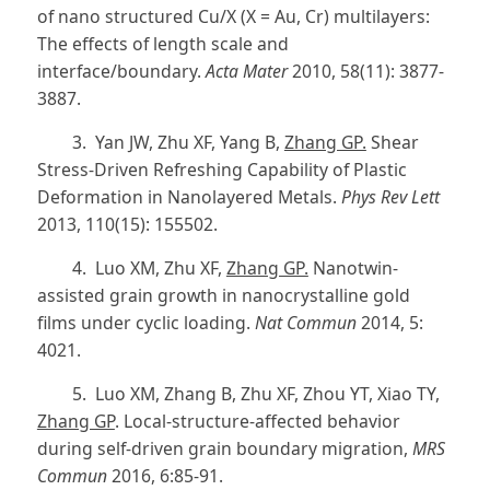
of nano structured Cu/X (X = Au, Cr) multilayers:
The effects of length scale and
interface/boundary.
Acta Mater
2010, 58(11): 3877-
3887.
3. Yan JW, Zhu XF, Yang B,
Zhang GP.
Shear
Stress-Driven Refreshing Capability of Plastic
Deformation in Nanolayered Metals.
Phys Rev Lett
2013, 110(15): 155502.
4. Luo XM, Zhu XF,
Zhang GP.
Nanotwin-
assisted grain growth in nanocrystalline gold
films under cyclic loading.
Nat Commun
2014, 5:
4021.
5. Luo XM, Zhang B, Zhu XF, Zhou YT, Xiao TY,
Zhang GP
. Local-structure-affected behavior
during self-driven grain boundary migration,
MRS
Commun
2016, 6:85-91.