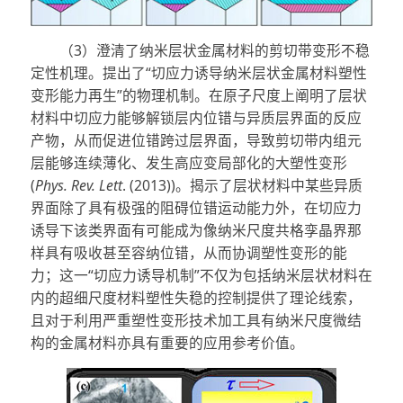
（3）澄清了纳米层状金属材料的剪切带变形不稳
定性机理。提出了“切应力诱导纳米层状金属材料塑性
变形能力再生”的物理机制。在原子尺度上阐明了层状
材料中切应力能够解锁层内位错与异质层界面的反应
产物，从而促进位错跨过层界面，导致剪切带内组元
层能够连续薄化、发生高应变局部化的大塑性变形
(
Phys. Rev. Lett
. (2013))。揭示了层状材料中某些异质
界面除了具有极强的阻碍位错运动能力外，在切应力
诱导下该类界面有可能成为像纳米尺度共格孪晶界那
样具有吸收甚至容纳位错，从而协调塑性变形的能
力；这一“切应力诱导机制”不仅为包括纳米层状材料在
内的超细尺度材料塑性失稳的控制提供了理论线索，
且对于利用严重塑性变形技术加工具有纳米尺度微结
构的金属材料亦具有重要的应用参考价值。