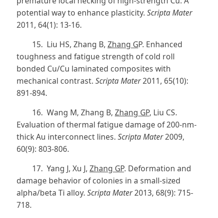
premature local necking of high-strength Cu: A
potential way to enhance plasticity.
Scripta Mater
2011, 64(1): 13-16.
15. Liu HS, Zhang B,
Zhang G
P. Enhanced
toughness and fatigue strength of cold roll
bonded Cu/Cu laminated composites with
mechanical contrast.
Scripta Mater
2011, 65(10):
891-894.
16. Wang M, Zhang B,
Zhang GP
, Liu CS.
Evaluation of thermal fatigue damage of 200-nm-
thick Au interconnect lines.
Scripta Mater
2009,
60(9): 803-806.
17. Yang J, Xu J,
Zhang GP
. Deformation and
damage behavior of colonies in a small-sized
alpha/beta Ti alloy.
Scripta Mater
2013, 68(9): 715-
718.