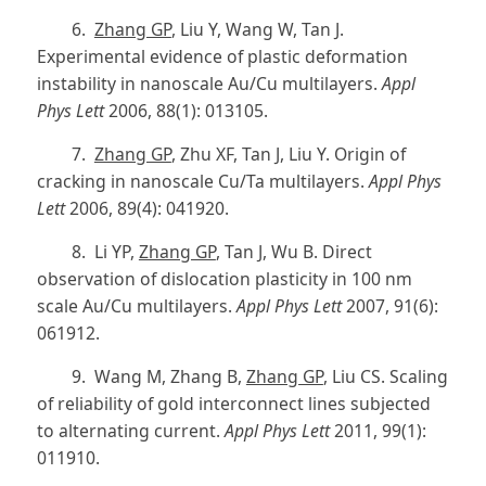
6.
Zhang GP
, Liu Y, Wang W, Tan J.
Experimental evidence of plastic deformation
instability in nanoscale Au/Cu multilayers.
Appl
Phys Lett
2006, 88(1): 013105.
7.
Zhang GP
, Zhu XF, Tan J, Liu Y. Origin of
cracking in nanoscale Cu/Ta multilayers.
Appl Phys
Lett
2006, 89(4): 041920.
8. Li YP,
Zhang GP
, Tan J, Wu B. Direct
observation of dislocation plasticity in 100 nm
scale Au/Cu multilayers.
Appl Phys Lett
2007, 91(6):
061912.
9. Wang M, Zhang B,
Zhang GP
, Liu CS. Scaling
of reliability of gold interconnect lines subjected
to alternating current.
Appl Phys Lett
2011, 99(1):
011910.