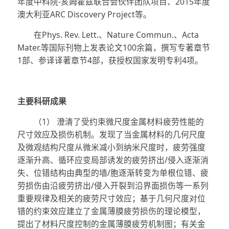
年度中科院-亥姆霍兹联合会伙伴团队项目、2015年度
澳大利亚ARC Discovery Project等。
在Phys. Rev. Lett.、Nature Commun.、Acta
Mater.等国际刊物上发表论文100余篇，撰写专著章节
1部、参译译著章节4部，获授权国家发明专利4项。
主要科
研成果
（1） 澄清了受约束微尺度金属材料疲劳性能的
尺寸效应及损伤机制。发现了当金属材料的几何尺度
及微观结构尺度从微米减小到纳米尺度时，疲劳强度
逐渐升高、循环应变局部诱发的疲劳挤出/侵入逐渐消
失、位错结构由典型的墙/胞逐渐转变为单根位错、疲
劳损伤由沿疲劳挤出/侵入开裂到沿界面损伤等一系列
重要规律及相关的疲劳尺寸效应；基于几何尺度对位
错的约束效应建立了金属薄膜疲劳损伤的理论模型，
提出了材料尺度控制的金属薄膜疲劳机制图；有关金