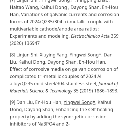
[7] Linjun Shi ,
Yingwei Song？
, Pingping Zhao,
Haitao Wang, Kaihui Dong , Dayong Shan, En-Hou
Han, Variations of galvanic currents and corrosion
forms of 2024/Q235/304 tri-metallic couple with
multivariable cathode/anode area ratios:
Experiments and modeling,
Electrochimica Act
a 359
(2020) 136947
[8] Linjun Shi, Xiuying Yang,
Yingwei Song*
, Dan
Liu, Kaihui Dong, Dayong Shan, En-Hou Han,
Effect of corrosive media on galvanic corrosion of
complicated tri-metallic couples of 2024 Al
alloy/Q235 mild steel/304 stainless steel,
Journal of
Materials Science & Technology
35 (2019) 1886–1893.
[9] Dan Liu, En-Hou Han,
Yingwei Song*
, Kaihui
Dong, Dayong Shan, Enhancing the self-healing
property by adding the synergetic corrosion
inhibitors of Na3PO4 and 2-