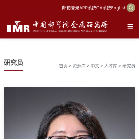
邮箱登录
ARP系统
OA系统
English
研究员
首页
>
资源库
>
中文
>
人才库
>
研究员