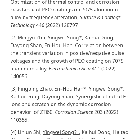
Optimization of thermal control and corrosion
resistance of PEO coatings on 7075 aluminum
alloy by frequency alteration,
Surface & Coatings
Technology
446 (2022) 128797
[2] Mingyu Zhu,
Yingwei Song*
, Kaihui Dong,
Dayong Shan, En-Hou Han, Correlation between
the transient variation in positive/negative pulse
voltages and the growth of PEO coating on 7075
aluminum alloy,
Electrochimica Acta
411 (2022)
140056
[3] Pingping Zhao, En–Hou Han*,
Yingwei Song*
,
Kaihui Dong, Dayong Shan, Synergistic effect of F -
ions and scratch on the dynamic corrosion
behavior
of ZTi60,
Corrosion Science
203 (2022)
110355.
[4] Linjun Shi,
Yingwei Song？
, Kaihui Dong, Haitao