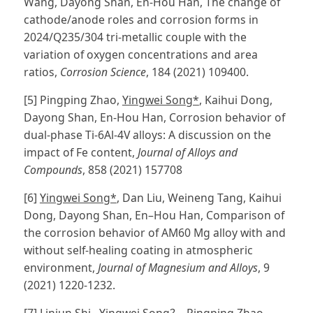
Wang, Dayong Shan, En-Hou Han, The change of
cathode/anode roles and corrosion forms in
2024/Q235/304 tri-metallic couple with the
variation of oxygen concentrations and area
ratios,
Corrosion Science
, 184 (2021) 109400.
[5] Pingping Zhao,
Yingwei Song*
, Kaihui Dong,
Dayong Shan, En-Hou Han, Corrosion behavior of
dual-phase Ti-6Al-4V alloys: A discussion on the
impact of Fe content,
Journal of Alloys and
Compounds
, 858 (2021) 157708
[6]
Yingwei Song*
, Dan Liu, Weineng Tang, Kaihui
Dong, Dayong Shan, En–Hou Han, Comparison of
the corrosion behavior of AM60 Mg alloy with and
without self-healing coating in atmospheric
environment,
Journal of Magnesium and Alloys
, 9
(2021) 1220-1232.