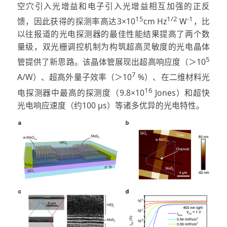
空穴引入光增益和电子引入光增益相互加强的正反
15
1/2
-1
馈，因此获得的探测率高达3×10
cm Hz
W
，比
以往报道的光电探测器的最佳性能结果提高了两个数
量级，双光栅调控机制为构筑超高灵敏度的光电晶体
5
管提供了新思路。该晶体管展现出超高响应度（＞10
7
A/W）、超高外量子效率（＞10
%）、在二维材料光
16
电探测器中最高的探测度（9.8×10
Jones）和超快
光电响应速度（约100 μs）等诸多优异的光电特性。