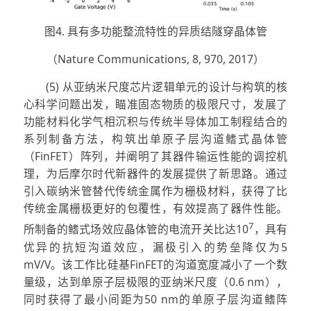
图4. 具有多功能整流特性的异质结隧穿晶体管
（Nature Communications, 8, 970, 2017）
(5) 从亚纳米尺度芯片逻辑单元的设计与构筑的核
心科学问题出发，瞄准固态物质的极限尺寸，发展了
功能材料化学气相沉积与传统半导体加工制程结合的
系列制备方法，构筑出单原子层沟道鳍式晶体管
（FinFET）阵列，并阐明了其器件输运性能的调控机
理，为后摩尔时代新器件的发展提供了新思路。通过
引入碳纳米管替代传统金属作为栅极材料，获得了比
传统金属栅极更好的包覆性，有效提高了器件性能。
7
所制备的鳍式场效应晶体管的电流开关比达10
，具有
优异的抗短沟道效应，漏极引入的势垒降仅为5
mV/V。该工作比硅基FinFET的沟道宽度减小了一个数
量级，达到单原子层极限的亚纳米尺度（0.6 nm），
同时获得了最小间距为50 nm的单原子层沟道鳍阵