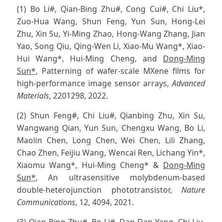
(1) Bo Li#, Qian-Bing Zhu#, Cong Cui#, Chi Liu*,
Zuo-Hua Wang, Shun Feng, Yun Sun, Hong-Lei
Zhu, Xin Su, Yi-Ming Zhao, Hong-Wang Zhang, Jian
Yao, Song Qiu, Qing-Wen Li, Xiao-Mu Wang*, Xiao-
Hui Wang*, Hui-Ming Cheng, and
Dong-Ming
Sun*
, Patterning of wafer-scale MXene films for
high-performance image sensor arrays,
Advanced
Materials
, 2201298, 2022.
(2) Shun Feng#, Chi Liu#, Qianbing Zhu, Xin Su,
Wangwang Qian, Yun Sun, Chengxu Wang, Bo Li,
Maolin Chen, Long Chen, Wei Chen, Lili Zhang,
Chao Zhen, Feijiu Wang, Wencai Ren, Lichang Yin*,
Xiaomu Wang*, Hui-Ming Cheng* &
Dong-Ming
Sun*
, An ultrasensitive molybdenum-based
double-heterojunction phototransistor,
Nature
Communications
, 12, 4094, 2021.
(3) Qian-Bing Zhu#, Bo Li#, Dan-Dan Yang, Chi Liu,