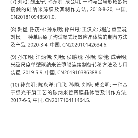
(7) 刘驰; 魏玉宁; 孙东明; 成会明; 一种与金属形成欧姆
接触的硅纳米薄膜及其制作方法, 2018-8-20, 中国,
CN201810948501.0.
(8) 韩拯; 陈茂林; 孙东明; 孙兴丹; 王汉文; 刘航; 董宝娟;
刘松; 一种单层原子沟道鳍式场效应晶体管的制备方法
及产品, 2020-3-4, 中国, CN202010142634.6.
(9) 孙东明; 汪炳伟; 刘畅; 侯鹏翔; 孙陨; 栾健; 成会明;
米级尺度单壁碳纳米管薄膜连续制备转移方法及专用
装置, 2019-5-9, 中国, CN201910386388.6.
(10) 孙东明; 陈永洋; 闫欣; 孙陨; 刘畅; 成会明; 一种基
于感光干膜工艺的碳纳米管薄膜晶体管及制作方法,
2017-6-5, 中国, CN201710411464.5.