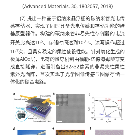
（Advanced Materials, 30, 1802057, 2018）
(7) 提出一种基于铝纳米晶浮栅的碳纳米管光电传
感存储器，实现了同时具备光电传感和存储功能的碳
基原型器件。构建的碳纳米管非易失性存储器的电流
6
8
开关比高达10
、存储时间达到10
s、读写操作超过
4
10
次，且具有稳定的柔性使役性能。针对氧化生成的
极薄AlOx层，电荷的隧穿机制由福勒-诺德海姆隧穿变
成直接隧穿，进而制备出32×32像素的非易失性柔性
紫外光面阵，首次实现了光学图像传感与图像存储一
体化的碳基电路。