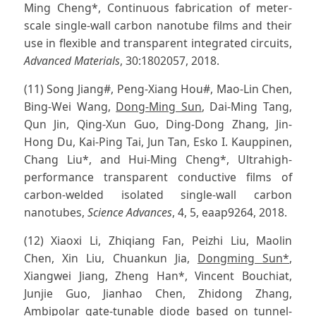
Ming Cheng*, Continuous fabrication of meter-
scale single-wall carbon nanotube films and their
use in flexible and transparent integrated circuits,
Advanced Materials
, 30:1802057, 2018.
(11) Song Jiang#, Peng-Xiang Hou#, Mao-Lin Chen,
Bing-Wei Wang,
Dong-Ming Sun
, Dai-Ming Tang,
Qun Jin, Qing-Xun Guo, Ding-Dong Zhang, Jin-
Hong Du, Kai-Ping Tai, Jun Tan, Esko I. Kauppinen,
Chang Liu*, and Hui-Ming Cheng*, Ultrahigh-
performance transparent conductive films of
carbon-welded isolated single-wall carbon
nanotubes,
Science Advances
, 4, 5, eaap9264, 2018.
(12) Xiaoxi Li, Zhiqiang Fan, Peizhi Liu, Maolin
Chen, Xin Liu, Chuankun Jia,
Dongming Sun*
,
Xiangwei Jiang, Zheng Han*, Vincent Bouchiat,
Junjie Guo, Jianhao Chen, Zhidong Zhang,
Ambipolar gate-tunable diode based on tunnel-