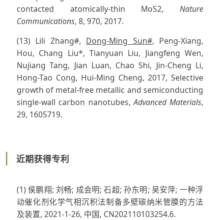
contacted atomically-thin MoS2,
Nature
Communications
, 8, 970, 2017.
(13) Lili Zhang#,
Dong-Ming Sun#
, Peng-Xiang,
Hou, Chang Liu*, Tianyuan Liu, Jiangfeng Wen,
Nujiang Tang, Jian Luan, Chao Shi, Jin-Cheng Li,
Hong-Tao Cong, Hui-Ming Cheng, 2017, Selective
growth of metal-free metallic and semiconducting
single-wall carbon nanotubes,
Advanced Materials
,
29, 1605719.
近期获得专利
(1) 侯鹏翔; 刘畅; 成会明; 石超; 孙东明; 吴安萍; 一种浮
动催化剂化学气相沉积法制备多壁碳纳米管膜的方法
及装置, 2021-1-26, 中国, CN202110103254.6.