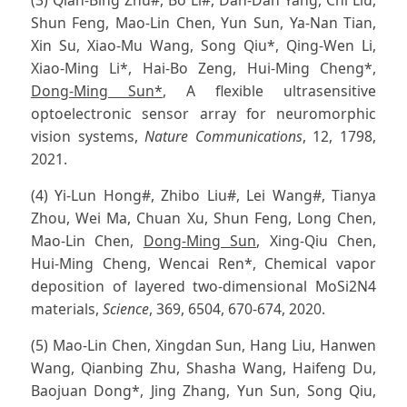
Shun Feng, Mao-Lin Chen, Yun Sun, Ya-Nan Tian,
Xin Su, Xiao-Mu Wang, Song Qiu*, Qing-Wen Li,
Xiao-Ming Li*, Hai-Bo Zeng, Hui-Ming Cheng*,
Dong-Ming Sun*
, A flexible ultrasensitive
optoelectronic sensor array for neuromorphic
vision systems,
Nature Communications
, 12, 1798,
2021.
(4) Yi-Lun Hong#, Zhibo Liu#, Lei Wang#, Tianya
Zhou, Wei Ma, Chuan Xu, Shun Feng, Long Chen,
Mao-Lin Chen,
Dong-Ming Sun
, Xing-Qiu Chen,
Hui-Ming Cheng, Wencai Ren*, Chemical vapor
deposition of layered two-dimensional MoSi2N4
materials,
Science
, 369, 6504, 670-674, 2020.
(5) Mao-Lin Chen, Xingdan Sun, Hang Liu, Hanwen
Wang, Qianbing Zhu, Shasha Wang, Haifeng Du,
Baojuan Dong*, Jing Zhang, Yun Sun, Song Qiu,