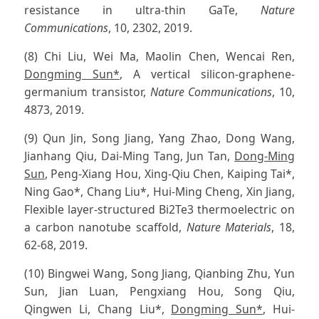
resistance in ultra-thin GaTe,
Nature
Communications
, 10, 2302, 2019.
(8) Chi Liu, Wei Ma, Maolin Chen, Wencai Ren,
Dongming Sun*
, A vertical silicon-graphene-
germanium transistor,
Nature Communications
, 10,
4873, 2019.
(9) Qun Jin, Song Jiang, Yang Zhao, Dong Wang,
Jianhang Qiu, Dai-Ming Tang, Jun Tan,
Dong-Ming
Sun
, Peng-Xiang Hou, Xing-Qiu Chen, Kaiping Tai*,
Ning Gao*, Chang Liu*, Hui-Ming Cheng, Xin Jiang,
Flexible layer-structured Bi2Te3 thermoelectric on
a carbon nanotube scaffold,
Nature Materials
, 18,
62-68, 2019.
(10) Bingwei Wang, Song Jiang, Qianbing Zhu, Yun
Sun, Jian Luan, Pengxiang Hou, Song Qiu,
Qingwen Li, Chang Liu*,
Dongming Sun*
, Hui-