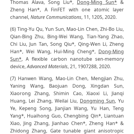
Thomas Alava, Song Liu*,
Dong-Ming Sun*
&
Zheng Han*, A FinFET with one atomic layer
channel,
Nature Communications
, 11, 1205, 2020.
(6) Ting-Yu Qu, Yun Sun, Mao-Lin Chen, Zhi-Bo Liu,
Qian-Bing Zhu, Bing-Wei Wang, Tian-Yang Zhao,
Chi Liu, Jun Tan, Song Qiu*, Qing-Wen Li, Zheng
Han*, Wei Wang, Hui-Ming Cheng*,
Dong-Ming
Sun*
, A flexible carbon nanotube sen-memory
device,
Advanced Materials
, 21, 1907288, 2020.
(7) Hanwen Wang, Mao-Lin Chen, Mengjian Zhu,
Yaning Wang, Baojuan Dong, Xingdan Sun,
Xiaorong Zhang, Shimin Cao, Xiaoxi Li, Jianqi
Huang, Lei Zhang, Weilai Liu,
Dongming Sun
, Yu
Ye, Kepeng Song, Jianjian Wang, Yu Han, Teng
Yang*, Huaihong Guo, Chengbing Qin*, Liantuan
Xiao, Jing Zhang, Jianhao Chen*, Zheng Han* &
Zhidong Zhang, Gate tunable giant anisotropic