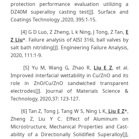
protection performance evaluation utilizing a
DZ40M superalloy casting test[J]. Surface and
Coatings Technology ,2020, 395:1-15.
[4] G D Luo, Z Zheng, L k Ning, J Tong, Z Tan,
E
Z Liu
*. Failure analysis of AISI 316L ball valves by
salt bath nitriding[J]. Engineering Failure Analysis,
2020, 111:1-9.
[5] Yu M, Wang G, Zhao R,
Liu E Z
, et al.
Improved interfacial wettability in Cu/ZnO and its
role in ZnO/Cu/ZnO sandwiched transparent
electrodes[J]. Journal of Materials Science &
Technology, 2020,37: 123-127.
[6] Tan Z, Tong J, Tang W S, Ning L K,
Liu E Z
*,
Zheng Z, Liu Y C. Effect of Aluminum on
Microstructure, Mechanical Properties and Cast-
ability of a Directionally Solidified Superalloy[J],