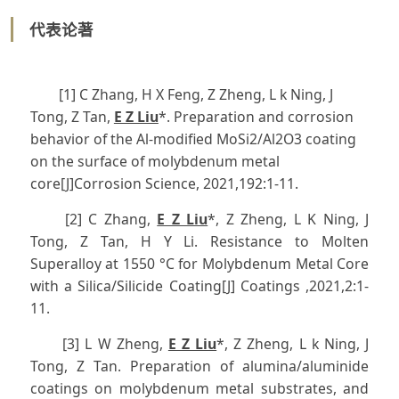
代表论著
[1] C Zhang, H X Feng, Z Zheng, L k Ning, J
Tong, Z Tan,
E Z Liu
*. Preparation and corrosion
behavior of the Al-modified MoSi2/Al2O3 coating
on the surface of molybdenum metal
core[J]Corrosion Science, 2021,192:1-11.
[2] C Zhang,
E Z Liu
*, Z Zheng, L K Ning, J
Tong, Z Tan, H Y Li. Resistance to Molten
Superalloy at 1550 °C for Molybdenum Metal Core
with a Silica/Silicide Coating[J] Coatings ,2021,2:1-
11.
[3] L W Zheng,
E Z Liu
*, Z Zheng, L k Ning, J
Tong, Z Tan. Preparation of alumina/aluminide
coatings on molybdenum metal substrates, and