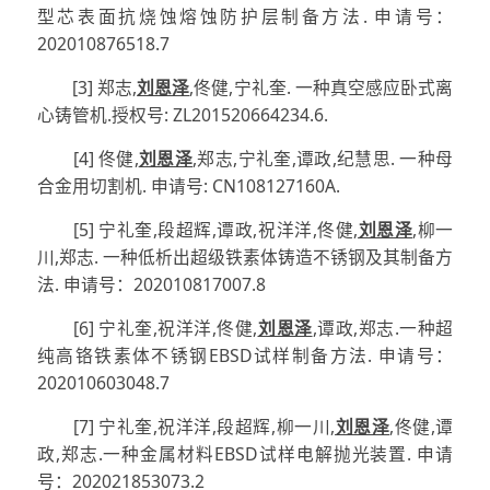
型芯表面抗烧蚀熔蚀防护层制备方法. 申请号：
202010876518.7
[3] 郑志,
刘恩泽
,佟健,宁礼奎. 一种真空感应卧式离
心铸管机.授权号: ZL201520664234.6.
[4] 佟健,
刘恩泽
,郑志,宁礼奎,谭政,纪慧思. 一种母
合金用切割机. 申请号: CN108127160A.
[5] 宁礼奎,段超辉,谭政,祝洋洋,佟健,
刘恩泽
,柳一
川,郑志. 一种低析出超级铁素体铸造不锈钢及其制备方
法. 申请号：202010817007.8
[6] 宁礼奎,祝洋洋,佟健,
刘恩泽
,谭政,郑志.一种超
纯高铬铁素体不锈钢EBSD试样制备方法. 申请号：
202010603048.7
[7] 宁礼奎,祝洋洋,段超辉,柳一川,
刘恩泽
,佟健,谭
政,郑志.一种金属材料EBSD试样电解抛光装置. 申请
号：202021853073.2