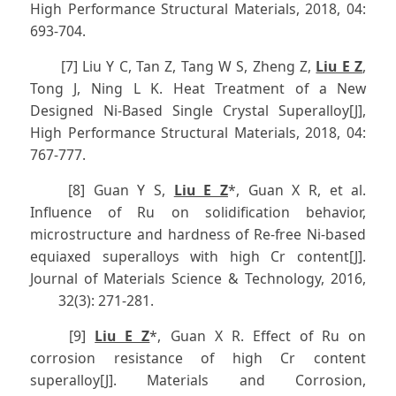
High Performance Structural Materials, 2018, 04:
693-704.
[7] Liu Y C, Tan Z, Tang W S, Zheng Z,
Liu E Z
,
Tong J, Ning L K. Heat Treatment of a New
Designed Ni-Based Single Crystal Superalloy[J],
High Performance Structural Materials, 2018, 04:
767-777.
[8] Guan Y S,
Liu E Z
*, Guan X R, et al.
Influence of Ru on solidification behavior,
microstructure and hardness of Re-free Ni-based
equiaxed superalloys with high Cr content[J].
Journal of Materials Science & Technology, 2016,
32(3): 271-281.
[9]
Liu E Z
*, Guan X R. Effect of Ru on
corrosion resistance of high Cr content
superalloy[J]. Materials and Corrosion,