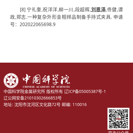
[8] 宁礼奎,祝洋洋,柳一川,段超辉,
刘恩泽
,佟健,谭
政,郑志.一种复杂外形金相样品制备手持式夹具. 申请
号：202022065698.9
中国科学院金属研究所 版权所有
辽ICP备05005387号-1
辽公网安备21010302666853号
地址: 沈阳市沈河区文化路72号 邮编: 110016
官方公众号