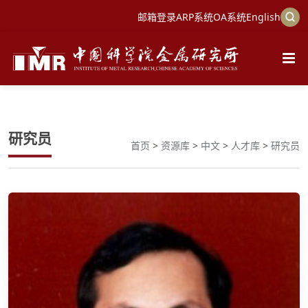
邮箱登录
ARP系统
OA系统
English
研究员
首页
>
资源库
>
中文
>
人才库
>
研究员