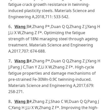
fatigue crack growth resistance in twinning-
induced plasticity steels. Materials Science and
Engineering A,2018,711: 533-542.
6、
Wang
B#,Zhang P*,Duan Q Q,Zhang Z J,Yang H
J,Li X W,Zhang Z F*. Optimizing the fatigue
strength of 18Ni maraging steel through ageing
treatment. Materials Science and Engineering
A,2017,707: 674-688.
7、
Wang B
#,Zhang P*,Duan Q Q,Zhang Z J,Yang H
J,Pang J C,Tian Y Z,Li X W,Zhang Z F*. High-cycle
fatigue properties and damage mechanisms of
pre-strained Fe-30Mn-0.9C twinning-induced.
Materials Science and Engineering A,2017,679:
258-271.
8、
Wang B
#,Zhang Z J,Shao C W,Duan Q Q,Pang J
C,Yang H J,Li X W,Zhang Z F*. Improving the high-