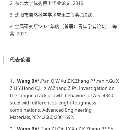
2. 东北大学优秀博士毕业论文. 2019.
3. 沈阳市自然科学学术成果二等奖. 2020.
4. 金属研究所“2021年度（首届）青年学者论坛”二等
奖. 2021.
代表论著
1、
Wang B
#*,Pan Q W,Xu Z K,Zhang P*,Yan Y,Gu X
Z,Li Y,Hong C,Li X W,Zhang Z F*. Investigation on
the fatigue crack growth behaviors of AISI 4340
steel with different strength-toughness
combinations. Advanced Engineering
Materials,2024,26(6):2301692.
2、
Wang B
#*,Tian Z J,Qin J Y,Xu Z K,Zhang P*,Shi