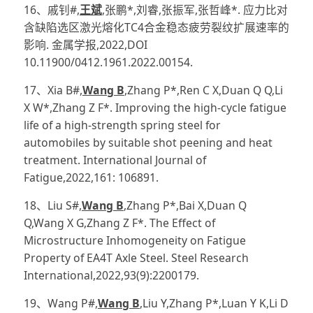
16、戚钊#,
王斌
,张鹏*,刘睿,张振军,张哲峰*. 应力比对
含缺陷选区激光熔化TC4合金稳态疲劳裂纹扩展速率的
影响. 金属学报,2022,DOI
10.11900/0412.1961.2022.00154.
17、Xia B#,
Wang B
,Zhang P*,Ren C X,Duan Q Q,Li
X W*,Zhang Z F*. Improving the high-cycle fatigue
life of a high-strength spring steel for
automobiles by suitable shot peening and heat
treatment. International Journal of
Fatigue,2022,161: 106891.
18、Liu S#,
Wang B
,Zhang P*,Bai X,Duan Q
Q,Wang X G,Zhang Z F*. The Effect of
Microstructure Inhomogeneity on Fatigue
Property of EA4T Axle Steel. Steel Research
International,2022,93(9):2200179.
19、Wang P#,
Wang B
,Liu Y,Zhang P*,Luan Y K,Li D