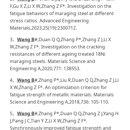
F,Gu X Z,Li X W,Zhang Z F*. Investigation on the
fatigue behaviors of maraging steel at different
stress ratios. Advanced Engineering
Materials,2023,25(19):2300712.
3、
Wang B
#,Duan Q Q,Zhang P*,Zhang Z J,Li X
W,Zhang Z F*. Investigation on the cracking
resistances of different ageing treated 18Ni
maraging steels. Materials Science and
Engineering A,2020,771: 138553.
4、
Wang B
#,Zhang P*,Liu R,Duan Q Q,Zhang Z J,Li
X W,Zhang Z F*. An optimization criterion for
fatigue strength of metallic materials. Materials
Science and Engineering A,2018,736: 105-110.
5、
Wang B
#,Zhang P*,Duan Q Q,Zhang Z J,Yang H
J,Pang J C,Tian Y Z,Li X W,Zhang Z F*.
Synchronously improved fatigue strength and