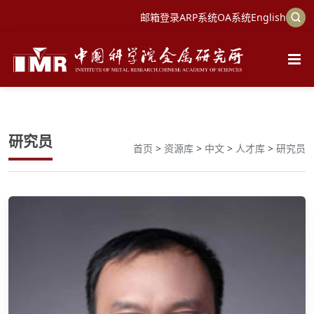
邮箱登录
ARP系统
OA系统
English
研究员
首页
>
资源库
>
中文
>
人才库
>
研究员