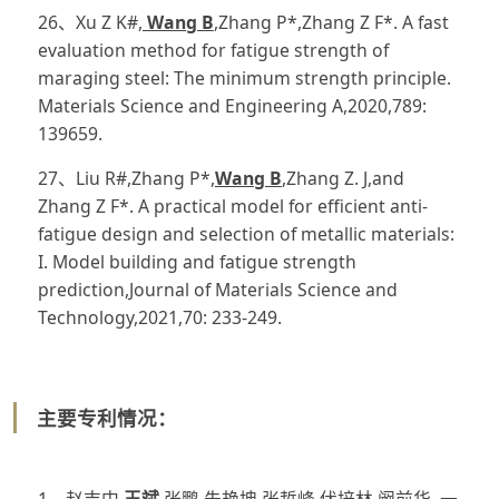
26、Xu Z K#,
Wang B
,Zhang P*,Zhang Z F*. A fast
evaluation method for fatigue strength of
maraging steel: The minimum strength principle.
Materials Science and Engineering A,2020,789:
139659.
27、Liu R#,Zhang P*,
Wang B
,Zhang Z. J,and
Zhang Z F*. A practical model for efficient anti-
fatigue design and selection of metallic materials:
I. Model building and fatigue strength
prediction,Journal of Materials Science and
Technology,2021,70: 233-249.
主要专利情况：