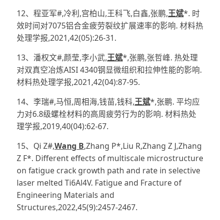
12、程亚军#,冷利,宫柏山,王科飞,白鑫,张鹏,
王斌
*. 时
效时间对7075铝合金疲劳裂纹扩展速率的影响. 材料热
处理学报,2021,42(05):26-31.
13、潘权文#,颜莹,李小武,
王斌
*,张鹏,张哲峰. 热处理
对双真空冶炼AISI 4340钢显微组织和拉伸性能的影响.
材料热处理学报,2021,42(04):87-95.
14、李瑞#,马恒,周相海,钱苗,钱科,
王斌
*,张鹏. 平均应
力对6.8级螺栓材料的高周疲劳行为的影响. 材料热处
理学报,2019,40(04):62-67.
15、Qi Z#,
Wang B
,Zhang P*,Liu R,Zhang Z J,Zhang
Z F*. Different effects of multiscale microstructure
on fatigue crack growth path and rate in selective
laser melted Ti6Al4V. Fatigue and Fracture of
Engineering Materials and
Structures,2022,45(9):2457-2467.