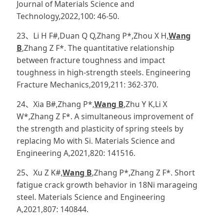
Journal of Materials Science and
Technology,2022,100: 46-50.
23、Li H F#,Duan Q Q,Zhang P*,Zhou X H,
Wang
B
,Zhang Z F*. The quantitative relationship
between fracture toughness and impact
toughness in high-strength steels. Engineering
Fracture Mechanics,2019,211: 362-370.
24、Xia B#,Zhang P*,
Wang B
,Zhu Y K,Li X
W*,Zhang Z F*. A simultaneous improvement of
the strength and plasticity of spring steels by
replacing Mo with Si. Materials Science and
Engineering A,2021,820: 141516.
25、Xu Z K#,
Wang B
,Zhang P*,Zhang Z F*. Short
fatigue crack growth behavior in 18Ni marageing
steel. Materials Science and Engineering
A,2021,807: 140844.