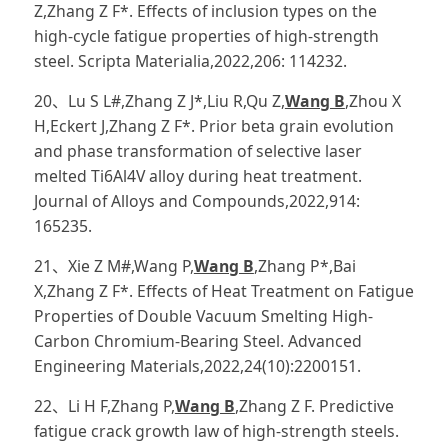
Z,Zhang Z F*. Effects of inclusion types on the
high-cycle fatigue properties of high-strength
steel. Scripta Materialia,2022,206: 114232.
20、Lu S L#,Zhang Z J*,Liu R,Qu Z,
Wang B
,Zhou X
H,Eckert J,Zhang Z F*. Prior beta grain evolution
and phase transformation of selective laser
melted Ti6Al4V alloy during heat treatment.
Journal of Alloys and Compounds,2022,914:
165235.
21、Xie Z M#,Wang P,
Wang B
,Zhang P*,Bai
X,Zhang Z F*. Effects of Heat Treatment on Fatigue
Properties of Double Vacuum Smelting High-
Carbon Chromium-Bearing Steel. Advanced
Engineering Materials,2022,24(10):2200151.
22、Li H F,Zhang P,
Wang B
,Zhang Z F. Predictive
fatigue crack growth law of high-strength steels.