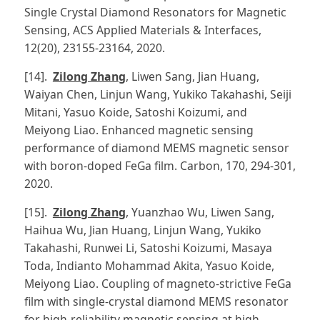
Single Crystal Diamond Resonators for Magnetic
Sensing, ACS Applied Materials & Interfaces,
12(20), 23155-23164, 2020.
[14].
Zilong Zhang
, Liwen Sang, Jian Huang,
Waiyan Chen, Linjun Wang, Yukiko Takahashi, Seiji
Mitani, Yasuo Koide, Satoshi Koizumi, and
Meiyong Liao. Enhanced magnetic sensing
performance of diamond MEMS magnetic sensor
with boron-doped FeGa film. Carbon, 170, 294-301,
2020.
[15].
Zilong Zhang
, Yuanzhao Wu, Liwen Sang,
Haihua Wu, Jian Huang, Linjun Wang, Yukiko
Takahashi, Runwei Li, Satoshi Koizumi, Masaya
Toda, Indianto Mohammad Akita, Yasuo Koide,
Meiyong Liao. Coupling of magneto-strictive FeGa
film with single-crystal diamond MEMS resonator
for high-reliability magnetic sensing at high