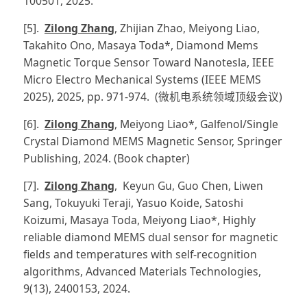
100501, 2025.
[5].
Zilong Zhang
, Zhijian Zhao, Meiyong Liao,
Takahito Ono, Masaya Toda*, Diamond Mems
Magnetic Torque Sensor Toward Nanotesla, IEEE
Micro Electro Mechanical Systems (IEEE MEMS
2025), 2025, pp. 971-974. (微机电系统领域顶级会议)
[6].
Zilong Zhang
, Meiyong Liao*, Galfenol/Single
Crystal Diamond MEMS Magnetic Sensor, Springer
Publishing, 2024. (Book chapter)
[7].
Zilong Zhang
, Keyun Gu, Guo Chen, Liwen
Sang, Tokuyuki Teraji, Yasuo Koide, Satoshi
Koizumi, Masaya Toda, Meiyong Liao*, Highly
reliable diamond MEMS dual sensor for magnetic
fields and temperatures with self-recognition
algorithms, Advanced Materials Technologies,
9(13), 2400153, 2024.