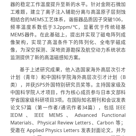
器的稳定工作温度提升至新的水平。针对金刚石微加
工难题，建立了离子注入辅助分离与高温原子层刻蚀
相结合的MEMS工艺体系，谐振器品质因子突破106，
频率温度系数低于3.2ppm/℃，显著优于传统硅基
MEMS器件。在此基础上，提出并实现了磁电阵列成
像架构，实现了高温条件下的阵列化、全电学磁成
像，为深空探测、深地资源勘探及航空动力系统状态
监测提供了新的高温磁感知方案。
基于上述研究成果，他入选国家海外高层次引才
计划（青年）和中国科学院海外高层次引才计划（B
类），并获JSPS外国特别研究员奖等。主持国家级及
中国科学院人才项目，作为核心成员参与日本文部科
学省国家级科研项目3项。在国际知名期刊和会议发表
论文57篇（第一作者/通讯作者34篇），包括 IEEE
IEDM、IEEE MEMS、Advanced Functional
Materials、Physical Review Letters、Carbon 等；
受邀在 Applied Physics Letters 发表封面论文，并为