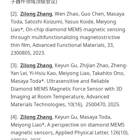
子器件领域顶级会议)
[2].
Zilong Zhang
, Wen Zhao, Guo Chen, Masaya
Toda, Satoshi Koizumi, Yasuo Koide, Meiyong
Liao*, On-chip diamond MEMS magnetic sensing
through multifunctionalizing magnetostrictive
thin film, Advanced Functional Materials, 33,
2300805, 2023.
[3].
Zilong Zhang
, Keyun Gu, Zhijian Zhao, Zheng-
Yan Lei, Yi-Hsiu Kao, Meiyong Liao, Takahito Ono,
Masaya Toda*. Ultrasensitive and Reliable
Diamond MEMS Magnetic Force Sensor with 3D
Imaging at Room Temperature, Advanced
Materials Technologies, 10(16), 2500470, 2025.
[4].
Zilong Zhang
, Keyun Gu, Masaya Toda,
Meiyong Liao*, A perspective on diamond MEMS
magnetic sensors, Applied Physical Letter, 126(10),