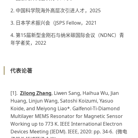
2. 中国科学院海外高层次引进人才，2025
3. 日本学术振兴会（JSPS Fellow，2021
4. 第15届新型金刚石与纳米碳国际会议（NDNC）青
年学者奖，2022
代表论著
[1].
Zilong Zhang
, Liwen Sang, Haihua Wu, Jian
Huang, Linjun Wang, Satoshi Koizumi, Yasuo
Koide, and Meiyong Liao*. Galfenol-Ti-Diamond
Multilayer MEMS Resonator for Magnetic Sensor
Working up to 773 K. IEEE International Electron
Devices Meeting (IEDM). IEEE, 2020: pp. 34-6. (微电