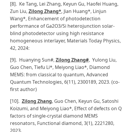
[8]. Ke Tang, Lei Zhang, Keyun Gu, Haofei Huang,
Zun Liu,
Zilong Zhang*
, Jian Huang*, Linjun
Wang*, Enhancement of photodetection
performance of Ga2O3/Si heterojunction solar-
blind photodetector using high resistance
homogeneous interlayer, Materials Today Physics,
42, 2024:
[9]. Huanying Sun#,
Zilong Zhang#
, Yulong Liu,
Guo Chen, Tiefu Li*, Meiyong Liao*, Diamond
MEMS: from classical to quantum, Advanced
Quantum Technologies, 6(11), 2300189, 2023. (co-
first author)
[10].
Zilong Zhang
, Guo Chen, Keyun Gu, Satoshi
Koizumi, and Meiyong Liao*, Effect of defects on Q
factors of single-crystal diamond MEMS
resonators, Functional diamond, 3(1), 2221280,
2023.