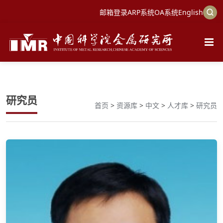
邮箱登录
ARP系统
OA系统
English
研究员
首页
>
资源库
>
中文
>
人才库
>
研究员