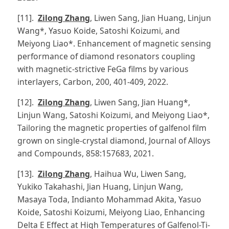
[11].
Zilong Zhang
, Liwen Sang, Jian Huang, Linjun
Wang*, Yasuo Koide, Satoshi Koizumi, and
Meiyong Liao*. Enhancement of magnetic sensing
performance of diamond resonators coupling
with magnetic-strictive FeGa films by various
interlayers, Carbon, 200, 401-409, 2022.
[12].
Zilong Zhang
, Liwen Sang, Jian Huang*,
Linjun Wang, Satoshi Koizumi, and Meiyong Liao*,
Tailoring the magnetic properties of galfenol film
grown on single-crystal diamond, Journal of Alloys
and Compounds, 858:157683, 2021.
[13].
Zilong Zhang
, Haihua Wu, Liwen Sang,
Yukiko Takahashi, Jian Huang, Linjun Wang,
Masaya Toda, Indianto Mohammad Akita, Yasuo
Koide, Satoshi Koizumi, Meiyong Liao, Enhancing
Delta E Effect at High Temperatures of Galfenol-Ti-