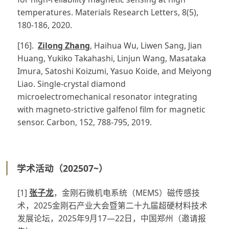
temperatures. Materials Research Letters, 8(5),
180-186, 2020.
[16].
Zilong Zhang
, Haihua Wu, Liwen Sang, Jian
Huang, Yukiko Takahashi, Linjun Wang, Masataka
Imura, Satoshi Koizumi, Yasuo Koide, and Meiyong
Liao. Single-crystal diamond
microelectromechanical resonator integrating
with magneto-strictive galfenol film for magnetic
sensor. Carbon, 152, 788-795, 2019.
学术活动（202507~）
[1]
张子龙
，金刚石微机电系统（MEMS）磁传感技
术，2025金刚石产业大会暨第二十九届超硬材料技术
发展论坛，2025年9月17—22日，中国郑州（邀请报