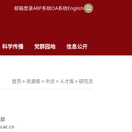
邮箱登录
ARP系统
OA系统
English
科学传播
党群园地
信息公开
首页
>
资源库
>
中文
>
人才库
>
研究员
究部
.ac.cn