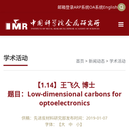
邮箱登录
ARP系统
OA系统
English
学术活动
首页
>
新闻动态
>
学术活动
【
1.14
】王飞久 博士
题目：Low-dimensional carbons for
optoelectronics
供稿：先进炭材料研究部
发布时间：2019-01-07
字体：【
大
中
小
】