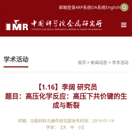
邮箱登录
ARP系统
OA系统
English
学术活动
首页
>
新闻动态
>
学术活动
【
1.16
】李阔 研究员
题目：高压化学反应：高压下共价键的生
成与断裂
供稿：功能材料与器件研究部
发布时间：2019-01-14
字体：【
大
中
小
】