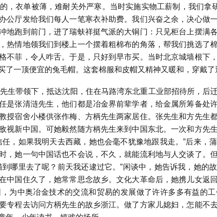
，衣单被薄，难耐关外严寒。当时实施实物工薪制，我们拿研
办公厅发给我们每人一笔寒衣补助费。我们兴奋之余，决心做
冲地跑到前门，进了瑞蚨祥挺气派的大铜门：只见柜台上摆满
，热情地领我们到楼上一个摆着粗棉布的角落，帮我们挑选了
格不菲，令人咋舌。于是，只好到早市买。当时北京城墙根下
买了一顶便宜的兔毛帽。这套棉服和皮帽又精神又暖和，穿戴了
先生带领下，抵达沈阳，住在马路湾东北重工业部招待所，后
任是张清涟先生，他们都是冶金界前辈学者，给金属所筹备处
教授宿舍小楼供张作梅、方柄先生两家居住。张先生和方先生
敌视新中国。可她毅然随方柄先生来到中国东北。一次和方先
信任，如果我明天去西藏，她也会毫不犹豫地跟我走。”后来，
时，她一句中国话也不会说，不久，就能流利地与人交谈了。
猫到哪里去了呢？前天我还逮过它。”闲谈中，她告诉我，她的
在中国住久了，她常常思念故乡。文化大革命后，她携儿女返
国，为中奥冶金技术的交流和贸易的发展做了许许多多有益的工
要专程去访问方柄先生的故乡浙江。做了方家儿媳妇，怎能不