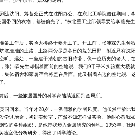
童年、少年读书、嬉戏的场所。
到达沈阳。筹备处正式在沈阳办公。在东北工学院借住期间，
英国带回的衣物，都被偷光了。”东北重工业部领导要给李薰先
备工作后，实验大楼终于要开工了。开工前，张沛霖先生领我
坑坑洼洼的土路，土路两旁尽是冬日的荒芜田野，附近只有沈
空旷。远处，一座建于清朝的古旧砖塔，像一位历史的老人，
呢，张沛霖先生却指着面前的空地说，我们
9
千平米实验室大楼就
，集体宿舍和家属宿舍将盖在后面。他又指着右边的空地说，
了。
后，一些旅居国外的科学家陆续返回到金属所。
英国回来。当年才
28
岁，一派儒雅的学者风度。他虽然年龄比
没学过冶金，初进实验室，茫然不知怎样做实验。他耐心教我
钢铁的各种组织，是他带我步入金属研究的领地。
1953
年，抚
实验室做分析研究，得出了科学结论。