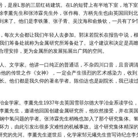
号，是座
L
形的三层红砖建筑。在
L
的短臂上有半地下室，地下
除李薰先生和张沛霖先生外，张作梅、方柄先生也由英国回到
到来了。他们是李铁藩、张子青、吴汶海和俞焕钦，一共有了
9
每次大会都让我们年轻人去参加。郭沫若院长在报告中说，根
我们筹备处就称为金属研究所筹备处了。这个建议和决定是高
合理安排，更为金属所的发展拓展出广阔的空间。
、文学家。他讲一口纯正的普通话，不杂四川口音，且音调清
诵他的传世之作《女神》，一定会产生强烈的艺术感染力，收到
长。他们都是我久仰的著名学者。陈伯达也是副院长，我已读
冶金学家。李薰先生
1937
年去英国雪菲尔德大学冶金系读学位
李薰先生，邀请他回国创建金属研究所，他欣然接受，并在英
钢中氢问题的学者。张沛霖先生稍晚也加入了那个研究集体。
坏力，由此引发出很多灾难性的机械事故。这个研究集体精深
研究的先河。李薰先生逝世后，化学家邹元爔先生曾写诗纪念李先