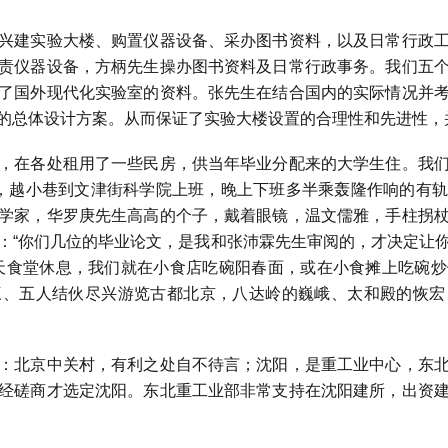
建实验大楼、购置仪器设备、采办图书资料，以及日常行政工
责仪器设备，方柄先生操办图书资料及日常行政事务。我们五
了国外现代化实验室的资料。张先生在结合国内的实际情况并
的总体设计方案。从而保证了实验大楼设置的合理性和先进性，
在各处租用了一些民房，供当年毕业分配来的大学生住。我们
，越小巷到文津街科学院上班，晚上下班多半乘轰隆作响的有轨
学家，华罗庚先生高高的个子，戴着眼镜，温文儒雅，手柱拐
：“你们几位的毕业论文，是我和张沛霖先生审阅的，才决定让
天食堂休息，我们就在小食店吃碗阳春面，或在小食摊上吃碗
三、五人结伙尽兴游览古都北京，八达岭的巍峨、太和殿的恢宏
北京中关村，有利之处自不待言；沈阳，是重工业中心，东北
经磋商才选定沈阳。东北重工业部非常支持在沈阳建所，出资