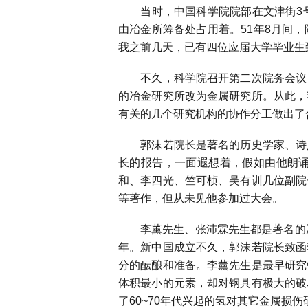
当时，中国科学院院部在文津街
3
由冶金所筹备处占用着。
51
年
8
月间，
我之前几天，已有四位应届大学毕业生
不久，科学院召开第二次院务会议，
的冶金研究所改为金属研究所。从此，
有关的几个研究机构的协作分工做出了
郭沫若院长是著名的历史学家、诗人
长的报告，一面遐想着，假如由他朗
和、李四光、竺可桢、吴有训几位副院
等著作，但从未见他参加过大会。
李薰先生、张沛霖先生都是著名的
年。新中国成立不久，郭沫若院长致函
分的酝酿和准备。李薰先生是最早研究
体积最小的元素，却对钢具有极大的破
了
60~70
年代兴起的氢对其它金属损伤