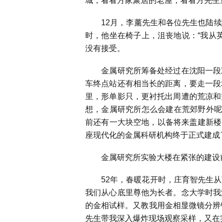
城，看看方家聚居的老屋，看看方先生
12
月，李薰先生和各位先生也陆续
时，他坐在椅子上，沮丧地说：“我从
没有接受。
金属研究所筹备处经过在沈阳一段准
车终点站还有相当长的距离，要走一段
里，形单影只，更衬托出周遭的荒凉和
想，金属研究所怎么会建在荒郊野外
前还有一大块空地，以备将来盖建新楼
座现代化的金属科研机构终于正式建成
金属研究所实验大楼在紧张的建设前
52
年，春暖花开时，庄育智先生从
我们从心底里尊他为长者。念大学时我
的金相试样。又教我用金相显微镜分辨
先生带我深入爆炸现场观察采样，又在