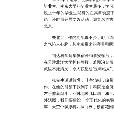
毕业生。南京大学的毕业生最多，学习
说上一年的毕业生就有的在高薪诱惑
论，还时而开展文娱活动，游览名胜古
北京。
去北京工作的同学真不少，
8
月
22
之气沁人心脾，从南京带来的溽暑和两
到达科学院集体宿舍稍事安顿后，我
在天津北洋大学担任教授，兼顾冶金所
藏里不掩清灵，令人联想起“玉树临风”
张先生说话较慢，吐字清晰，略带山
作。在他的引领下我到了中科院冶金所
左手握着烟斗，不时地吸几口烟，和气
外观图，我们要建设一个现代化的实验
车，天空中飘浮着几抹白云，楼前花园