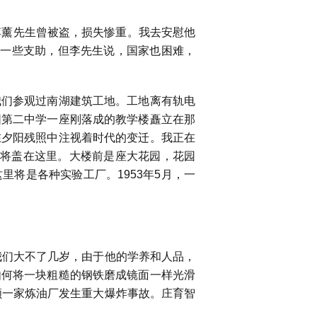
李薰先生曾被盗，损失惨重。我去安慰他
生一些支助，但李先生说，国家也困难，
们参观过南湖建筑工地。工地离有轨电
阳第二中学一座刚落成的教学楼矗立在那
在夕阳残照中注视着时代的变迁。我正在
将盖在这里。大楼前是座大花园，花园
这里将是各种实验工厂。
1953
年
5
月，一
我们大不了几岁，由于他的学养和人品，
如何将一块粗糙的钢铁磨成镜面一样光滑
顺一家炼油厂发生重大爆炸事故。庄育智