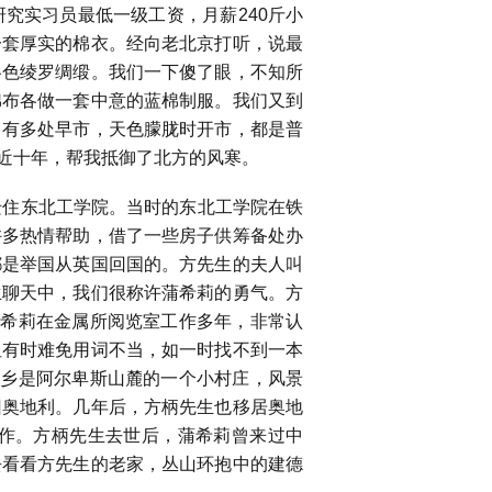
究实习员最低一级工资，月薪
240
斤小
一套厚实的棉衣。经向老北京打听，说最
各色绫罗绸缎。我们一下傻了眼，不知所
棉布各做一套中意的蓝棉制服。我们又到
，有多处早市，天色朦胧时开市，都是普
近十年，帮我抵御了北方的风寒。
迁住东北工学院。当时的东北工学院在铁
许多热情帮助，借了一些房子供筹备处办
都是举国从英国回国的。方先生的夫人叫
生聊天中，我们很称许蒲希莉的勇气。方
蒲希莉在金属所阅览室工作多年，非常认
但有时难免用词不当，如一时找不到一本
故乡是阿尔卑斯山麓的一个小村庄，风景
回奥地利。几年后，方柄先生也移居奥地
作。方柄先生去世后，蒲希莉曾来过中
去看看方先生的老家，丛山环抱中的建德