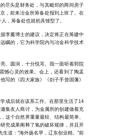
室的尽头是财务处，与其毗邻的两间房子
北京，前来冶金所筹备处报到上班了。在
个人，筹备处也就初具雏型了。
据李薰博士的建议，决定将正在筹建中
瞻远瞩的，它为科学院内与冶金科学技术
亮、圆润，十分悦耳。我一面听着郭院
震憾心灵的效果。会上，还看到了陶孟
过他写的《四大家族》《刽子手曾国藩》
，学成后就在该系工作。在那里生活了
14
国邀集友人商讨，为金属所的创建做着充
氢，这个自然界重量最轻、结构最简单、
的研究成果阐释了氢的破坏规律，并且开
生道：“海外扬名早，辽东创业精。”前