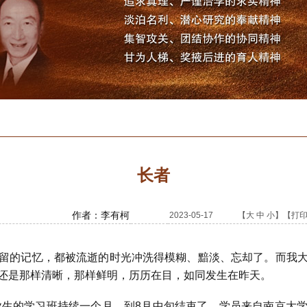
长者
作者：李有柯
2023-05-17 【
大
中
小
】【
打
的记忆，都被流逝的时光冲洗得模糊、黯淡、忘却了。而我大
还是那样清晰，那样鲜明，历历在目，如同发生在昨天。
业生的学习班持续一个月，到
8
月中旬结束了。学员来自南京大