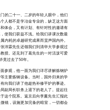
校门的二十一、二岁的年轻人眼中，他们
几个人都不是学冶金专业的，缺乏这方面
得和体会，又有计划、有针对性的邀请有
真，使我们获益不浅。给我们讲课次数最
金属内耗的卓越研究成果而蜚声国内外。
。张沛霖先生还领我们到清华大学参观过
系教授。还见到了葛先生的一对活泼可爱
毕竟过去了
50
年。
面参观，他一面为我们详尽讲解炼钢炉
炉等主要炼钢设备。当时，国外归来的学
长有向我们讲了他趁热补修平炉的事迹。
动局副局长职务上退下的老人了。提起往
业于这个院系。返京后向李薰先生汇报此
显微镜，设施更加完备的暗室，一切都会