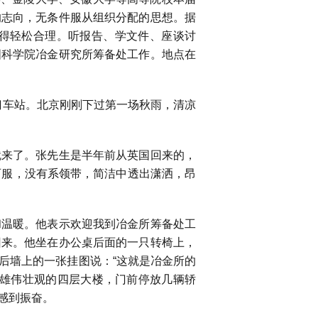
的志向，无条件服从组织分配的思想。据
得轻松合理。听报告、学文件、座谈讨
国科学院冶金研究所筹备处工作。地点在
门车站。北京刚刚下过第一场秋雨，清凉
来了。张先生是半年前从英国回来的，
西服，没有系领带，简洁中透出潇洒，昂
温暖。他表示欢迎我到冶金所筹备处工
回来。他坐在办公桌后面的一只转椅上，
后墙上的一张挂图说：“这就是冶金所的
为雄伟壮观的四层大楼，门前停放几辆轿
感到振奋。