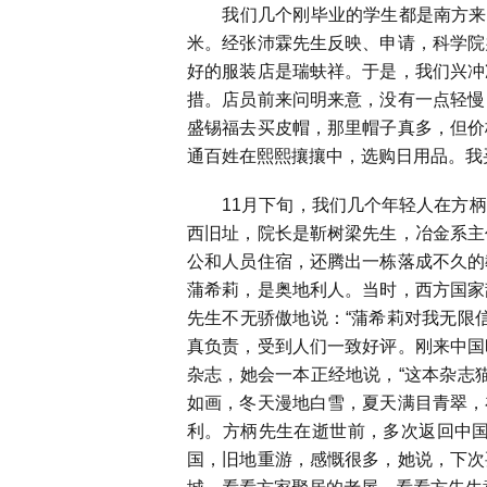
我们几个刚毕业的学生都是南方来的
米。经张沛霖先生反映、申请，科学院
好的服装店是瑞蚨祥。于是，我们兴冲
措。店员前来问明来意，没有一点轻慢
盛锡福去买皮帽，那里帽子真多，但价
通百姓在熙熙攘攘中，选购日用品。我
11
月下旬，我们几个年轻人在方柄
西旧址，院长是靳树梁先生，冶金系主
公和人员住宿，还腾出一栋落成不久的
蒲希莉，是奥地利人。当时，西方国家
先生不无骄傲地说：“蒲希莉对我无限
真负责，受到人们一致好评。刚来中国
杂志，她会一本正经地说，“这本杂志
如画，冬天漫地白雪，夏天满目青翠，
利。方柄先生在逝世前，多次返回中
国，旧地重游，感慨很多，她说，下次