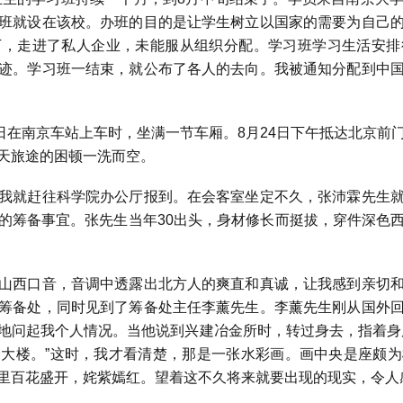
班就设在该校。办班的目的是让学生树立以国家的需要为自己
下，走进了私人企业，未能服从组织分配。学习班学习生活安排
迹。学习班一结束，就公布了各人的去向。我被通知分配到中
日在南京车站上车时，坐满一节车厢。
8
月
24
日下午抵达北京前
天旅途的困顿一洗而空。
就赶往科学院办公厅报到。在会客室坐定不久，张沛霖先生就
的筹备事宜。张先生当年
30
出头，身材修长而挺拔，穿件深色
。
西口音，音调中透露出北方人的爽直和真诚，让我感到亲切和
筹备处，同时见到了筹备处主任李薰先生。李薰先生刚从国外
地问起我个人情况。当他说到兴建冶金所时，转过身去，指着身
大楼。”这时，我才看清楚，那是一张水彩画。画中央是座颇
里百花盛开，姹紫嫣红。望着这不久将来就要出现的现实，令人