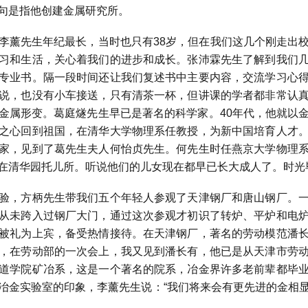
句是指他创建金属研究所。
薰先生年纪最长，当时也只有
38
岁，但在我们这几个刚走出
习和生活，关心着我们的进步和成长。张沛霖先生了解到我们
专业书。隔一段时间还让我们复述书中主要内容，交流学习心
说，也没有小车接送，只有清茶一杯，但讲课的学者都非常认
金属形变。葛庭燧先生早已是著名的科学家。
40
年代，他就以
之心回到祖国，在清华大学物理系任教授，为新中国培育人才
家，见到了葛先生夫人何怡贞先生。何先生时任燕京大学物理
在清华园托儿所。听说他们的儿女现在都早已长大成人了。时光
，方柄先生带我们五个年轻人参观了天津钢厂和唐山钢厂。一
从未跨入过钢厂大门，通过这次参观才初识了转炉、平炉和电
被礼为上宾，备受热情接待。在天津钢厂，著名的劳动模范潘
，在劳动部的一次会上，我又见到潘长有，他已是从天津市劳
道学院矿冶系，这是一个著名的院系，冶金界许多老前辈都毕
冶金实验室的印象，李薰先生说：“我们将来会有更先进的金相