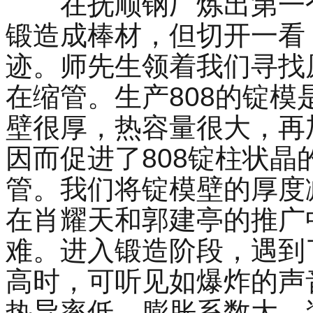
在抚顺钢厂炼出第一
锻造成棒材，但切开一看
迹。师先生领着我们寻找
在缩管。生产
808
的锭模
壁很厚，热容量很大，再
因而促进了
808
锭柱状晶
管。我们将锭模壁的厚度
在肖耀天和郭建亭的推广
难。进入锻造阶段，遇到
高时，可听见如爆炸的声
热导率低，膨胀系数大，