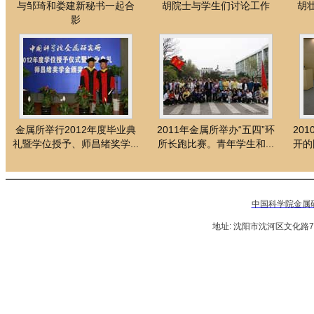
与邹琦和娄建新秘书一起合
胡院士与学生们讨论工作
胡
影
金属所举行2012年度毕业典
2011年金属所举办“五四”环
20
礼暨学位授予、师昌绪奖学...
所长跑比赛。青年学生和...
开的
中国科学院金属
地址: 沈阳市沈河区文化路72号 