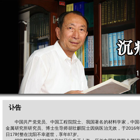
讣告
中国共产党党员、中国工程院院士、我国著名的材料学家，中国
金属研究所研究员、博士生导师胡壮麒院士因病医治无效，于2016年
日17时整在沈阳不幸逝世，享年87岁。