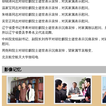
胡锦涛同志对胡壮麒院士逝世表示哀悼，对其家属表示慰问。
温家宝同志对胡壮麒院士逝世表示哀悼，对其家属表示慰问。
朱镕基同志对胡壮麒院士逝世表示哀悼，对其家属表示慰问。
吴官正同志对胡壮麒院士逝世表示哀悼，对其家属表示慰问。
辽宁省委书记李希对胡壮麒院士逝世表示沉痛哀悼，对家属致以慰问。
所以辽宁省委及李希名义代送花圈。
中科院党组副书记、副院长刘伟平对胡壮麒院士逝世表示沉痛哀悼，对
慰问。
周尧和院士对胡壮麒院士逝世表示沉痛哀悼，望家属节哀顺变。
北京航空航天大学致唁电
影像记忆