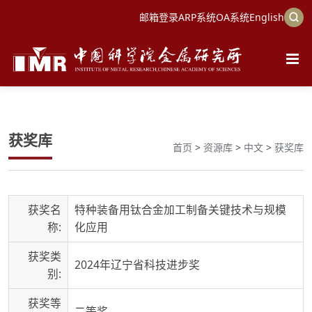
邮箱登录
ARP系统
OA系统
English
获奖库
首页
>
资源库
>
中文
>
获奖库
获奖名
特种装备用钛合金加工制备关键技术与规模
称:
化应用
获奖类
2024年辽宁省科技进步奖
别:
获奖等
二等奖