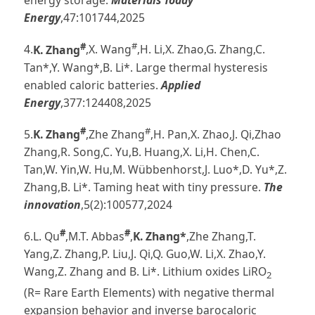
energy storage.
Materials Today
Energy
,47:101744,2025
#
#
4.
K. Zhang
,X. Wang
,H. Li,X. Zhao,G. Zhang,C.
Tan*,Y. Wang*,B. Li*. Large thermal hysteresis
enabled caloric batteries.
Applied
Energy
,377:124408,2025
#
#
5.
K.
Zhang
,Zhe Zhang
,H. Pan,X. Zhao,J. Qi,Zhao
Zhang,R. Song,C. Yu,B. Huang,X. Li,H. Chen,C.
Tan,W. Yin,W. Hu,M. Wübbenhorst,J. Luo*,D. Yu*,Z.
Zhang,B. Li*. Taming heat with tiny pressure.
The
innovation
,
5(2):100577
,2024
#
#
6.L. Qu
,M.T. Abbas
,
K. Zhang*
,Zhe Zhang,T.
Yang,Z. Zhang,P. Liu,J. Qi,Q. Guo,W. Li,X. Zhao,Y.
Wang,Z. Zhang and B. Li*. Lithium oxides LiRO
2
(R= Rare Earth Elements) with negative thermal
expansion behavior and inverse barocaloric