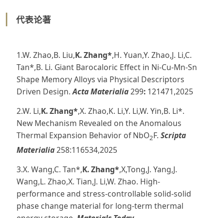
代表论著
1.W. Zhao,B. Liu,
K. Zhang*
,H. Yuan,Y. Zhao,J. Li,C.
Tan*,B. Li. Giant Barocaloric Effect in Ni-Cu-Mn-Sn
Shape Memory Alloys via Physical Descriptors
Driven Design.
Acta
Materialia
299
:
121471,2025
2.W. Li,
K. Zhang*
,X. Zhao,K. Li,Y. Li,W. Yin,B. Li*.
New Mechanism Revealed on the Anomalous
Thermal Expansion Behavior of NbO
F.
Scripta
2
Materialia
258:116534,2025
3.X. Wang,C. Tan*,
K. Zhang*
,X,Tong,J. Yang,J.
Wang,L. Zhao,X. Tian,J. Li,W. Zhao. High-
performance and stress-controllable solid-solid
phase change material for long-term thermal