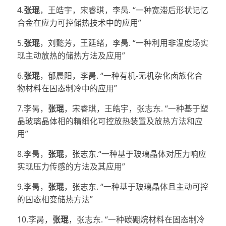
4.
张琨
，王皓宇，宋睿琪，李昺. “一种宽滞后形状记忆
合金在应力可控储热技术中的应用”
5.
张琨
，刘懿芳，王延绪，李昺. “一种利用非温度场实
现主动放热的储热方法及应用”
6.
张琨
，郁晨阳，李昺. “一种有机-无机杂化卤族化合
物材料在固态制冷中的应用”
7.李昺，
张琨
，宋睿琪，王皓宇，张志东. “一种基于塑
晶玻璃晶体相的精细化可控放热装置及放热方法和应
用”
8.李昺，
张琨
，张志东.“一种基于玻璃晶体对压力响应
实现压力传感的方法及其应用”
9.李昺，
张琨
，张志东. “一种基于玻璃晶体且主动可控
的固态相变储热方法”
10.李昺，
张琨
，张志东. “一种碳硼烷材料在固态制冷