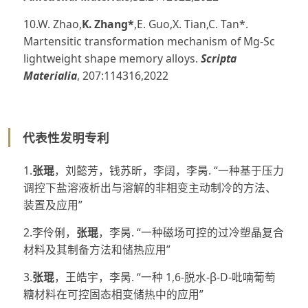
10.W. Zhao,
K.
Zhang*
,E. Guo,X. Tian,C. Tan*.
Martensitic transformation mechanism of Mg-Sc
lightweight shape memory alloys.
Scripta
Materialia
,
207:114316,2022
代表性发明专利
1.
张琨
，刘懿芳，钱苏昕，李阔，李昺. “一种基于压力
调控下盐溶液析出与溶解的非相变主动制冷的方法、
装置及应用”
2.李伶俐，
张琨
，李昺. “一种磁场可控的过冷塑晶复合
材料及其制备方法和储热应用”
3.
张琨
，王皓宇，李昺. “一种 1,6-脱水-β-D-吡喃葡萄
糖材料在可控固态相变储热中的应用”