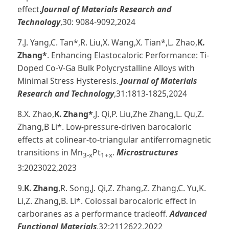
effect.
Journal of Materials Research and
Technology
,30: 9084-9092,2024
7.J. Yang,C. Tan*,R. Liu,X. Wang,X. Tian*,L. Zhao,
K.
Zhang*
. Enhancing Elastocaloric Performance: Ti-
Doped Co-V-Ga Bulk Polycrystalline Alloys with
Minimal Stress Hysteresis.
Journal of Materials
Research and Technology
,31:1813-1825,2024
8.X. Zhao,
K. Zhang*
,J. Qi,P. Liu,Zhe Zhang,L. Qu,Z.
Zhang,B Li*.
Low-pressure-driven barocaloric
effects at colinear-to-triangular antiferromagnetic
transitions in Mn
Pt
.
Microstructures
3-x
1+x
3:2023022,2023
9.
K.
Zhang
,R. Song,J. Qi,Z. Zhang,Z. Zhang,C. Yu,K.
Li,Z. Zhang,B. Li*. Colossal barocaloric effect in
carboranes as a performance tradeoff.
Advanced
Functional Materials
,32:2112622,2022