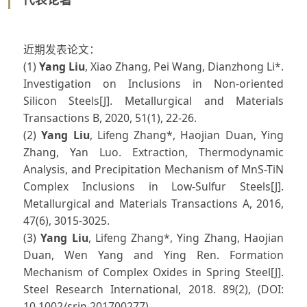
近期发表论文：
(1)
Yang Liu
, Xiao Zhang, Pei Wang, Dianzhong Li*.
Investigation on Inclusions in Non-oriented
Silicon Steels[J]. Metallurgical and Materials
Transactions B, 2020, 51(1), 22-26.
(2)
Yang Liu
, Lifeng Zhang*, Haojian Duan, Ying
Zhang, Yan Luo. Extraction, Thermodynamic
Analysis, and Precipitation Mechanism of MnS-TiN
Complex Inclusions in Low-Sulfur Steels[J].
Metallurgical and Materials Transactions A, 2016,
47(6), 3015-3025.
(3)
Yang Liu
, Lifeng Zhang*, Ying Zhang, Haojian
Duan, Wen Yang and Ying Ren. Formation
Mechanism of Complex Oxides in Spring Steel[J].
Steel Research International, 2018. 89(2), (DOI:
10.1002/srin.201700277)