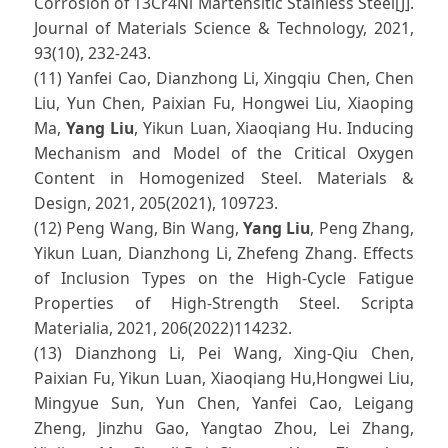
Corrosion of 13Cr4Ni Martensitic Stainless Steel[J].
Journal of Materials Science & Technology, 2021,
93(10), 232-243.
(11) Yanfei Cao, Dianzhong Li, Xingqiu Chen, Chen
Liu, Yun Chen, Paixian Fu, Hongwei Liu, Xiaoping
Ma,
Yang Liu
, Yikun Luan, Xiaoqiang Hu. Inducing
Mechanism and Model of the Critical Oxygen
Content in Homogenized Steel. Materials &
Design, 2021, 205(2021), 109723.
(12) Peng Wang, Bin Wang,
Yang Liu
, Peng Zhang,
Yikun Luan, Dianzhong Li, Zhefeng Zhang. Effects
of Inclusion Types on the High-Cycle Fatigue
Properties of High-Strength Steel. Scripta
Materialia, 2021, 206(2022)114232.
(13) Dianzhong Li, Pei Wang, Xing-Qiu Chen,
Paixian Fu, Yikun Luan, Xiaoqiang Hu,Hongwei Liu,
Mingyue Sun, Yun Chen, Yanfei Cao, Leigang
Zheng, Jinzhu Gao, Yangtao Zhou, Lei Zhang,