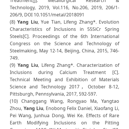
Treatment[J]. Metallurgical Research &
Technology, 2019, Vol.116, No.206, 2019, 206/1-
206/9, DOI 10.1051/metal/2018091
(8)
Yang Liu
, Yue Tian, Lifeng Zhang*. Evolution
Characteristics of Inclusions in 55SiCr Spring
Steels[C]. Proceedings of the 6th International
Congress on the Science and Technology of
Steelmaking, May 12-14, Beijing, China, 2015, 746-
749.
(9)
Yang Liu
, Lifeng Zhang*. Characterization of
Inclusions during Calcium Treatment [C].
Technical Meeting and Exhibition of Materials
Science and Technology 2017，October 8-12,
Pittsburgh, Pennsylvania, 2017, 592-597.
(10) Changgang Wang, Rongyao Ma, Yangtao
Zhou,
Yang Liu
, Enobong Felix Daniel, Xiaofang Li,
Pei Wang, Junhua Dong, Wei Ke. Effects of Rare
Earth Modifying Inclusions on the Pitting