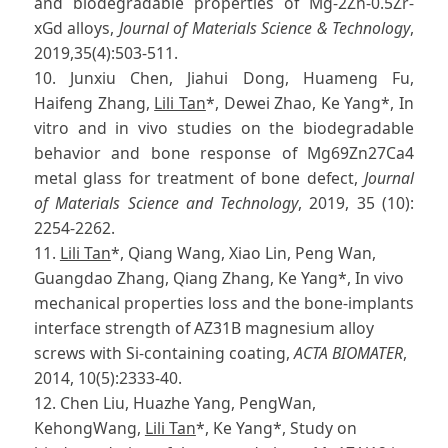
and biodegradable properties of Mg-2Zn-0.5Zr-
xGd alloys,
Journal of Materials Science & Technology
,
2019,35(4):503-511.
10. Junxiu Chen, Jiahui Dong, Huameng Fu,
Haifeng Zhang,
Lili Tan
*, Dewei Zhao, Ke Yang*, In
vitro and in vivo studies on the biodegradable
behavior and bone response of Mg69Zn27Ca4
metal glass for treatment of bone defect,
Journal
of Materials Science and Technology
, 2019, 35 (10):
2254-2262.
11.
Lili Tan
*, Qiang Wang, Xiao Lin, Peng Wan,
Guangdao Zhang, Qiang Zhang, Ke Yang*, In vivo
mechanical properties loss and the bone-implants
interface strength of AZ31B magnesium alloy
screws with Si-containing coating,
ACTA BIOMATER
,
2014, 10(5):2333-40.
12.
Chen Liu, Huazhe Yang, PengWan,
KehongWang,
Lili Tan
*, Ke Yang*, Study on