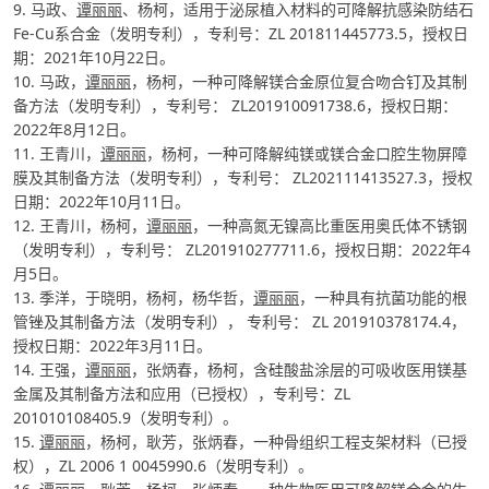
9. 马政、
谭丽丽
、杨柯，适用于泌尿植入材料的可降解抗感染防结石
Fe-Cu系合金（发明专利），专利号：ZL 201811445773.5，授权日
期：2021年10月22日。
10. 马政，
谭丽丽
，杨柯，一种可降解镁合金原位复合吻合钉及其制
备方法（发明专利），专利号： ZL201910091738.6，授权日期：
2022年8月12日。
11. 王青川，
谭丽丽
，杨柯，一种可降解纯镁或镁合金口腔生物屏障
膜及其制备方法（发明专利），专利号： ZL202111413527.3，授权
日期：2022年10月11日。
12. 王青川，杨柯，
谭丽丽
，一种高氮无镍高比重医用奥氏体不锈钢
（发明专利），专利号： ZL201910277711.6，授权日期：2022年4
月5日。
13.
季洋，于晓明，杨柯，杨华哲，
谭丽丽
，一种具有抗菌功能的根
管锉及其制备方法（发明专利）， 专利号： ZL 201910378174.4，
授权日期：2022年3月11日。
14.
王强，
谭丽丽
，张炳春，杨柯，含硅酸盐涂层的可吸收医用镁基
金属及其制备方法和应用
（已授权）
，专利号：
ZL
201010108405.9
（发明专利）。
15.
谭丽丽
，杨柯，耿芳，张炳春，一种骨组织工程支架材料
（已授
权）
，
ZL 2006 1 0045990.6
（发明专利）。