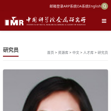
邮箱登录
ARP系统
OA系统
English
研究员
首页
>
资源库
>
中文
>
人才库
>
研究员