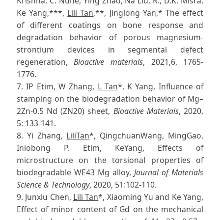
Krishna. C. Nune, Ying Zhao, Na Liu, R., D.K. Misra,
Ke Yang,***,
Lili Tan
,**, Jinglong Yan,* The effect
of different coatings on bone response and
degradation behavior of porous magnesium-
strontium devices in segmental defect
regeneration,
Bioactive materials
, 2021,6, 1765-
1776.
7. IP Etim, W Zhang,
L Tan
*, K Yang, Influence of
stamping on the biodegradation behavior of Mg–
2Zn-0.5 Nd (ZN20) sheet,
Bioactive Materials
, 2020,
5: 133-141.
8. Yi Zhang,
LiliTan
*, QingchuanWang, MingGao,
Iniobong P. Etim, KeYang, Effects of
microstructure on the torsional properties of
biodegradable WE43 Mg alloy,
Journal of Materials
Science & Technology
, 2020, 51:102-110.
9. Junxiu Chen,
Lili Tan
*, Xiaoming Yu and Ke Yang,
Effect of minor content of Gd on the mechanical