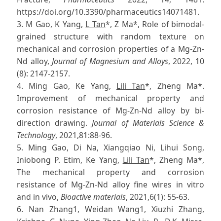
https://doi.org/10.3390/pharmaceutics14071481.
3. M Gao, K Yang,
L Tan
*, Z Ma*, Role of bimodal-
grained structure with random texture on
mechanical and corrosion properties of a Mg-Zn-
Nd alloy,
Journal of Magnesium and Alloys
, 2022, 10
(8): 2147-2157.
4. Ming Gao, Ke Yang,
Lili Tan
*, Zheng Ma*.
Improvement of mechanical property and
corrosion resistance of Mg-Zn-Nd alloy by bi-
direction drawing.
Journal of Materials Science &
Technology
, 2021,81:88-96.
5. Ming Gao, Di Na, Xiangqiao Ni, Lihui Song,
Iniobong P. Etim, Ke Yang,
Lili Tan
*, Zheng Ma*,
The mechanical property and corrosion
resistance of Mg-Zn-Nd alloy fine wires in vitro
and in vivo,
Bioactive materials
, 2021,6(1): 55-63.
6. Nan Zhang1, Weidan Wang1, Xiuzhi Zhang,