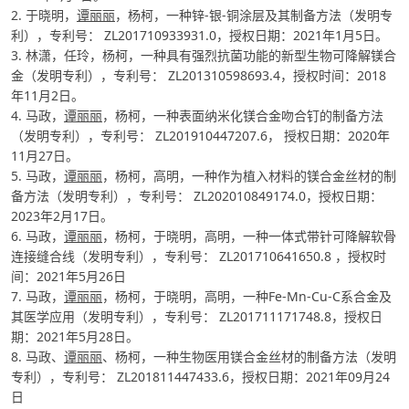
2. 于晓明，
谭丽丽
，杨柯，一种锌-银-铜涂层及其制备方法（发明专
利），专利号： ZL201710933931.0，授权日期：2021年1月5日。
3. 林潇，任玲，杨柯，一种具有强烈抗菌功能的新型生物可降解镁合
金（发明专利），专利号： ZL201310598693.4，授权时间：2018
年11月2日。
4. 马政，
谭丽丽
，杨柯，一种表面纳米化镁合金吻合钉的制备方法
（发明专利），专利号： ZL201910447207.6， 授权日期：2020年
11月27日。
5. 马政，
谭丽丽
，杨柯，高明，一种作为植入材料的镁合金丝材的制
备方法（发明专利），专利号： ZL202010849174.0，授权日期：
2023年2月17日。
6. 马政，
谭丽丽
，杨柯，于晓明，高明，一种一体式带针可降解软骨
连接缝合线（发明专利），专利号： ZL201710641650.8 ，授权时
间：2021年5月26日
7. 马政，
谭丽丽
，杨柯，于晓明，高明，一种Fe-Mn-Cu-C系合金及
其医学应用（发明专利），专利号： ZL201711171748.8，授权日
期：2021年5月28日。
8. 马政、
谭丽丽
、杨柯，一种生物医用镁合金丝材的制备方法（发明
专利），专利号： ZL201811447433.6，授权日期：2021年09月24
日