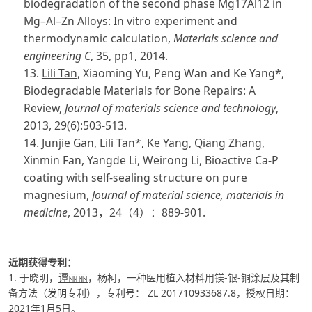
biodegradation of the second phase Mg17Al12 in
Mg–Al–Zn Alloys: In vitro experiment and
thermodynamic calculation,
Materials science and
engineering C
, 35, pp1, 2014.
13.
Lili Tan
, Xiaoming Yu, Peng Wan and Ke Yang
*
,
Biodegradable Materials for Bone Repairs: A
Review,
Journal of materials science and technology
,
2013, 29(6):503-513.
14.
Junjie Gan,
Lili Tan
*, Ke Yang, Qiang Zhang,
Xinmin Fan, Yangde Li, Weirong Li,
Bioactive
Ca-P
coating with self-sealing structure on pure
magnesium,
Journal of material science, materials in
medicine
, 2013
，
24
（
4
）：
889-901.
近期获得专利：
1. 于晓明，
谭丽丽
，杨柯，一种医用植入材料用镁-银-铜涂层及其制
备方法（发明专利），专利号： ZL 201710933687.8，授权日期：
2021年1月5日。