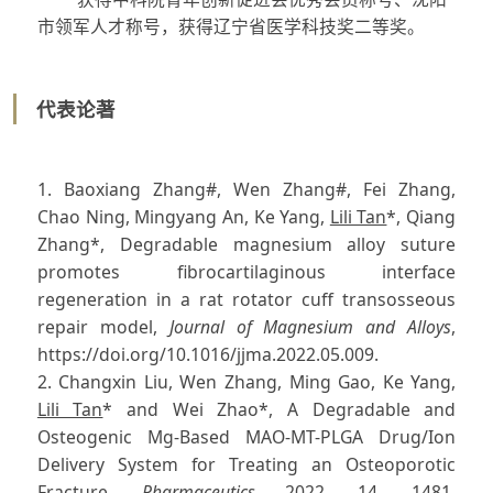
市领军人才称号，获得辽宁省医学科技奖二等奖。
代表论著
1. Baoxiang Zhang#, Wen Zhang#, Fei Zhang,
Chao Ning, Mingyang An, Ke Yang,
Lili Tan
*, Qiang
Zhang*, Degradable magnesium alloy suture
promotes fibrocartilaginous interface
regeneration in a rat rotator cuff transosseous
repair model,
Journal of Magnesium and Alloys
,
https://doi.org/10.1016/jjma.2022.05.009.
2. Changxin Liu, Wen Zhang, Ming Gao, Ke Yang,
Lili Tan
* and Wei Zhao*, A Degradable and
Osteogenic Mg-Based MAO-MT-PLGA Drug/Ion
Delivery System for Treating an Osteoporotic
Fracture,
Pharmaceutics
2022, 14, 1481.