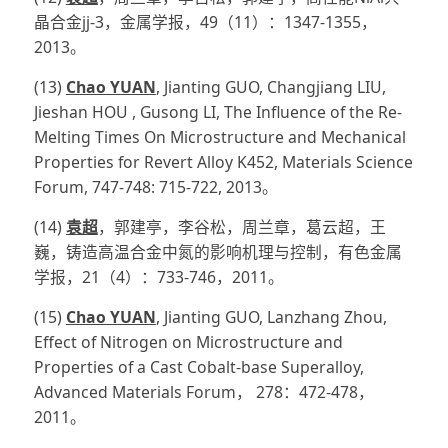
晶合金jj-3，金属学报，49（11）：1347-1355，
2013。
(13)
Chao YUAN
, Jianting GUO, Changjiang LIU,
Jieshan HOU , Gusong LI, The Influence of the Re-
Melting Times On Microstructure and Mechanical
Properties for Revert Alloy K452, Materials Science
Forum, 747-748: 715-722, 2013。
(14)
袁超
，郭建亭，李谷松，周兰章，葛云超，王
巍，铸造高温合金中氮的影响机理与控制，有色金属
学报，21（4）：733-746，2011。
(15)
Chao YUAN
, Jianting GUO, Lanzhang Zhou,
Effect of Nitrogen on Microstructure and
Properties of a Cast Cobalt-base Superalloy,
Advanced Materials Forum， 278：472-478，
2011。