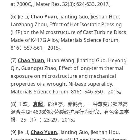
at 7000C, J Mater Res, 32(3): 624-633, 2017。
(6) Jie Li,
Chao Yuan
, Jianting Guo, Jieshan Hou,
Lanzhang Zhou, Effect of Hot Isostatic Pressing
(HIP) on the Microstructure of Cast Turbine Discs
Made of K417G Alloy, Materials Science Forum,
816：557-561，2015。
(7)
Chao Yuan
, Huan Wang, Jinating Guo, Heyong
Qin, Guangpu Zhao, Effect of long-term thermal
exposure on microstructure and mechanical
properties of a wrought Ni-base superalloy,
Materials Science Forum, 816：546-550，2015。
(8) 王欢，
袁超
，郭建亭，秦鹤勇，一种难变形镍基高
温合金GH4698的疲劳裂纹扩展行为研究，有色金属学
报，25（1）：23-29，2015。
(9) Jie Li,
Chao Yuan
, Jianting Guo, Jieshan Hou,