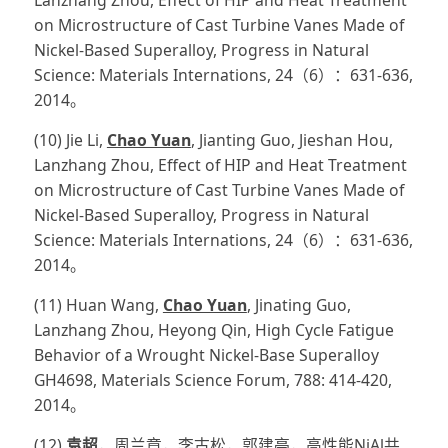
Lanzhang Zhou, Effect of HIP and Heat Treatment
on Microstructure of Cast Turbine Vanes Made of
Nickel-Based Superalloy, Progress in Natural
Science: Materials Internations, 24（6）：631-636,
2014。
(10) Jie Li,
Chao Yuan
, Jianting Guo, Jieshan Hou,
Lanzhang Zhou, Effect of HIP and Heat Treatment
on Microstructure of Cast Turbine Vanes Made of
Nickel-Based Superalloy, Progress in Natural
Science: Materials Internations, 24（6）：631-636,
2014。
(11) Huan Wang,
Chao Yuan
, Jinating Guo,
Lanzhang Zhou, Heyong Qin, High Cycle Fatigue
Behavior of a Wrought Nickel-Base Superalloy
GH4698, Materials Science Forum, 788: 414-420,
2014。
(12)
袁超
，周兰章，李古松，郭建亭，高性能NiAl共