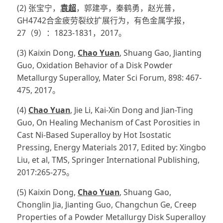
(2) 张宝宁，
袁超
，郭建亭，秦鹤勇，赵光普，
GH4742合金疲劳裂纹扩展行为，有色金属学报，
27（9）：1823-1831，2017。
(3) Kaixin Dong,
Chao Yuan
, Shuang Gao, Jianting
Guo, Oxidation Behavior of a Disk Powder
Metallurgy Superalloy, Mater Sci Forum, 898: 467-
475, 2017。
(4)
Chao Yuan
, Jie Li, Kai-Xin Dong and Jian-Ting
Guo, On Healing Mechanism of Cast Porosities in
Cast Ni-Based Superalloy by Hot Isostatic
Pressing, Energy Materials 2017, Edited by: Xingbo
Liu, et al, TMS, Springer International Publishing,
2017:265-275。
(5) Kaixin Dong,
Chao Yuan
, Shuang Gao,
Chonglin Jia, Jianting Guo, Changchun Ge, Creep
Properties of a Powder Metallurgy Disk Superalloy