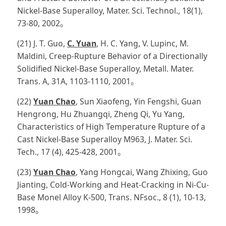
Nickel-Base Superalloy, Mater. Sci. Technol., 18(1),
73-80, 2002。
(21) J. T. Guo,
C. Yuan
, H. C. Yang, V. Lupinc, M.
Maldini, Creep-Rupture Behavior of a Directionally
Solidified Nickel-Base Superalloy, Metall. Mater.
Trans. A, 31A, 1103-1110, 2001。
(22)
Yuan Chao
, Sun Xiaofeng, Yin Fengshi, Guan
Hengrong, Hu Zhuangqi, Zheng Qi, Yu Yang,
Characteristics of High Temperature Rupture of a
Cast Nickel-Base Superalloy M963, J. Mater. Sci.
Tech., 17 (4), 425-428, 2001。
(23)
Yuan Chao
, Yang Hongcai, Wang Zhixing, Guo
Jianting, Cold-Working and Heat-Cracking in Ni-Cu-
Base Monel Alloy K-500, Trans. NFsoc., 8 (1), 10-13,
1998。