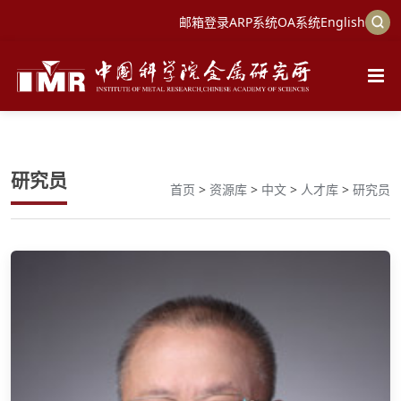
邮箱登录
ARP系统
OA系统
English
研究员
首页
>
资源库
>
中文
>
人才库
>
研究员