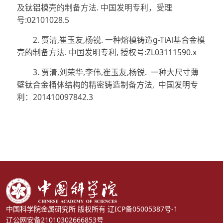
及钛铝模壳的制备方法
.
中国发明专利，受理
号
:02101028.5
2.
贾清
,
崔玉友
,
杨锐. 一种熔模铸造
g
-TiAl
基合金模
壳的制备方法
.
中国发明专利
,
授权号
:ZL03111590.x
3.
贾清
,
刘荣华
,
李伟
,
崔玉友
,
杨锐.
一种大尺寸薄
壁钛合金桶体结构的精密铸造制备方法
,
中国发明专
利：
201410097842.3
中国科学院金属研究所 版权所有
辽ICP备05005387号-1
辽公网安备21010302666853号