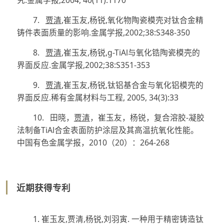
7.
贾清
,
崔玉友
,
杨锐
,
氧化物陶瓷模壳对钛合金精
铸件表面质量的影响
.
金属学报
,2002
;
38
:
S348-350
8.
贾清
,
崔玉友
,
杨锐
,
g
-TiAl
与氧化锆陶瓷模壳的
界面反应
.
金属学报
,2002
;
38:S351-353
9.
贾清
,
崔玉友
,
杨锐
,
钛铝基合金与氧化铝模壳的
界面反应
.
稀有金属材料与工程
, 2005, 34(3):33
10.
田晓，
贾清
，崔玉友，杨锐，复合溶胶
-
凝胶
法制备
TiAl
合金表面防护涂层及其高温抗氧化性能。
中国有色金属学报，
2010
（
20
）：
264-268
近期获得专利
1.
崔玉友
,
贾清
,
杨锐
,
刘羽寅. 一种用于精密铸造钛