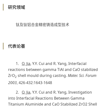
研究领域
钛及钛铝合金精密铸造成型技术
代表论著
1.
Q. Jia
, Y.Y. Cui and R. Yang, Interfacial
reactions between gamma TiAl and CaO stabilized
ZrO
shell mould during casting.
Mater. Sci. Forum
2
2003
, 426-432:1643-1648
2.
Q. Jia
, Y.Y. Cui and R. Yang, Investigation
into Interfacial Reactions Between Gamma
Titanium Aluminide and CaO Stabilized ZrO2 Shell