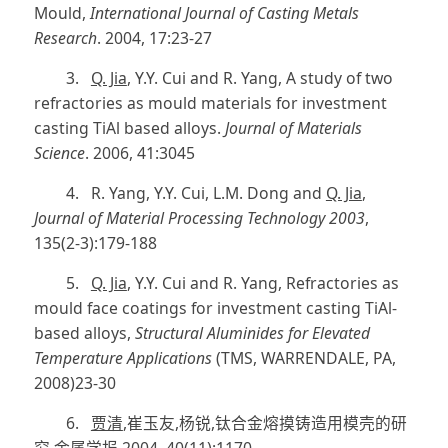
Mould,
International Journal of Casting Metals
Research
. 2004, 17:23-27
3.
Q. Jia
, Y.Y. Cui and R. Yang, A study of two
refractories as mould materials for investment
casting TiAl based alloys.
Journal of Materials
Science
. 2006, 41:3045
4. R. Yang, Y.Y. Cui, L.M. Dong and
Q. Jia
,
Journal of Material Processing Technology 2003
,
135(2-3):179-188
5.
Q. Jia
, Y.Y. Cui and R. Yang, Refractories as
mould face coatings for investment casting TiAl-
based alloys,
Structural Aluminides for Elevated
Temperature Applications
(TMS, WARRENDALE, PA,
2008)23-30
6.
贾清
,
崔玉友
,
杨锐
,
钛合金熔摸铸造用模壳的研
究
.
金属学报
,2004, 40(11):1170