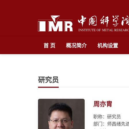
首 页
概况简介
机构设置
研究员
周亦胄
职称：研究员
部门：师昌绪先