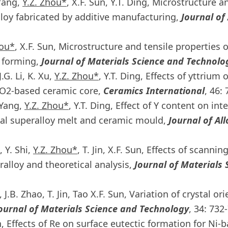
 Wang,
Y.Z. Zhou*
, X.F. Sun, Y.T. Ding, Microstructure 
lloy fabricated by additive manufacturing,
Journal o
hou*
, X.F. Sun, Microstructure and tensile properties 
l forming,
Journal of Materials Science and Technolo
.G. Li, K. Xu,
Y.Z. Zhou*
, Y.T. Ding, Effects of yttrium
iO2-based ceramic core,
Ceramics International
, 46:
 Yang,
Y.Z. Zhou*
, Y.T. Ding, Effect of Y content on in
tal superalloy melt and ceramic mould,
Journal of A
, Y. Shi,
Y.Z. Zhou*
, T. Jin, X.F. Sun, Effects of scann
ralloy and theoretical analysis,
Journal of Materials
, J.B. Zhao, T. Jin, Tao X.F. Sun, Variation of crystal 
ournal of Materials Science and Technology
, 34: 732
Sun, Effects of Re on surface eutectic formation for Ni-