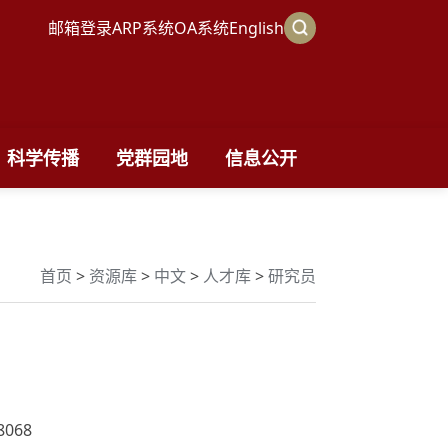
邮箱登录
ARP系统
OA系统
English
科学传播
党群园地
信息公开
首页
>
资源库
>
中文
>
人才库
>
研究员
8068