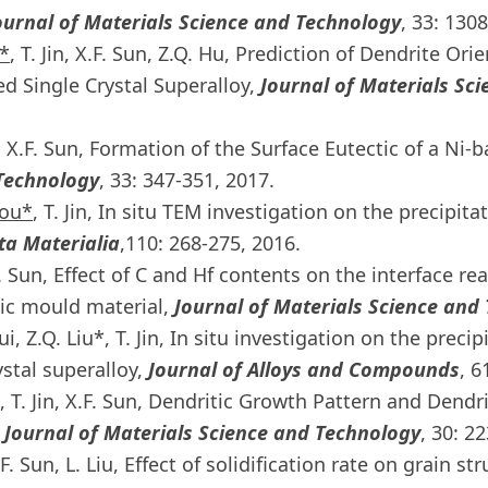
ournal of Materials Science and Technology
, 33: 130
u*
, T. Jin, X.F. Sun, Z.Q. Hu, Prediction of Dendrite Or
ed Single Crystal Superalloy,
Journal of Materials Sc
in, X.F. Sun, Formation of the Surface Eutectic of a Ni-
 Technology
, 33: 347-351, 2017.
hou*
, T. Jin, In situ TEM investigation on the precipit
ta Materialia
,110: 268-275, 2016.
X.F. Sun, Effect of C and Hf contents on the interface 
ic mould material,
Journal of Materials Science and
. Cui, Z.Q. Liu*, T. Jin, In situ investigation on the prec
stal superalloy,
Journal of Alloys and Compounds
, 6
n, T. Jin, X.F. Sun, Dendritic Growth Pattern and Dendr
,
Journal of Materials Science and Technology
, 30: 2
 X.F. Sun, L. Liu, Effect of solidification rate on grain 