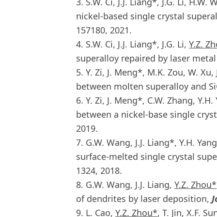
3. S.W. Ci, J.J. Liang*, J.G. Li, H.W.
nickel-based single crystal supera
157180, 2021.
4. S.W. Ci, J.J. Liang*, J.G. Li,
Y.Z. Z
superalloy repaired by laser meta
5. Y. Zi, J. Meng*, M.K. Zou, W. Xu, J
between molten superalloy and S
6. Y. Zi, J. Meng*, C.W. Zhang, Y.H.
between a nickel-base single crys
2019.
7. G.W. Wang, J.J. Liang*, Y.H. Yang
surface-melted single crystal supe
1324, 2018.
8. G.W. Wang, J.J. Liang,
Y.Z. Zhou*
of dendrites by laser deposition,
J
9. L. Cao,
Y.Z. Zhou*
, T. Jin, X.F. 