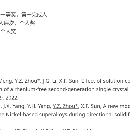
奖
奖一等奖，第一完成人
百人层次，个人奖
，个人奖
. Meng,
Y.Z. Zhou*
, J.G. Li, X.F. Sun, Effect of solution
of a rhenium-free second-generation single crystal 
29, 2022.
 J.X. Yang, Y.H. Yang,
Y.Z. Zhou*
, X.F. Sun, A new mo
he Nickel-based superalloys during directional solidif