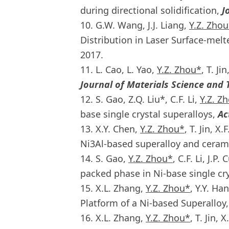
during directional solidification,
J
10. G.W. Wang, J.J. Liang,
Y.Z. Zho
Distribution in Laser Surface-melt
2017.
11. L. Cao, L. Yao,
Y.Z. Zhou*
, T. J
Journal of Materials Science and
12. S. Gao, Z.Q. Liu*, C.F. Li,
Y.Z. Z
base single crystal superalloys,
Ac
13. X.Y. Chen,
Y.Z. Zhou*
, T. Jin, 
Ni3Al-based superalloy and ceram
14. S. Gao,
Y.Z. Zhou*
, C.F. Li, J.P
packed phase in Ni-base single cry
15. X.L. Zhang,
Y.Z. Zhou*
, Y.Y. Ha
Platform of a Ni-based Superalloy
16. X.L. Zhang,
Y.Z. Zhou*
, T. Jin,