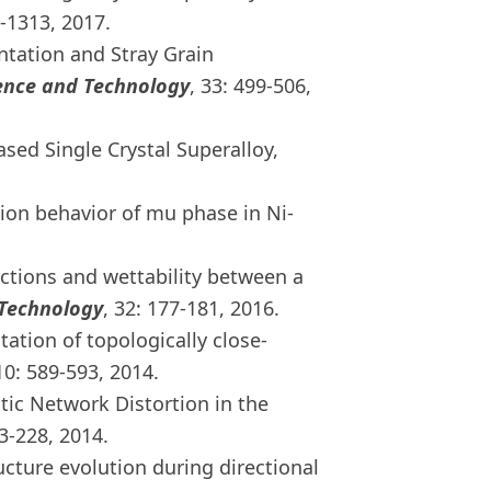
8-1313, 2017.
ientation and Stray Grain
ience and Technology
, 33: 499-506,
based Single Crystal Superalloy,
ation behavior of mu phase in Ni-
reactions and wettability between a
 Technology
, 32: 177-181, 2016.
ipitation of topologically close-
10: 589-593, 2014.
itic Network Distortion in the
23-228, 2014.
structure evolution during directional