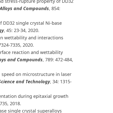
and stress-rupture property of DD32
f Alloys and Compounds
, 854:
of DD32 single crystal Ni-base
gy
, 45: 23-34, 2020.
 on wettability and interactions
 7324-7335, 2020.
terface reaction and wettability
lloys and Compounds
, 789: 472-484,
ing speed on microstructure in laser
 Science and Technology
, 34: 1315-
orientation during epitaxial growth
-735, 2018.
base single crystal superalloys