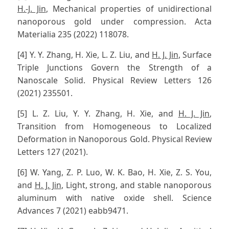
H.-J. Jin
, Mechanical properties of unidirectional
nanoporous gold under compression. Acta
Materialia 235 (2022) 118078.
[4] Y. Y. Zhang, H. Xie, L. Z. Liu, and
H. J. Jin
, Surface
Triple Junctions Govern the Strength of a
Nanoscale Solid. Physical Review Letters 126
(2021) 235501.
[5] L. Z. Liu, Y. Y. Zhang, H. Xie, and
H. J. Jin
,
Transition from Homogeneous to Localized
Deformation in Nanoporous Gold. Physical Review
Letters 127 (2021).
[6] W. Yang, Z. P. Luo, W. K. Bao, H. Xie, Z. S. You,
and
H. J. Jin
, Light, strong, and stable nanoporous
aluminum with native oxide shell. Science
Advances 7 (2021) eabb9471.