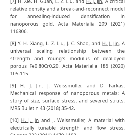
[7] H. Xie, H. Guan, L. Z. Liu, and
H. J. Jin
, A critical
relative density and a break-and-reconnect model
for annealing-induced densification in
nanoporous gold. Acta Materialia 209 (2021)
116806.
[8] Y. H. Xiang, L. Z. Liu, J. C. Shao, and
H. J. Jin
, A
universal scaling relationship between the
strength and Young's modulus of dealloyed
porous Fe0.80Cr0.20. Acta Materialia 186 (2020)
105-115.
[9]
H. J. Jin
, J. Weissmuller, and D. Farkas,
Mechanical response of nanoporous metals: A
story of size, surface stress, and severed struts.
MRS Bulletin 43 (2018) 35-42.
[10]
H. J. Jin
and J. Weissmuller, A material with
electrically tunable strength and flow stress,