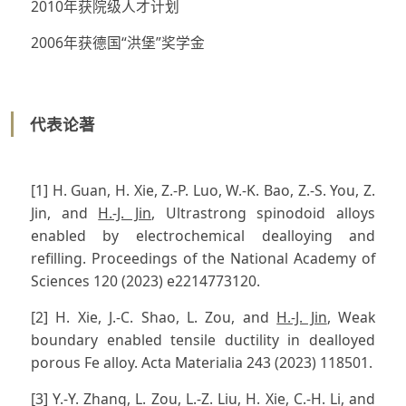
2010年获院级人才计划
2006年获德国“洪堡”奖学金
代表论著
[1] H. Guan, H. Xie, Z.-P. Luo, W.-K. Bao, Z.-S. You, Z.
Jin, and
H.-J. Jin
, Ultrastrong spinodoid alloys
enabled by electrochemical dealloying and
refilling. Proceedings of the National Academy of
Sciences 120 (2023) e2214773120.
[2] H. Xie, J.-C. Shao, L. Zou, and
H.-J. Jin
, Weak
boundary enabled tensile ductility in dealloyed
porous Fe alloy. Acta Materialia 243 (2023) 118501.
[3] Y.-Y. Zhang, L. Zou, L.-Z. Liu, H. Xie, C.-H. Li, and