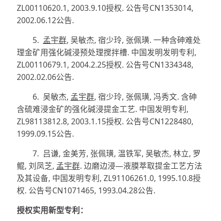
ZL00110620.1, 2003.9.10
授权
.
公告号
CN1353014,
2002.06.12
公告
.
5.
孟宇群
,
吴敏杰
,
宿少玲
,
张佩璜
.
一种含砷难处
理金矿用强化碱浸预处理搅拌槽
.
中国发明发明专利
,
ZL00110679.1, 2004.2.25
授权
.
公告号
CN1334348,
2002.02.06
公告
.
6.
吴敏杰
,
孟宇群
,
宿少玲
,
张佩璜
,
冯秀文
.
含砷
含硫难浸金矿的强化碱浸提金工艺
.
中国发明专利
,
ZL98113812.8, 2003.1.15
授权
.
公告号
CN1228480,
1999.09.15
公告
.
7.
吕谦
,
金美芳
,
张佩璜
,
温铁军
,
吴敏杰
,
林立
,
罗
鲲
,
刘凤芝
,
孟宇群
.
边磨边浸
—
液膜萃取提金工艺方法
及其设备
,
中国发明专利
, ZL91106261.0, 1995.10.8
授
权
.
公告号
CN1071465, 1993.04.28
公告
.
授权实用新型专利：