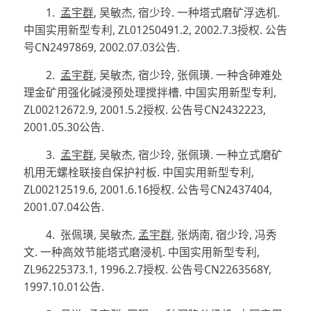
1.
孟宇群
,
吴敏杰
,
宿少玲
.
一种塔式磨矿浮选机
.
中国实用新型专利
, ZL01250491.2, 2002.7.3
授权
.
公告
号
CN2497869, 2002.07.03
公告
.
2.
孟宇群
,
吴敏杰
,
宿少玲
,
张佩璜
.
一种含砷难处
理金矿用强化碱浸预处理搅拌槽
.
中国实用新型专利
,
ZL00212672.9, 2001.5.2
授权
.
公告号
CN2432223,
2001.05.30
公告
.
3.
孟宇群
,
吴敏杰
,
宿少玲
,
张佩璜
.
一种立式磨矿
机用无螺栓联接自保护衬板
.
中国实用新型专利
,
ZL00212519.6, 2001.6.16
授权
.
公告号
CN2437404,
2001.07.04
公告
.
4.
张佩璜
,
吴敏杰
,
孟宇群
,
张炳南
,
宿少玲
,
冯秀
文
.
一种高效节能塔式磨浸机
.
中国实用新型专利
,
ZL96225373.1, 1996.2.7
授权
.
公告号
CN2263568Y,
1997.10.01
公告
.