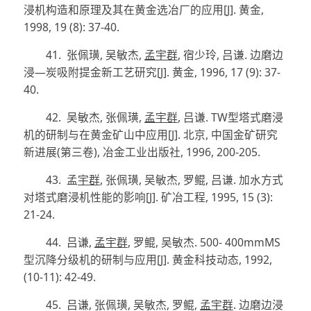
浸机构造和原理及其在黄金选冶厂的应用
[J]
.
黄金
,
1998, 19 (8): 37-40.
41.
张佩璜
,
吴敏杰
,
孟宇群
,
宿少玲
,
吕谦
.
边磨边
浸
—
炭吸附提金新工艺研究
[J]
.
黄金
, 1996, 17 (9): 37-
40.
42.
吴敏杰
,
张佩璜
,
孟宇群
,
吕谦
. TW
型塔式磨浸
机的研制与在黄金矿山中应用
[J]
.
北京
,
中国金矿研究
新进展
(
第三卷
)
,
冶金工业出版社
, 1996, 200-205.
43.
孟
宇群
,
张佩璜
,
吴敏杰
,
罗鲲
,
吕谦
.
加水方式
对塔式磨浸机性能的影响
[J]
.
矿冶工程
, 1995, 15 (3):
21-24.
44.
吕谦
,
孟宇群
,
罗鲲
,
吴敏杰
. 500-
400mmMS
型沉降分级机的研制与应用
[J]
.
黄金科技动态
, 1992,
(10-11): 42-49.
45.
吕谦
,
张佩璜
,
吴敏杰
,
罗鲲
,
孟宇群
.
边磨边浸