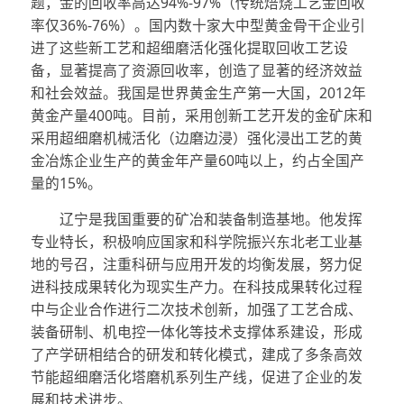
题，金的回收率高达
94%-97%
（传统焙烧工艺金回收
率仅
36%-76%
）。国内数十家大中型黄金骨干企业引
进了这些新工艺和超细磨活化强化提取回收工艺设
备，显著提高了资源回收率，创造了显著的经济效益
和社会效益。我国是世界黄金生产第一大国，
2012
年
黄金产量
400
吨。目前，采用创新工艺开发的金矿床和
采用超细磨机械活化（边磨边浸）强化浸出工艺的黄
金冶炼企业生产的黄金年产量
60
吨以上，约占全国产
量的
15%
。
辽宁是我国重要的矿冶和装备制造基地。他发挥
专业特长，积极响应国家和科学院振兴东北老工业基
地的号召，注重科研与应用开发的均衡发展，努力促
进科技成果转化为现实生产力。在科技成果转化过程
中与企业合作进行二次技术创新，加强了工艺合成、
装备研制、机电控一体化等技术支撑体系建设，形成
了产学研相结合的研发和转化模式，建成了多条高效
节能超细磨活化塔磨机系列生产线，促进了企业的发
展和技术进步。