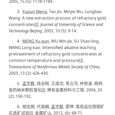
2005, 15 (5): 1178-1184.
3.
Yuqun Meng
, Tao Jin, Minjie Wu, Longbao
Wang. A new extraction process of refractory gold
concentrates
[J]
.
Journal of University of Science and
Technology Beijing
, 2003, 10 (5): 9-14.
4.
MENG Yu-qun
, WU Min-jie, SU Shao-ling,
WANG Long-bao. Intensified alkaline leaching
pretreatment of refractory gold concentrates at
common temperature and pressure
[J]
.
Transactions of Nonferrous Metals Society of China
,
2003, 13 (2): 426-430.
5.
孟宇群
,
线全刚
,
王成功
,
常占河
,
仲崇波
,
杨柯
.
金的纳米颗粒强化
[J]
.
稀有金属材料与工程
, 2004, 33
(2): 190-192.
6.
胡志刚
,
代淑娟
,
孟宇群
,
邵坤
.
某低品位铜钼矿
石选矿试验
[J]
.
金属矿山
,
2012
, (
6
): 68-
71
.