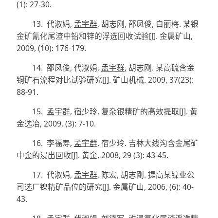
(1): 27-30.
13.
代淑娟
,
孟宇群
,
胡志刚
,
邵凤俊
,
白丽梅
.
某银
金矿氰化尾渣中铅和锌的浮选回收试验
[J].
金属矿山
,
2009, (10): 176-179.
14.
邵凤俊
,
代淑娟
,
孟宇群
,
胡志刚
.
某高硫含金
铜矿石流程对比试验研究
[J].
矿山机械
. 2009, 37(23):
88-91.
15.
孟宇群
,
宿少玲
.
复杂银精矿的髙效提取
[J].
黄
金选冶
, 2009, (3): 7-10.
16.
李福寿
,
孟宇群
,
宿少玲
.
吉林大线沟含金尾矿
中金的浸出回收
[J].
黄金
, 2008, 29 (3): 43-45.
17.
代淑娟
,
孟宇群
,
陈宏
,
胡志刚
.
提高某镍业公
司选厂镍精矿品位的研究
[J]
.
金属矿山
, 2006, (6): 40-
43.