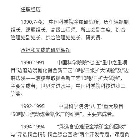
任职经历
1990.7-
今： 中国科学院金属研究所，历任课题副
组长、课题组长、高级工程师、所工会副主席、综合
管理处副处长、综合管理处处长、研究员。
承担和完成的研究课题
1990-1991
中国科学院院“七
.
五”重中之重项
目“边磨边浸氰化提金新工艺
10
吨
/
日级扩大试验”及“边
磨边浸——液膜萃取提金新工艺
10
吨
/
日扩大试验”，
主要完成者，世界先进水平，中国科学院科技进步三
等奖。
1992-1995
中国科学院院“八
.
五”重大项目
“
50
吨
/
日流动炼金氰化厂的研建”，主要完成者。
1994-1994
“浮选含铅难浸金精矿金的回收”
与“浮选铜金精矿铜金综合回收”两个开发专题，课题负