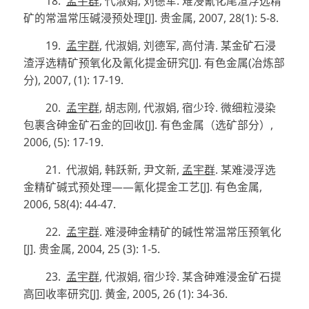
18.
孟宇群
,
代淑娟
,
刘德军
.
难浸氰化尾渣浮选精
矿的常温常压碱浸预处理
[J]
.
贵金属
, 2007, 28(1): 5-8.
19.
孟宇群
,
代淑娟
,
刘德军
,
高付清
.
某金矿石浸
渣浮选精矿预氧化及氰化提金研究
[J]
.
有色金属
(
冶炼部
分
)
, 2007, (1): 17-19.
20.
孟宇群
,
胡志刚
,
代淑娟
,
宿少玲
.
微细粒浸染
包裹含砷金矿石金的回收
[J]
.
有色金属（选矿部分）
,
2006, (5): 17-19.
21.
代淑娟
,
韩跃新
,
尹文新
,
孟宇群
.
某难浸浮选
金精矿碱式预处理——氰化提金工艺
[J]
.
有色金属
,
2006, 58(4): 44-47.
22.
孟宇群
.
难浸砷金精矿的碱性常温常压预氧化
[J]
.
贵金属
, 2004, 25 (3): 1-5.
23.
孟宇群
,
代淑娟
,
宿少玲
.
某含砷难浸金矿石提
高回收率研究
[J]
.
黄金
, 2005, 26 (1): 34-36.