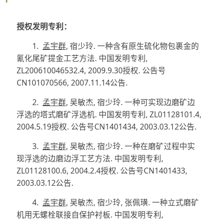
授权发明专利：
1.
孟宇群
,
宿少玲
.
一种含有原生硫化物包裹金的
氰化尾矿提金工艺方法
.
中国发明专利
,
ZL200610046532.4, 2009.9.30
授权
.
公告号
CN101070566, 2007.11.14
公告
.
2.
孟宇群
,
吴敏杰
,
宿少玲
.
一种可实现边磨矿边
浮选的塔式磨矿浮选机
.
中国发明专利
, ZL01128101.4,
2004.5.19
授权
.
公告号
CN1401434, 2003.03.12
公告
.
3.
孟宇群
,
吴敏杰
,
宿少玲
.
一种在磨矿过程中实
现浮选的边磨边浮工艺方法
.
中国发明专利
,
ZL01128100.6, 2004.2.4
授权
.
公告号
CN1401433,
2003.03.12
公告
.
4.
孟宇群
,
吴敏杰
,
宿少玲
,
张佩璜
.
一种立式磨矿
机用无螺栓联接自保护衬板
.
中国发明专利
,