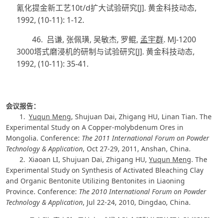
氰化提金新工艺
10t/d
扩大试验研究
[J]
.
黄金科技动态
,
1992, (10-11): 1-12.
46.
吕谦
,
张佩璜
,
吴敏杰
,
罗鲲
,
孟宇群
. MJ-1200
3000
塔式磨浸机的研制与试验研究
[J]
.
黄金科技动态
,
1992, (10-11): 35-41.
会议报告：
1.
Yuqun Meng
, Shujuan Dai, Zhigang HU, Linan Tian. The
Experimental Study on A Copper-molybdenum Ores in
Mongolia. Conference:
The 2011 International Forum on Powder
Technology & Application
, Oct 27-29, 2011, Anshan, China.
2.
Xiaoan LI, Shujuan Dai, Zhigang HU,
Yuqun Meng
. The
Experimental Study on Synthesis of Activated Bleaching Clay
and Organic Bentonite Utilizing Bentonites in Liaoning
Province. Conference:
The 2010 International Forum on Powder
Technology & Application
, Jul 22-24, 2010, Dingdao, China.