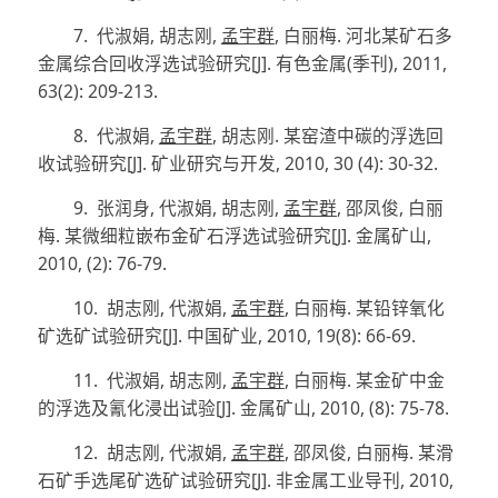
7.
代淑娟
,
胡志刚
,
孟宇群
,
白丽梅
.
河北某矿石多
金属综合回收浮选试验研究
[J].
有色金属
(
季刊
)
, 2011,
63(2): 209-213.
8.
代淑娟
,
孟宇群
,
胡志刚
.
某窑渣中碳的浮选回
收试验研究
[J].
矿业研究与开发
, 2010, 30 (4): 30-32.
9.
张润身
,
代淑娟
,
胡志刚
,
孟宇群
,
邵凤俊
,
白丽
梅
.
某微细粒嵌布金矿石浮选试验研究
[J]
.
金属矿山
,
2010
,
(2)
:
76
-
79
.
10.
胡志刚
,
代淑娟
,
孟宇群
,
白丽梅
.
某铅锌氧化
矿选矿试验研究
[J]
.
中国矿业
,
2010
,
19(8)
:
66
-
69
.
11.
代淑娟
,
胡志刚
,
孟宇群
,
白丽梅
.
某金矿中金
的浮选及氰化浸出试验
[J]
.
金属矿山
,
2010
, (
8
):
75
-
78
.
12.
胡志刚
,
代淑娟
,
孟宇群
,
邵凤俊
,
白丽梅
.
某滑
石矿手选尾矿选矿试验研究
[J].
非金属工业导刊
,
2010,