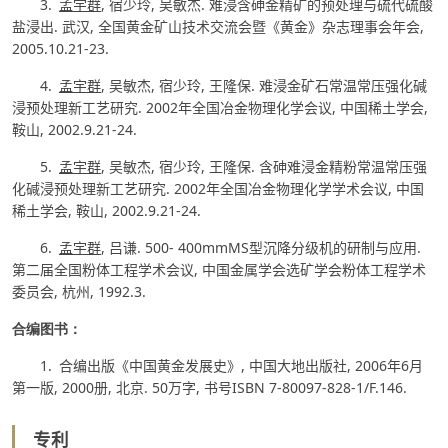
3.
孟宇群
,
宿少玲
,
吴敏杰
.
难浸含砷金精矿的预处理与硫代硫酸
盐浸出
.
武汉
,
全国黄金矿山技术交流会暨《黄金》杂志理事会年会
,
2005.10.21-23.
4.
孟宇群
,
吴敏杰
,
宿少玲
,
王隆保
.
难浸金矿石常温常压强化碱
浸预处理新工艺研究
. 2002
年全国冶金物理化学会议
,
中国稀土学会
,
鞍山
, 2002.9.21-24.
5.
孟宇群
,
吴敏杰
,
宿少玲
,
王隆保
.
含砷难浸金精粉常温常压强
化碱浸预处理新工艺研究
. 2002
年全国冶金物理化学学术会议
,
中国
稀土学会
,
鞍山
, 2002.9.21-24.
6.
孟宇群
,
吕谦
. 500-
400mmMS
型沉降分级机的研制与应用
.
第二届全国粉体工程学术会议
,
中国金属学会选矿学会粉体工程学术
委员会
,
杭州
, 1992.3.
合编图书：
1.
合编出版《中国黄金发展史》
,
中国大地出版社
, 2006
年
6
月
第一版
, 2000
册
,
北京
. 50
万字
,
书号
ISBN 7-80097-828-1/F.146.
专利