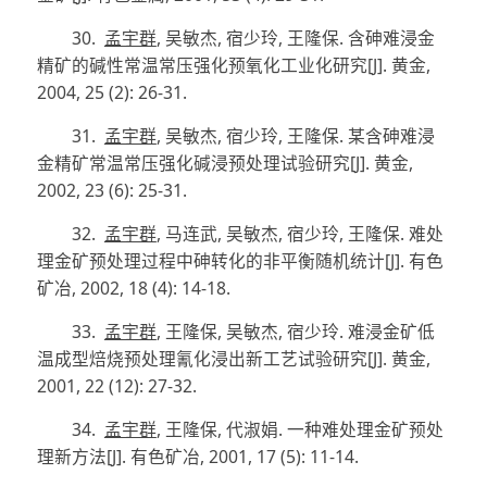
30.
孟宇群
,
吴敏杰
,
宿少玲
,
王隆保
.
含砷难浸金
精矿的碱性常温常压强化预氧化工业化研究
[J]
.
黄金
,
2004, 25 (2): 26-31.
31.
孟宇群
,
吴敏杰
,
宿少玲
,
王隆保
.
某含砷难浸
金精矿常温常压强化碱浸预处理试验研究
[J]
.
黄金
,
2002, 23 (6): 25-31.
32.
孟宇群
,
马连武
,
吴敏杰
,
宿少玲
,
王隆保
.
难处
理金矿预处理过程中砷转化的非平衡随机统计
[J]
.
有色
矿冶
, 2002, 18 (4): 14-18.
33.
孟宇群
,
王隆保
,
吴敏杰
,
宿少玲
.
难浸金矿低
温成型焙烧预处理氰化浸出新工艺试验研究
[J]
.
黄金
,
2001, 22 (12): 27-32.
34.
孟宇群
,
王隆保
,
代淑娟
.
一种难处理金矿预处
理新方法
[J]
.
有色矿冶
, 2001, 17 (5): 11-14.