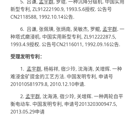
5.
吕谦
,
孟宇群
,
罗琨
.
一种沉降分级机
.
中国实用
新型专利
, ZL91222190.9, 1993.5.6
授权
.
公告号
CN2118588, 1992.10.14
公告
.
6.
吕谦
,
张佩璜
,
张炳南
,
吴敏杰
,
罗鲲
,
孟宇群
.
一
种塔式磨浸机
.
中国实用新型专利
, ZL91222287.5,
1993.4.9
授权
.
公告号
CN2116011, 1992.09.16
公告
.
受理发明专利：
1.
孟宇群
,
杨裕祥
,
宿少玲
,
沈海涛
,
关增辉
.
一种
难浸金矿提金的工艺方法
.
中国发明专利
,
申请号
201010581979.8, 2010.12.10
申请
.
2.
孟宇群
,
沈海涛
,
宿少玲
,
关增辉
.
一种两轮自平
衡电动车
.
中国发明专利
,
申请号
201320300947.5,
2013.05.29
申请