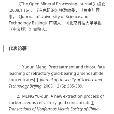
《The Open Mineral Processing Journal 》编委
(2008.1.15-)，《有色矿冶》特邀编委，《黄金》理
事，《Journal of University of Science and
Technology Beijing》审稿人，《北京科技大学学报
（中文版）》审稿人。
代表论著
1.
Yuqun Meng
. Pretreatment and thiosulfate
leaching of refractory gold-bearing arsenosulfide
concentrates
[J]
.
Journal of University of Science and
Technology Beijing
, 2005, 12 (5): 385-389.
2.
MENG Yu-qun
. A new extraction process of
carbonaceous
refractory gold concentrate
[J]
.
Transactions of Nonferrous Metals Society of China
,