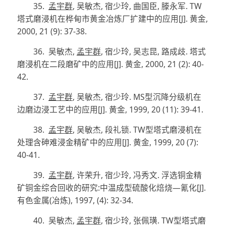
35.
孟宇群
,
吴敏杰
,
宿少玲
,
曲国臣
,
滕永军
. TW
塔式磨浸机在桦甸市黄金冶炼厂扩建中的应用
[J]
.
黄金
,
2000, 21 (9): 37-38.
36.
吴敏杰
,
孟宇群
,
宿少玲
,
吴志昆
,
路成歧
.
塔式
磨浸机在二段磨矿中的应用
[J]
.
黄金
, 2000, 21 (2): 40-
42.
37.
孟宇群
,
吴敏杰
,
宿少玲
. MS
型沉降分级机在
边磨边浸工艺中的应用
[J]
.
黄金
, 1999, 20 (11): 39-41.
38.
孟宇群
,
吴敏杰
,
段礼锁
. TW
型塔式磨浸机在
处理含砷难浸金精矿中的应用
[J]
.
黄金
, 1999, 20 (7):
40-41.
39.
孟宇群
,
许荣升
,
宿少玲
,
冯秀文
.
浮选铜金精
矿铜金综合回收的研究
:
中温成型硫酸化焙烧
—
氰化
[J]
.
有色金属
(
冶炼
)
, 1997, (4): 32-34.
40.
吴敏杰
,
孟宇群
,
宿少玲
,
张佩璜
. TW
型塔式磨