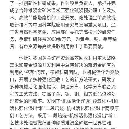
了一批创新性科研成果。作为项目负责人，承担并完
成了含砷难浸金矿常温常压强化碱浸预处理工艺及技
术、高效节能塔磨机的工业开发、难处理金矿高效提
取新技术等中国科学院应用研究与发展重大项目、辽
宁省自然科学基金、应用部门委托等高技术的研究任
务，争取科研经费
2000
余万元，为黄金、铜、钼等稀
贵、有色资源等高效提取利用做出了重要贡献。
他针对我国黄金矿产资源高效回收利用重大战略
需求和黄金资源开发利用中急待解决的难溶金矿有效
利用的
“
瓶颈
”
问题，带领科研团队，以机械活化为突破
口，开展了多种强化回收工艺的新方法研究，研发了
多种机械活化强化提取、物理分离、化学分离联合流
程等工艺方法，提高了金、银、铜、钼等低品位难处
理资源的回收率。发明了
“
机械活化浮选
+
预氧化
+
机械
活化强化浸出
”
和
“
二段焙烧
+
机械活化强化浸出
”
两项原
创工艺方法。采用
“
二段焙烧
+
机械活化强化浸出
”
新工
艺技术处理极微细含砷碳质难浸金矿这一世界性难