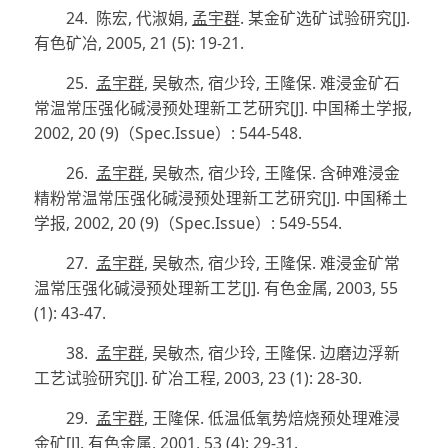
24.
陈宏
,
代淑娟
,
孟宇群
.
某金矿选矿试验研究
[J]
.
有色矿冶
, 2005, 21 (5): 19-21.
25.
孟宇群
,
吴敏杰
,
宿少玲
,
王隆保
.
难浸金矿石
常温常压强化碱浸预处理新工艺研究
[J]
.
中国稀土学报
,
2002, 20 (9)
（
Spec.Issue
）
: 544-548.
26.
孟宇群
,
吴敏杰
,
宿少玲
,
王隆保
.
含砷难浸金
精粉常温常压强化碱浸预处理新工艺研究
[J]
.
中国稀土
学报
, 2002, 20 (9)
（
Spec.Issue
）
: 549-554.
27.
孟宇群
,
吴敏杰
,
宿少玲
,
王隆保
.
难浸金矿常
温常压强化碱浸预处理新工艺
[J]
.
有色金属
, 2003, 55
(1): 43-47.
38.
孟宇群
,
吴敏杰
,
宿少玲
,
王隆保
.
边磨边浮新
工艺试验研究
[J]
.
矿冶工程
, 2003, 23 (1): 28-30.
29.
孟宇群
,
王隆保
.
低温低氧势焙烧预处理难浸
金矿
[J]
.
有色金属
, 2001, 53 (4): 29-31.