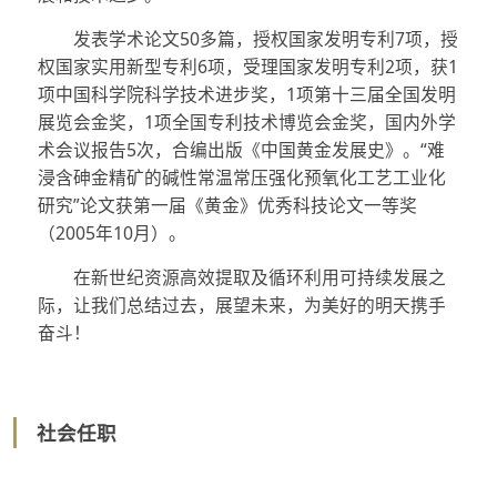
发表学术论文
50
多篇，授权国家发明专利
7
项，授
权国家实用新型专利
6
项，受理国家发明专利
2
项，获
1
项中国科学院科学技术进步奖，
1
项第十三届全国发明
展览会金奖，
1
项全国专利技术博览会金奖，国内外学
术会议报告
5
次，合编出版《中国黄金发展史》。
“
难
浸含砷金精矿的碱性常温常压强化预氧化工艺工业化
研究
”
论文获第一届《黄金》优秀科技论文一等奖
（
2005
年
10
月）。
在新世纪资源高效提取及循环利用可持续发展之
际，让我们总结过去，展望未来，为美好的明天携手
奋斗！
社会任职