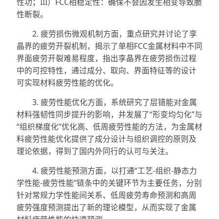
性功；III）FCC相稳定性：确保不会因发生相变导致脆
性断裂。
2. 疲劳损伤微观机制方面，重点研究并讨论了孪
晶界的疲劳开裂机制，揭示了单相FCC金属材料中不同
界面疲劳开裂难易程度，指出孪晶界在疲劳损伤过程
中的可控特性，通过成分、取向、界面特征等的设计
可实现材料疲劳性能的优化。
3. 疲劳性能优化方面，系统研究了层错能对金属
材料强韧性同步提升的影响，并发展了“形变均匀化”与
“组织梯度化”优化高、低周疲劳性能的方法，为金属材
料疲劳性能优化提供了成分设计与组织调控的原则及
理论依据，得到了国内外同行的认可与关注。
4. 疲劳性能预测方面，以打通“工艺-组织-静态力
学性能-疲劳性能”链条中的关键环节为主要任务，分别
针对常规力学性能间关系、低周疲劳寿命预测和高周
疲劳强度预测提出了新的理论模型，从而实现了金属