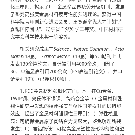
化三原则、揭示了FCC金属孪晶界疲劳开裂机制、发展
了系列高强度金属材料疲劳性能预测理论。获得中国
科学院青年创新促进会会员、王宽诚率先人才计划“卢
嘉锡国际团队”、辽宁省自然科学二等奖、中国材料研
究学会科学技术奖一等奖等。
相关研究成果在
Science、Nature Commun.、Acta
Mater.
(18篇)、
Scripta Mater.
（13篇）等SCI期刊上共
发表130余篇论文，累计被引用4000余次，H因子
36，单篇最高引用700余次（ESI高被引论文），并申
请专利19项（已授权10项）。
1. FCC金属材料强韧化方面，基于在Cu合金、
TWIP钢、奥氏体不锈钢、高熵合金等FCC金属材料强
韧性研究中发现的拉伸强度与塑性同步提升的层错能
效应，提出了金属材料强韧性三原则：I）弹性模量
高：可确保金属原子间结合力足够大，避免解理断裂
发生；II）层错能低：可提高金属塑性变形均匀性和塑