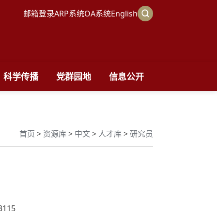
邮箱登录
ARP系统
OA系统
English
科学传播
党群园地
信息公开
首页
>
资源库
>
中文
>
人才库
>
研究员
3115