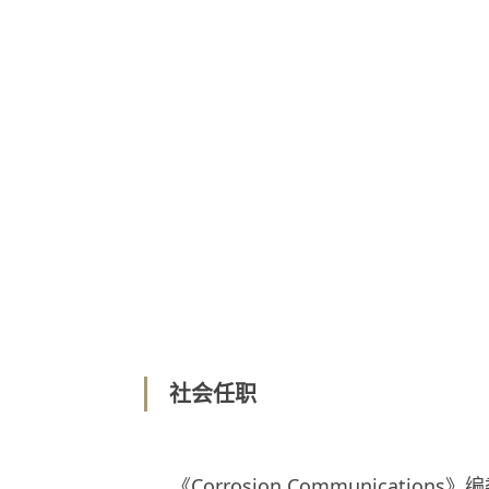
社会任职
《Corrosion Communications》