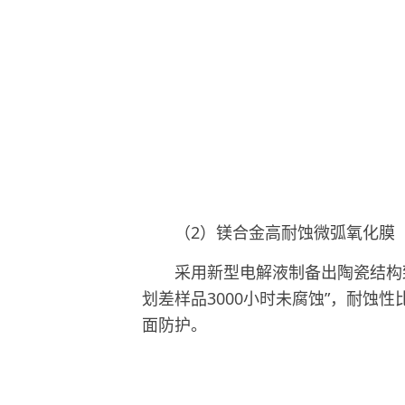
（2）镁合金高耐蚀微弧氧化膜
采用新型电解液制备出陶瓷结构致密
划差样品3000小时未腐蚀”，耐蚀
面防护。