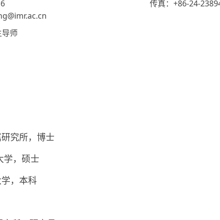
6
传真：+86-24-2389
@imr.ac.cn
生导师
院金属研究所，博士
工业大学，硕士
业大学，本科