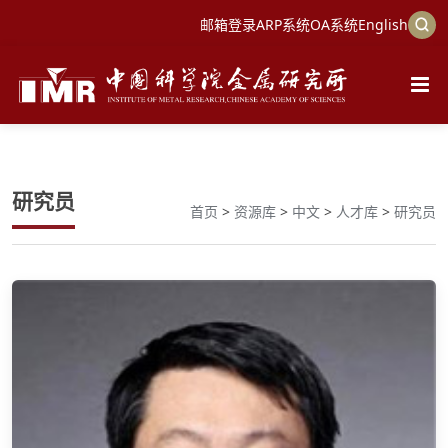
邮箱登录
ARP系统
OA系统
English
研究员
首页
>
资源库
>
中文
>
人才库
>
研究员