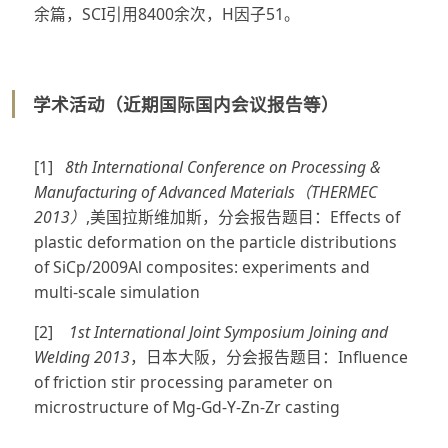
余篇，SCI引用8400余次，H因子51。
学术活动（近期国际国内会议报告等）
[1]
8th International Conference on Processing &
Manufacturing of Advanced Materials（THERMEC
2013）
,美国拉斯维加斯，分会报告题目：Effects of
plastic deformation on the particle distributions
of SiCp/2009Al composites: experiments and
multi-scale simulation
[2]
1st International Joint Symposium Joining and
Welding 2013
，日本大阪，分会报告题目：Influence
of friction stir processing parameter on
microstructure of Mg-Gd-Y-Zn-Zr casting