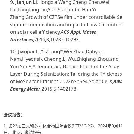
9.
Jianjun Li
,Hongxia Wang,Cheng Chen,Wei
Liu,Fangfang Liu,Yun Sun,Junbo Han,Yi
Zhang,Growth of CZTSe film under controllable Se
vapour composition and impact of low Cu content
on solar cell efficiency,
ACS Appl. Mater.
Interfaces
,2016,8,10283-10292.
10.
Jianjun Li
,Yi Zhang*,Wei Zhao,Dahyun
Nam,Hyeonsik Cheong,Li Wu,Zhiqiang Zhou,and
Yun Sun*,A Temporary Barrier Effect of the Alloy
Layer During Selenization: Tailoring the Thickness
of MoSe2 for Efficient Cu2ZnSnSe4 Solar Cells,
Adv.
Energy Mater
,2015,5,1402178.
会议报告：
1. 第22届三元和多元化合物国际会议(ICTMC-22)，2024年9月11
日，北京，邀请报告