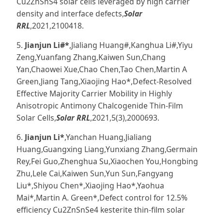
Cu2ZnSnS4 solar cells leveraged by high carrier
density and interface defects,
Solar
RRL
,2021,2100418.
5.
Jianjun Li#*
,Jialiang Huang#,Kanghua Li#,Yiyu
Zeng,Yuanfang Zhang,Kaiwen Sun,Chang
Yan,Chaowei Xue,Chao Chen,Tao Chen,Martin A
Green,Jiang Tang,Xiaojing Hao*,Defect‐Resolved
Effective Majority Carrier Mobility in Highly
Anisotropic Antimony Chalcogenide Thin‐Film
Solar Cells,
Solar RRL
,2021,5(3),2000693.
6.
Jianjun Li*
,Yanchan Huang,Jialiang
Huang,Guangxing Liang,Yunxiang Zhang,Germain
Rey,Fei Guo,Zhenghua Su,Xiaochen You,Hongbing
Zhu,Lele Cai,Kaiwen Sun,Yun Sun,Fangyang
Liu*,Shiyou Chen*,Xiaojing Hao*,Yaohua
Mai*,Martin A. Green*,Defect control for 12.5%
efficiency Cu2ZnSnSe4 kesterite thin-film solar