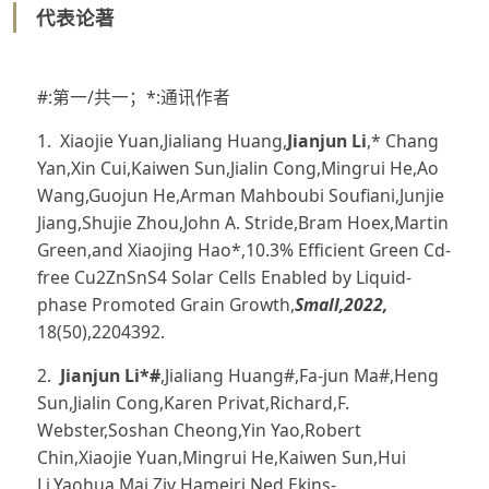
代表论著
#:第一/共一；*:通讯作者
1. Xiaojie Yuan,Jialiang Huang,
Jianjun Li
,* Chang
Yan,Xin Cui,Kaiwen Sun,Jialin Cong,Mingrui He,Ao
Wang,Guojun He,Arman Mahboubi Soufiani,Junjie
Jiang,Shujie Zhou,John A. Stride,Bram Hoex,Martin
Green,and Xiaojing Hao*,10.3% Efficient Green Cd-
free Cu2ZnSnS4 Solar Cells Enabled by Liquid-
phase Promoted Grain Growth,
Small,2022,
18(50),2204392.
2.
Jianjun Li*#
,Jialiang Huang#,Fa-jun Ma#,Heng
Sun,Jialin Cong,Karen Privat,Richard,F.
Webster,Soshan Cheong,Yin Yao,Robert
Chin,Xiaojie Yuan,Mingrui He,Kaiwen Sun,Hui
Li,Yaohua Mai,Ziv Hameiri,Ned Ekins-