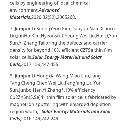
cells by engineering of local chemical
environment,
Advanced
Materials
,2020,32(52),2005268.
7.
Jianjun Li
,SeongYeon Kim,Dahyun Nam,Xiaoru
Liu,JunHo Kim,Hyeonsik Cheong,Wei Liu,Hui Li,Yun
Sun,Yi Zhang,Tailoring the defects and carrier
density for beyond 10% efficient CZTSe thin film
solar cells,
Solar Energy Materials and Solar
Cells
,2017,159,447-455.
8.
Jianjun Li
,Hongxia Wang,Miao Luo,Jiang
Tang,Cheng Chen,Wei Liu,Fangfang Liu,Yun
Sun,Junbo Han,Yi Zhang*,10% efficiency
Cu2ZnSn(S,Se)4 thin film solar cells fabricated by
magnetron sputtering with enlarged depletion
region width,
Solar Energy Materials and Solar
Cells
,2016,149,242-249.