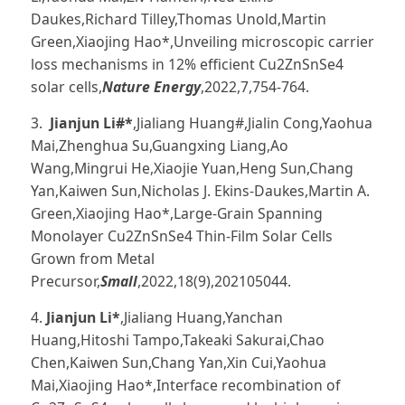
Daukes,Richard Tilley,Thomas Unold,Martin
Green,Xiaojing Hao*,Unveiling microscopic carrier
loss mechanisms in 12% efficient Cu2ZnSnSe4
solar cells,
Nature Energy
,2022,7,754-764.
3.
Jianjun Li#*
,Jialiang Huang#,Jialin Cong,Yaohua
Mai,Zhenghua Su,Guangxing Liang,Ao
Wang,Mingrui He,Xiaojie Yuan,Heng Sun,Chang
Yan,Kaiwen Sun,Nicholas J. Ekins-Daukes,Martin A.
Green,Xiaojing Hao*,Large-Grain Spanning
Monolayer Cu2ZnSnSe4 Thin-Film Solar Cells
Grown from Metal
Precursor,
Small
,2022,18(9),202105044.
4.
Jianjun Li*
,Jialiang Huang,Yanchan
Huang,Hitoshi Tampo,Takeaki Sakurai,Chao
Chen,Kaiwen Sun,Chang Yan,Xin Cui,Yaohua
Mai,Xiaojing Hao*,Interface recombination of