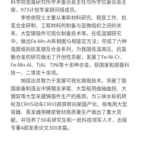
科学院金属研究所学术委员会主任与所学位委员会主
席，
973
计划专家顾问组成员。
李依依院士主要从事新材料研究、相变工作、抗
氢合金研制、工程材料的制备与显微组织之间的关
系、大型铸锻件可视化制备技术等。在低温钢研究
中，做出
Fe-Mn-Al
系相图与相鉴定方法；完成了六种
强度级别抗氢钢及合金系列，为我国低温高压、抗氢
脆合金的研究做出了开创性贡献；发展了
Fe-Ni-Cr
、
Fe-Mn-Al
、
TiAl
、
TiNi
等十余种合金。获国家和部委科
技一、二等奖十余项。
她提出并致力于发展可视化铸锻技术。突破了我
国装备制造业中铸钢支承辊、大型船用曲轴曲拐、大
钢锭等大型关键铸锻件生产的瓶颈，为三峡水轮机转
轮及
CRH5
动车
CRH3
高铁转向架国产化、核电用大型
容器、蒸发器用精密管材高质量生产做出了重大贡
献，并培养了
60
名研究生和一批科技领军人才，出版
专著
4
部发表论文
300
余篇。