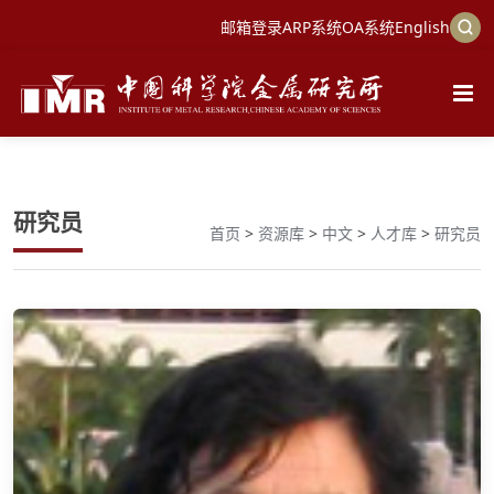
邮箱登录
ARP系统
OA系统
English
研究员
首页
>
资源库
>
中文
>
人才库
>
研究员