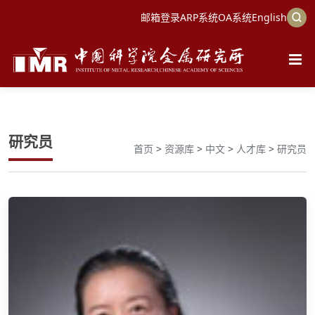
邮箱登录
ARP系统
OA系统
English
研究员
首页
>
资源库
>
中文
>
人才库
>
研究员