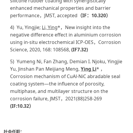
silicone rubber coating with synergistically
enhanced mechanical properties and barrier
performance，JMST, accepted
（IF：10.320）
4) Yu, Yingjie;
Li, Ying
*，New insight into the
negative difference effect in aluminium corrosion
using in-situ electrochemical ICP-OES，Corrosion
Science, 2020, 168: 108568,
(IF7.32)
5) Yumeng Ni, Fan Zhang, Demian I. Njoku, Yingjie
Yu, Jinshan Pan Meijiang Meng,
Ying Li
* ，
Corrosion mechanism of CuAl-NiC abradable seal
coating system—the influence of porosity,
multiphase, and multilayer structure on the
corrosion failure, JMST，2021(88)258-269
(IF:10.32）
社会任职：