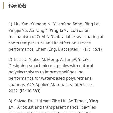
代表论著
1) Hui Yan, Yumeng Ni, Yuanfang Song, Bing Lei,
Yingjie Yu, Ao Tang *,
Ying Li
*，Corrosion
mechanism of CuAl-Ni/C abradable seal coating at
room temperature and its effect on service
performance, Chem. Eng. J, accepted ,
(IF：15.1)
2) B. Li, D. Njuko, M. Meng, A. Tang*,
Y. Li
*,
Designing smart microcapsules with natural
polyelectrolytes to improve self-healing
performance for water-based polyurethane
coatings, ACS Applied Materials & Interfaces,
2022,
(IF: 10.383)
3) Shiyao Du, Hui Yan, Zihe Liu, Ao Tang,*,
Ying
L
*，A robust and transparent nanosilica-filled