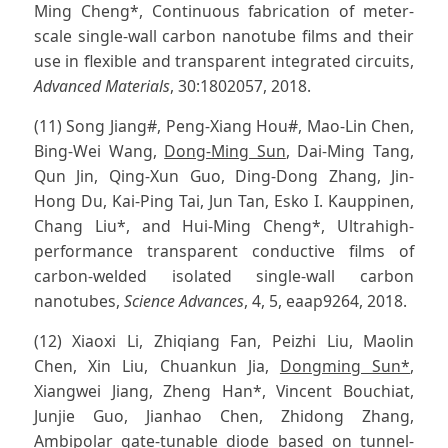
Ming Cheng*, Continuous fabrication of meter-
scale single-wall carbon nanotube films and their
use in flexible and transparent integrated circuits,
Advanced Materials
, 30:1802057, 2018.
(11) Song Jiang#, Peng-Xiang Hou#, Mao-Lin Chen,
Bing-Wei Wang,
Dong-Ming Sun
, Dai-Ming Tang,
Qun Jin, Qing-Xun Guo, Ding-Dong Zhang, Jin-
Hong Du, Kai-Ping Tai, Jun Tan, Esko I. Kauppinen,
Chang Liu*, and Hui-Ming Cheng*, Ultrahigh-
performance transparent conductive films of
carbon-welded isolated single-wall carbon
nanotubes,
Science Advances
, 4, 5, eaap9264, 2018.
(12) Xiaoxi Li, Zhiqiang Fan, Peizhi Liu, Maolin
Chen, Xin Liu, Chuankun Jia,
Dongming Sun*
,
Xiangwei Jiang, Zheng Han*, Vincent Bouchiat,
Junjie Guo, Jianhao Chen, Zhidong Zhang,
Ambipolar gate-tunable diode based on tunnel-