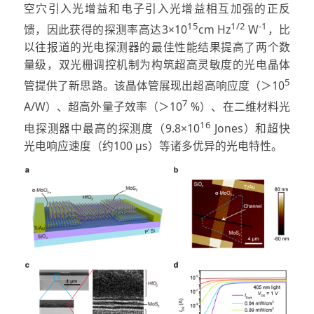
空穴引入光增益和电子引入光增益相互加强的正反
15
1/2
-1
馈，因此获得的探测率高达3×10
cm Hz
W
，比
以往报道的光电探测器的最佳性能结果提高了两个数
量级，双光栅调控机制为构筑超高灵敏度的光电晶体
5
管提供了新思路。该晶体管展现出超高响应度（＞10
7
A/W）、超高外量子效率（＞10
%）、在二维材料光
16
电探测器中最高的探测度（9.8×10
Jones）和超快
光电响应速度（约100 μs）等诸多优异的光电特性。