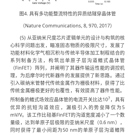
图4. 具有多功能整流特性的异质结隧穿晶体管
（Nature Communications, 8, 970, 2017）
(5) 从亚纳米尺度芯片逻辑单元的设计与构筑的核
心科学问题出发，瞄准固态物质的极限尺寸，发展了
功能材料化学气相沉积与传统半导体加工制程结合的
系列制备方法，构筑出单原子层沟道鳍式晶体管
（FinFET）阵列，并阐明了其器件输运性能的调控机
理，为后摩尔时代新器件的发展提供了新思路。通过
引入碳纳米管替代传统金属作为栅极材料，获得了比
传统金属栅极更好的包覆性，有效提高了器件性能。
7
所制备的鳍式场效应晶体管的电流开关比达10
，具有
优异的抗短沟道效应，漏极引入的势垒降仅为5
mV/V。该工作比硅基FinFET的沟道宽度减小了一个数
量级，达到单原子层极限的亚纳米尺度（0.6 nm），
同时获得了最小间距为50 nm的单原子层沟道鳍阵