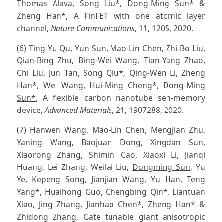
Thomas Alava, Song Liu*,
Dong-Ming Sun*
&
Zheng Han*, A FinFET with one atomic layer
channel,
Nature Communications
, 11, 1205, 2020.
(6) Ting-Yu Qu, Yun Sun, Mao-Lin Chen, Zhi-Bo Liu,
Qian-Bing Zhu, Bing-Wei Wang, Tian-Yang Zhao,
Chi Liu, Jun Tan, Song Qiu*, Qing-Wen Li, Zheng
Han*, Wei Wang, Hui-Ming Cheng*,
Dong-Ming
Sun*
, A flexible carbon nanotube sen-memory
device,
Advanced Materials
, 21, 1907288, 2020.
(7) Hanwen Wang, Mao-Lin Chen, Mengjian Zhu,
Yaning Wang, Baojuan Dong, Xingdan Sun,
Xiaorong Zhang, Shimin Cao, Xiaoxi Li, Jianqi
Huang, Lei Zhang, Weilai Liu,
Dongming Sun
, Yu
Ye, Kepeng Song, Jianjian Wang, Yu Han, Teng
Yang*, Huaihong Guo, Chengbing Qin*, Liantuan
Xiao, Jing Zhang, Jianhao Chen*, Zheng Han* &
Zhidong Zhang, Gate tunable giant anisotropic