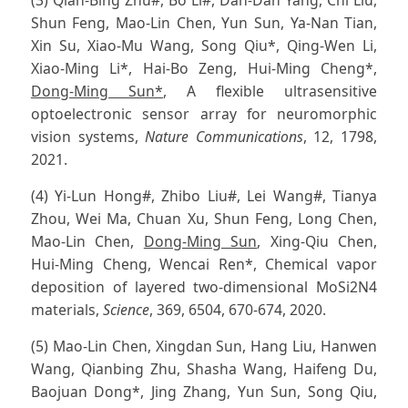
Shun Feng, Mao-Lin Chen, Yun Sun, Ya-Nan Tian,
Xin Su, Xiao-Mu Wang, Song Qiu*, Qing-Wen Li,
Xiao-Ming Li*, Hai-Bo Zeng, Hui-Ming Cheng*,
Dong-Ming Sun*
, A flexible ultrasensitive
optoelectronic sensor array for neuromorphic
vision systems,
Nature Communications
, 12, 1798,
2021.
(4) Yi-Lun Hong#, Zhibo Liu#, Lei Wang#, Tianya
Zhou, Wei Ma, Chuan Xu, Shun Feng, Long Chen,
Mao-Lin Chen,
Dong-Ming Sun
, Xing-Qiu Chen,
Hui-Ming Cheng, Wencai Ren*, Chemical vapor
deposition of layered two-dimensional MoSi2N4
materials,
Science
, 369, 6504, 670-674, 2020.
(5) Mao-Lin Chen, Xingdan Sun, Hang Liu, Hanwen
Wang, Qianbing Zhu, Shasha Wang, Haifeng Du,
Baojuan Dong*, Jing Zhang, Yun Sun, Song Qiu,