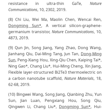
resistance in ultra-thin GaTe,
Nature
Communications
, 10, 2302, 2019.
(8) Chi Liu, Wei Ma, Maolin Chen, Wencai Ren,
Dongming Sun*
, A vertical silicon-graphene-
germanium transistor,
Nature Communications
, 10,
4873, 2019.
(9) Qun Jin, Song Jiang, Yang Zhao, Dong Wang,
Jianhang Qiu, Dai-Ming Tang, Jun Tan,
Dong-Ming
Sun
, Peng-Xiang Hou, Xing-Qiu Chen, Kaiping Tai*,
Ning Gao*, Chang Liu*, Hui-Ming Cheng, Xin Jiang,
Flexible layer-structured Bi2Te3 thermoelectric on
a carbon nanotube scaffold,
Nature Materials
, 18,
62-68, 2019.
(10) Bingwei Wang, Song Jiang, Qianbing Zhu, Yun
Sun, Jian Luan, Pengxiang Hou, Song Qiu,
Qingwen Li, Chang Liu*,
Dongming Sun*
, Hui-