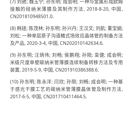
(7) 刘驰; 魏玉宁; 孙东明; 成会明; 一种与金属形成欧姆
接触的硅纳米薄膜及其制作方法, 2018-8-20, 中国,
CN201810948501.0.
(8) 韩拯; 陈茂林; 孙东明; 孙兴丹; 王汉文; 刘航; 董宝娟;
刘松; 一种单层原子沟道鳍式场效应晶体管的制备方法
及产品, 2020-3-4, 中国, CN202010142634.6.
(9) 孙东明; 汪炳伟; 刘畅; 侯鹏翔; 孙陨; 栾健; 成会明;
米级尺度单壁碳纳米管薄膜连续制备转移方法及专用
装置, 2019-5-9, 中国, CN201910386388.6.
(10) 孙东明; 陈永洋; 闫欣; 孙陨; 刘畅; 成会明; 一种基
于感光干膜工艺的碳纳米管薄膜晶体管及制作方法,
2017-6-5, 中国, CN201710411464.5.