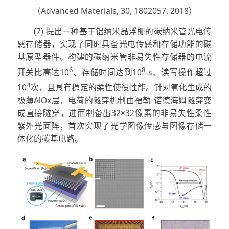
（Advanced Materials, 30, 1802057, 2018）
(7) 提出一种基于铝纳米晶浮栅的碳纳米管光电传
感存储器，实现了同时具备光电传感和存储功能的碳
基原型器件。构建的碳纳米管非易失性存储器的电流
6
8
开关比高达10
、存储时间达到10
s、读写操作超过
4
10
次，且具有稳定的柔性使役性能。针对氧化生成的
极薄AlOx层，电荷的隧穿机制由福勒-诺德海姆隧穿变
成直接隧穿，进而制备出32×32像素的非易失性柔性
紫外光面阵，首次实现了光学图像传感与图像存储一
体化的碳基电路。