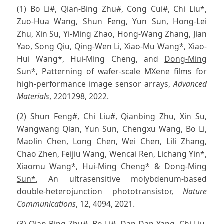
(1) Bo Li#, Qian-Bing Zhu#, Cong Cui#, Chi Liu*,
Zuo-Hua Wang, Shun Feng, Yun Sun, Hong-Lei
Zhu, Xin Su, Yi-Ming Zhao, Hong-Wang Zhang, Jian
Yao, Song Qiu, Qing-Wen Li, Xiao-Mu Wang*, Xiao-
Hui Wang*, Hui-Ming Cheng, and
Dong-Ming
Sun*
, Patterning of wafer-scale MXene films for
high-performance image sensor arrays,
Advanced
Materials
, 2201298, 2022.
(2) Shun Feng#, Chi Liu#, Qianbing Zhu, Xin Su,
Wangwang Qian, Yun Sun, Chengxu Wang, Bo Li,
Maolin Chen, Long Chen, Wei Chen, Lili Zhang,
Chao Zhen, Feijiu Wang, Wencai Ren, Lichang Yin*,
Xiaomu Wang*, Hui-Ming Cheng* &
Dong-Ming
Sun*
, An ultrasensitive molybdenum-based
double-heterojunction phototransistor,
Nature
Communications
, 12, 4094, 2021.
(3) Qian-Bing Zhu#, Bo Li#, Dan-Dan Yang, Chi Liu,