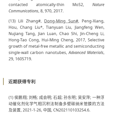
contacted atomically-thin MoS2,
Nature
Communications
, 8, 970, 2017.
(13) Lili Zhang#,
Dong-Ming Sun#
, Peng-Xiang,
Hou, Chang Liu*, Tianyuan Liu, Jiangfeng Wen,
Nujiang Tang, Jian Luan, Chao Shi, Jin-Cheng Li,
Hong-Tao Cong, Hui-Ming Cheng, 2017, Selective
growth of metal-free metallic and semiconducting
single-wall carbon nanotubes,
Advanced Materials
,
29, 1605719.
近期获得专利
(1) 侯鹏翔; 刘畅; 成会明; 石超; 孙东明; 吴安萍; 一种浮
动催化剂化学气相沉积法制备多壁碳纳米管膜的方法
及装置, 2021-1-26, 中国, CN202110103254.6.