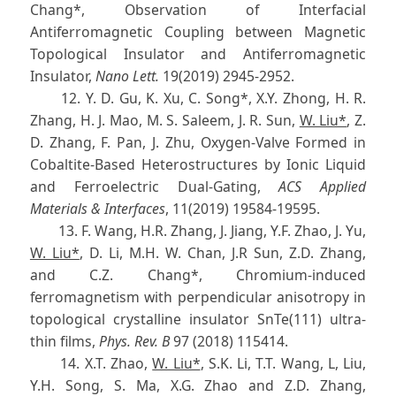
Chang*, Observation of Interfacial
Antiferromagnetic Coupling between Magnetic
Topological Insulator and Antiferromagnetic
Insulator,
Nano Lett.
19(2019) 2945-2952.
12. Y. D. Gu, K. Xu, C. Song*, X.Y. Zhong, H. R.
Zhang, H. J. Mao, M. S. Saleem, J. R. Sun,
W. Liu*
, Z.
D. Zhang, F. Pan, J. Zhu, Oxygen-Valve Formed in
Cobaltite-Based Heterostructures by Ionic Liquid
and Ferroelectric Dual-Gating,
ACS Applied
Materials & Interfaces
, 11(2019) 19584-19595.
13. F. Wang, H.R. Zhang, J. Jiang, Y.F. Zhao, J. Yu,
W. Liu*
, D. Li, M.H. W. Chan, J.R Sun, Z.D. Zhang,
and C.Z. Chang*, Chromium-induced
ferromagnetism with perpendicular anisotropy in
topological crystalline insulator SnTe(111) ultra-
thin films,
Phys. Rev. B
97 (2018) 115414.
14. X.T. Zhao,
W. Liu*
, S.K. Li, T.T. Wang, L, Liu,
Y.H. Song, S. Ma, X.G. Zhao and Z.D. Zhang,