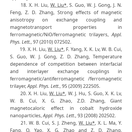
18. X. H. Liu,
W. Liu*,
S. Guo, W. J. Gong, J. N.
Feng, Z. D. Zhang, Strong effects of magnetic
anisotropy on exchange coupling and
magnetotransport properties in
ferromagnetic/NiO/ferromagnetic trilayers,
Appl.
Phys. Lett.
, 97 (2010) 072502.
19. X. H. Liu,
W. Liu*
, F. Yang, X. K. Lv, W. B. Cui,
S. Guo, W. J. Gong, Z. D. Zhang, Temperature
dependence of competition between interfacial
and interlayer exchange couplings in
ferromagnetic/antiferromagnetic /ferromagnetic
trilayer,
Appl. Phys. Lett.
, 95 (2009) 222505.
20. X. H. Liu,
W. Liu*
, W. J. Hu, S. Guo, X. K. Lv,
W. B. Cui, X. G. Zhao, Z.D. Zhang, Giant
magnetocaloric effect in cobalt hydroxide
nanoparticles,
Appl. Phys. Lett
., 93 (2008) 202502.
21. W. B. Cui, S. J. Zheng,
W. Liu*
, X. L. Ma, Y.
Fang, Q. Yao, X. G. Zhao and Z. D. Zhang,