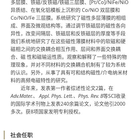
多层膜、铁磁/反铁磁/铁磁三层膜、[Pt/Co]/NiFe/NiO
异质结、在氧化铝模板上沉积的 Co/NiO 双层膜和
Co/NiO/Fe 三层膜。系统研究了磁性多层薄膜的相组
成、界面及微观结构等。通过调节铁磁层的磁性各向
异性，改变间隔层、铁磁层和反铁磁层的厚度等手段
我们系统地研究了在这些磁性薄膜材料中的软磁和硬
磁相之间的交换耦合相互作用、层间和界面交换耦
合、磁 性和磁输运性质。观察和解释了一些特殊的物
理现象，并对不同材料的交换耦合机制有了较为系统
的认识。另外，从事了具有可和结构磁性/介电纳米材
料的高频电磁特性的研究。
近年来，发表第一作者综述性论文2篇，在
Adv.Mater.、 Appl. Phys. Lett.、Phys. Rev. B
等SCI收录
的国际学术刊物上发表240余篇论文，论文他引2000
多次。获8项国家发明专利授权。
社会任职