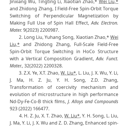
Jinxiang Wu, Tingting Li, Xiaotian Zhao,*
Wei Liu,*
and Zhidong Zhang, I Field-Free Spin-Orbit Torque
Switching of Perpendicular Magnetization by
Making Full Use of Spin Hall Effect,
Adv. Electron.
Mater.
9(2023) 2200987.
2. Long Liu, Yuhang Song, Xiaotian Zhao,*
Wei
Liu,*
and Zhidong Zhang, Full-Scale Field-Free
Spin-Orbit Torque Switching in HoCo Structure
with a Vertical Composition Gradient,
Adv. Funct.
Mater.
, 32(2022) 2200328.
3. Z.X. Ye, X.T. Zhao,
W. Liu*
, L. Liu, J. X. Wu, Y. Li,
J. Ma, H. Z. Ju, Y. H. Song, Z.D. Zhang,
Transformation of coercivity mechanism and
evolution of microstructure in high performance
Nd-Dy-Fe-Co-B thick films,
J. Alloys and Compounds
923 (2022) 166477.
4. H. Z. Ju, X. T. Zhao,
W. Liu*
, Y. H. Song, L. Liu,
J. Ma, Y. Li, J. X. Wu and Z. D. Zhang, Enhanced spin-