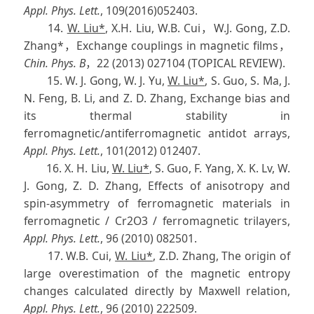
Appl. Phys. Lett.
, 109(2016)052403.
14.
W. Liu*
, X.H. Liu, W.B. Cui，W.J. Gong, Z.D.
Zhang*，Exchange couplings in magnetic films，
Chin. Phys. B
，22 (2013) 027104 (TOPICAL REVIEW).
15. W. J. Gong, W. J. Yu,
W. Liu*
, S. Guo, S. Ma, J.
N. Feng, B. Li, and Z. D. Zhang, Exchange bias and
its thermal stability in
ferromagnetic/antiferromagnetic antidot arrays,
Appl. Phys. Lett.
, 101(2012) 012407.
16. X. H. Liu,
W. Liu*
, S. Guo, F. Yang, X. K. Lv, W.
J. Gong, Z. D. Zhang, Effects of anisotropy and
spin-asymmetry of ferromagnetic materials in
ferromagnetic / Cr2O3 / ferromagnetic trilayers,
Appl. Phys. Lett.
, 96 (2010) 082501.
17. W.B. Cui,
W. Liu*
, Z.D. Zhang, The origin of
large overestimation of the magnetic entropy
changes calculated directly by Maxwell relation,
Appl. Phys. Lett.
, 96 (2010) 222509.