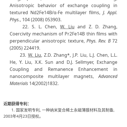
Anisotropic behavior of exchange coupling in
textured Nd2Fe14B/α-Fe multilayer films,
J. Appl.
Phys.
, 104 (2008) 053903.
22. S. L. Chen,
W. Liu
and Z. D. Zhang,
Coercivity mechanism of Pr2Fe14B thin films with
perpendicular anisotropic texture,
Phys. Rev. B
72
(2005) 224419.
23.
W. Liu
, Z.D. Zhang*, J.P. Liu, L.J. Chen, L.L.
He, Y. Liu, X.K. Sun and D.J. Sellmyer, Exchange
Coupling and Remanence Enhancement in
nanocomposite multilayer magnets,
Advanced
Materials
14(2002)1832.
近期获得专利：
1.
国家发明专利
,
一种纳米复合稀土永磁薄膜材料及其制备
,
2003
年
4
月
23
日授权。