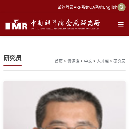
邮箱登录
ARP系统
OA系统
English
研究员
首页
>
资源库
>
中文
>
人才库
>
研究员