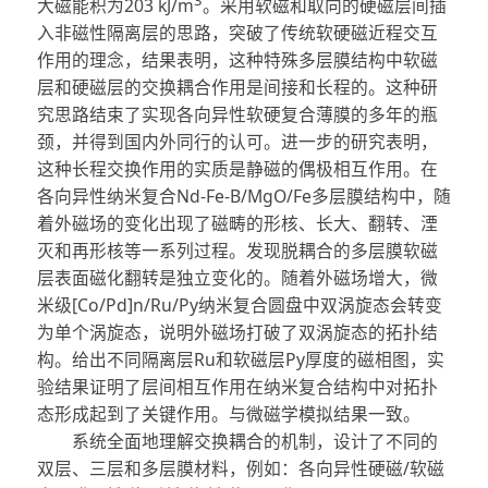
大磁能积为203 kJ/m
。采用软磁和取向的硬磁层间插
入非磁性隔离层的思路，突破了传统软硬磁近程交互
作用的理念，结果表明，这种特殊多层膜结构中软磁
层和硬磁层的交换耦合作用是间接和长程的。这种研
究思路结束了实现各向异性软硬复合薄膜的多年的瓶
颈，并得到国内外同行的认可。进一步的研究表明，
这种长程交换作用的实质是静磁的偶极相互作用。在
各向异性纳米复合Nd-Fe-B/MgO/Fe多层膜结构中，随
着外磁场的变化出现了磁畴的形核、长大、翻转、湮
灭和再形核等一系列过程。发现脱耦合的多层膜软磁
层表面磁化翻转是独立变化的。随着外磁场增大，微
米级[Co/Pd]n/Ru/Py纳米复合圆盘中双涡旋态会转变
为单个涡旋态，说明外磁场打破了双涡旋态的拓扑结
构。给出不同隔离层Ru和软磁层Py厚度的磁相图，实
验结果证明了层间相互作用在纳米复合结构中对拓扑
态形成起到了关键作用。与微磁学模拟结果一致。
系统全面地理解交换耦合的机制，设计了不同的
双层、三层和多层膜材料，例如：各向异性硬磁/软磁