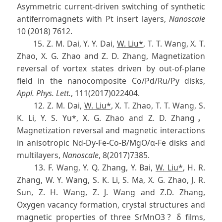
Asymmetric current-driven switching of synthetic
antiferromagnets with Pt insert layers,
Nanoscale
10 (2018) 7612.
15. Z. M. Dai, Y. Y. Dai,
W. Liu*
, T. T. Wang, X. T.
Zhao, X. G. Zhao and Z. D. Zhang, Magnetization
reversal of vortex states driven by out-of-plane
field in the nanocomposite Co/Pd/Ru/Py disks,
Appl. Phys. Lett.
, 111(2017)022404.
12. Z. M. Dai,
W. Liu*
, X. T. Zhao, T. T. Wang, S.
K. Li, Y. S. Yu*, X. G. Zhao and Z. D. Zhang，
Magnetization reversal and magnetic interactions
in anisotropic Nd-Dy-Fe-Co-B/MgO/α-Fe disks and
multilayers,
Nanoscale
, 8(2017)7385.
13. F. Wang, Y. Q. Zhang, Y. Bai,
W. Liu*
, H. R.
Zhang, W. Y. Wang, S. K. Li, S. Ma, X. G. Zhao, J. R.
Sun, Z. H. Wang, Z. J. Wang and Z.D. Zhang,
Oxygen vacancy formation, crystal structures and
magnetic properties of three SrMnO3？δ films,