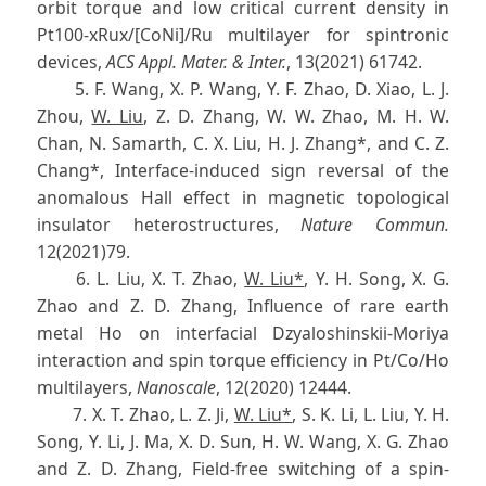
orbit torque and low critical current density in
Pt100-xRux/[CoNi]/Ru multilayer for spintronic
devices,
ACS Appl. Mater. & Inter.
, 13(2021) 61742.
5. F. Wang, X. P. Wang, Y. F. Zhao, D. Xiao, L. J.
Zhou,
W. Liu
, Z. D. Zhang, W. W. Zhao, M. H. W.
Chan, N. Samarth, C. X. Liu, H. J. Zhang*, and C. Z.
Chang*, Interface-induced sign reversal of the
anomalous Hall effect in magnetic topological
insulator heterostructures,
Nature Commun.
12(2021)79.
6. L. Liu, X. T. Zhao,
W. Liu*
, Y. H. Song, X. G.
Zhao and Z. D. Zhang, Influence of rare earth
metal Ho on interfacial Dzyaloshinskii-Moriya
interaction and spin torque efficiency in Pt/Co/Ho
multilayers,
Nanoscale
, 12(2020) 12444.
7. X. T. Zhao, L. Z. Ji,
W. Liu*
, S. K. Li, L. Liu, Y. H.
Song, Y. Li, J. Ma, X. D. Sun, H. W. Wang, X. G. Zhao
and Z. D. Zhang, Field-free switching of a spin-