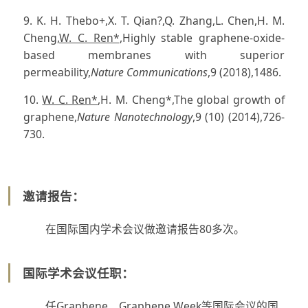
9. K. H. Thebo+,X. T. Qian?,Q. Zhang,L. Chen,H. M.
Cheng,
W. C. Ren*
,Highly stable graphene-oxide-
based membranes with superior
permeability,
Nature Communications
,9 (2018),1486.
10.
W. C. Ren*
,H. M. Cheng*,The global growth of
graphene,
Nature Nanotechnology
,9 (10) (2014),726-
730.
邀请报告：
在国际国内学术会议做邀请报告80多次。
国际学术会议任职：
任Graphene、Graphene Week等国际会议的国