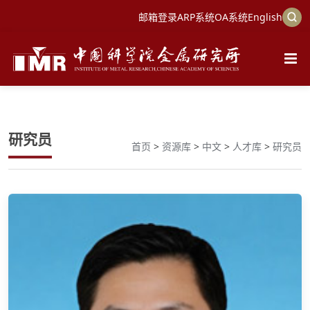
邮箱登录
ARP系统
OA系统
English
研究员
首页
>
资源库
>
中文
>
人才库
>
研究员