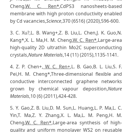
Cheng,
W. C. Ren*
,CdPS3 nanosheets-based
membrane with high proton conductivity enabled
by Cd vacancies,
Science
,370 (6516) (2020),596-600.
3. C. Xu?,L. B. Wang+,Z. B. Liu,L. Chen,J. K. Guo,N.
Kang*,X. L. Ma,H. M. Cheng,
W. C. Ren*
,Large-area
high-quality 2D ultrathin Mo2C superconducting
crystals,
Nature Materials
,14 (11) (2015),1135-1141.
4. Z. P. Chen+,
W. C. Ren+
,L. B. Gao,B. L. Liu,S. F.
Pei,H. M. Cheng*,Three-dimensional flexible and
conductive interconnected graphene networks
grown by chemical vapour deposition,
Nature
Materials
,10 (6) (2011),424-428.
5. Y. Gao,Z. B. Liu,D. M. Sun,L. Huang,L. P. Ma,L. C.
Yin,T. Ma,Z. Y. Zhang,X. L. Ma,L. M. Peng,H. M.
Cheng,
W. C. Ren*
,Large-area synthesis of high-
quality and uniform monolayer WS2 on reusable