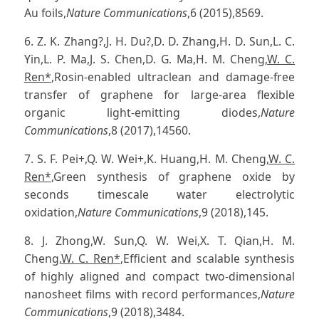
Au foils,
Nature Communications
,6 (2015),8569.
6. Z. K. Zhang?,J. H. Du?,D. D. Zhang,H. D. Sun,L. C.
Yin,L. P. Ma,J. S. Chen,D. G. Ma,H. M. Cheng,
W. C.
Ren*
,Rosin-enabled ultraclean and damage-free
transfer of graphene for large-area flexible
organic light-emitting diodes,
Nature
Communications
,8 (2017),14560.
7. S. F. Pei+,Q. W. Wei+,K. Huang,H. M. Cheng,
W. C.
Ren*
,Green synthesis of graphene oxide by
seconds timescale water electrolytic
oxidation,
Nature Communications
,9 (2018),145.
8. J. Zhong,W. Sun,Q. W. Wei,X. T. Qian,H. M.
Cheng,
W. C. Ren*
,Efficient and scalable synthesis
of highly aligned and compact two-dimensional
nanosheet films with record performances,
Nature
Communications
,9 (2018),3484.