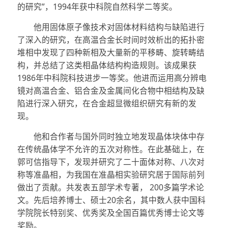
的研究”，1994年获中科院自然科学二等奖。
他用固体原子像技术对固体材料结构与缺陷进行
了深入的研究，在高温合金长时间时效析出的拓扑密
堆相中发现了四种新相及大量新的平移畴、旋转畴结
构，并总结了这类相晶体结构构造规则。该成果获
1986年中科院科技进步一等奖。他进而运用高分辨电
镜对高温合金、铝合金及金属间化合物中相结构及缺
陷进行深入研究，在合金超显微组织研究有新的发
现。
他和合作者与国外同时独立地发现晶体块体中存
在传统晶体学不允许的五次对称性。在此基础上，在
郭可信指导下，发现并研究了二十面体对称、八次对
称等准晶相，为我国在准晶相实验研究居于国际前列
做出了贡献。共发表五部学术专著， 200多篇学术论
文。先后培养博士、硕士20余名，其中数人获中国科
学院院长特别奖、优秀奖及全国百篇优秀博士论文等
奖励。