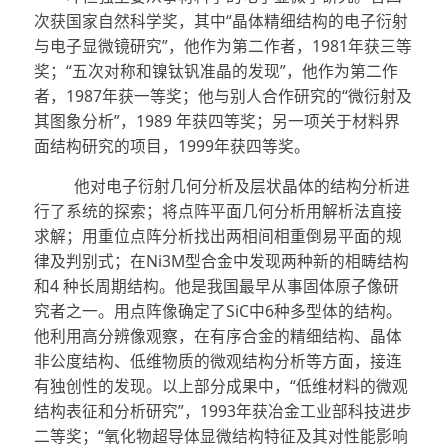
次获国家自然科学奖，其中“晶体精细结构的电子衍射
与电子显微镜研究”，他作为第二作者，1981年获三等
奖；“五次对称和镍钛钒准晶的发现”，他作为第二作
者，1987年获一等奖；他与别人合作研究的“微衍射及
其图象分析”，1989 年获四等奖；另一项关于材料界
面结构研究的项目，1999年获四等奖。
他对电子衍射几何分析及层状晶体的结构分析进
行了系统的探索；将点阵平面几何分析用解析法直接
求解；用重位点阵分析找出两相间相重倒易平面的规
律及判别式；在Ni3M型合金中发现两种新的相畴结构
和4 种长周期结构。他是我国最早从事固体原子像研
究者之一。用点阵像确定了SiC中6种多型体的结构。
他利用高分辨像观察，在有序合金的精细结构、晶体
非公度结构、低维物质的微观结构分析等方面，接连
有独创性的发现。以上部分成果中，“低维材料的微观
结构表征和分析研究”，1993年获冶金工业部科技进步
二等奖；“氧化物超导体显微结构特征及其对性能影响