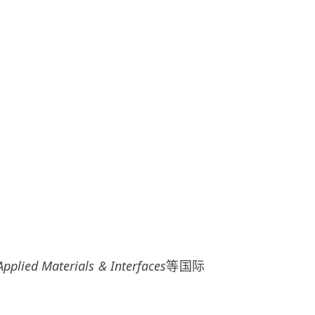
 Applied Materials & Interfaces
等国际