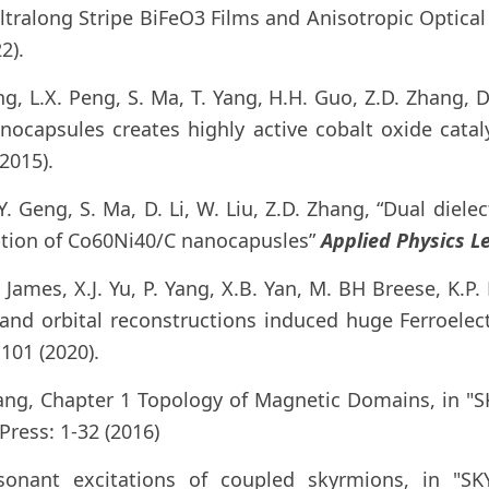
Ultralong Stripe BiFeO3 Films and Anisotropic Optical
2).
ng, L.X. Peng, S. Ma, T. Yang, H.H. Guo, Z.D. Zhang, D.
nocapsules creates highly active cobalt oxide cata
(2015).
D.Y. Geng, S. Ma, D. Li, W. Liu, Z.D. Zhang, “Dual die
tion of Co60Ni40/C nanocapusles”
Applied Physics Le
. James, X.J. Yu, P. Yang, X.B. Yan, M. BH Breese, K.P.
nd orbital reconstructions induced huge Ferroelect
101 (2020).
ang, Chapter 1 Topology of Magnetic Domains, in "
Press: 1-32 (2016)
sonant excitations of coupled skyrmions, in "SK