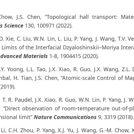
Chow, J.S. Chen, “Topological hall transport: Mat
s Science
130, 100971 (2022).
Q.D. Xie, C. Liu, W.N. Lin, L. Liu, P. Yang, J. Wang, T.V
 Limits of the Interfacial Dzyaloshinskii–Moriya Inte
dvanced Materials
1-8, 1904415 (2020).
.Y. Yoong, L.L. Tao, J.X. Xiao, R. Guo, J.X. Wang, Z.L. D
mbal, H. Tian, J.S. Chen, “Atomic-scale Control of M
(2019).
, T. R. Paudel, J.X. Xiao, R. Guo, W.N. Lin, P. Yang, J
, “Direct observation of room-temperature out-of-pl
nsional limit”
Nature Communications
9, 3319 (2018).
. Li, C.H. Zhou, P. Yang, X.J. Yu, J. Wang, G.-M. Chow, 