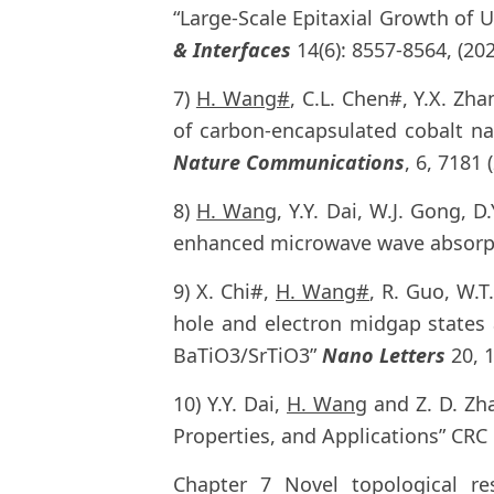
“Large-Scale Epitaxial Growth of 
& Interfaces
14(6): 8557-8564, (202
7)
H. Wang#
, C.L. Chen#, Y.X. Zha
of carbon-encapsulated cobalt na
Nature Communications
, 6, 7181 
8)
H. Wang
, Y.Y. Dai, W.J. Gong, 
enhanced microwave wave absorp
9) X. Chi#,
H. Wang#
, R. Guo, W.T
hole and electron midgap states a
BaTiO3/SrTiO3”
Nano Letters
20, 1
10) Y.Y. Dai,
H. Wang
and Z. D. Zh
Properties, and Applications” CRC 
Chapter 7 Novel topological re