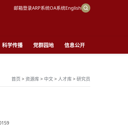
邮箱登录
ARP系统
OA系统
English
科学传播
党群园地
信息公开
首页
>
资源库
>
中文
>
人才库
>
研究员
0159