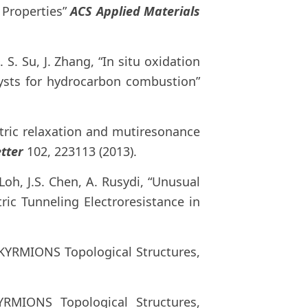
 Properties”
ACS Applied Materials
 S. Su, J. Zhang, “In situ oxidation
lysts for hydrocarbon combustion”
lectric relaxation and mutiresonance
tter
102, 223113 (2013).
 Loh, J.S. Chen, A. Rusydi, “Unusual
ric Tunneling Electroresistance in
SKYRMIONS Topological Structures,
YRMIONS Topological Structures,