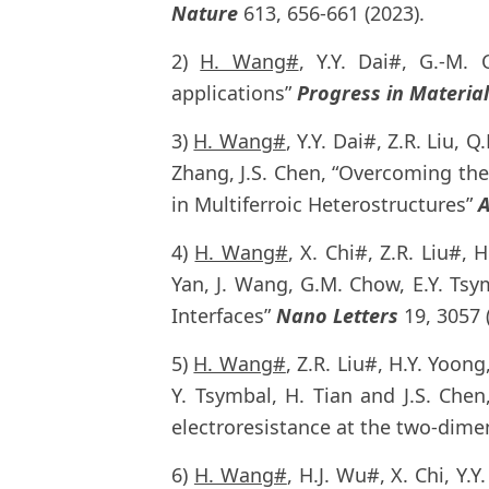
Nature
613, 656-661 (2023).
2)
H. Wang#
, Y.Y. Dai#, G.-M. 
applications”
Progress in Material
3)
H. Wang#
, Y.Y. Dai#, Z.R. Liu, 
Zhang, J.S. Chen, “Overcoming the
in Multiferroic Heterostructures”
A
4)
H. Wang#
, X. Chi#, Z.R. Liu#, H
Yan, J. Wang, G.M. Chow, E.Y. Tsy
Interfaces”
Nano Letters
19, 3057 
5)
H. Wang#
, Z.R. Liu#, H.Y. Yoong
Y. Tsymbal, H. Tian and J.S. Chen
electroresistance at the two-dime
6)
H. Wang#
, H.J. Wu#, X. Chi, Y.Y