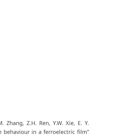
M. Zhang, Z.H. Ren, Y.W. Xie, E. Y.
behaviour in a ferroelectric film”