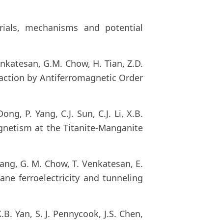
erials, mechanisms and potential
. Venkatesan, G.M. Chow, H. Tian, Z.D.
raction by Antiferromagnetic Order
ong, P. Yang, C.J. Sun, C.J. Li, X.B.
agnetism at the Titanite-Manganite
. Wang, G. M. Chow, T. Venkatesan, E.
ane ferroelectricity and tunneling
X.B. Yan, S. J. Pennycook, J.S. Chen,