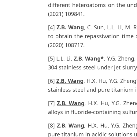
different heteroatoms on the unde
(2021) 109841.
[4]
Z.B. Wang
, C. Sun, L.L. Li, M
to obtain the repassivation time 
(2020) 108717.
[5] L.L. Li,
Z.B. Wang*
, Y.G. Zheng,
304 stainless steel under jet slur
[6]
Z.B. Wang
, H.X. Hu, Y.G. Zheng
stainless steel and pure titanium 
[7]
Z.B. Wang
, H.X. Hu, Y.G. Zhe
alloys in fluoride-containing sulfu
[8]
Z.B. Wang
, H.X. Hu, Y.G. Zhen
pure titanium in acidic solutions