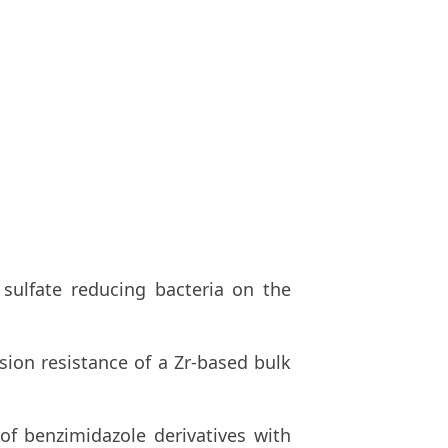
d sulfate reducing bacteria on the
osion resistance of a Zr-based bulk
 of benzimidazole derivatives with