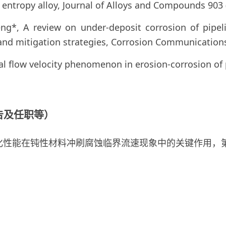
 entropy alloy, Journal of Alloys and Compounds 903 
eng*, A review on under-deposit corrosion of pipeli
d mitigation strategies, Corrosion Communications 
ical flow velocity phenomenon in erosion-corrosion of
告及任职等）
化性能在钝性材料冲刷腐蚀临界流速现象中的关键作用，