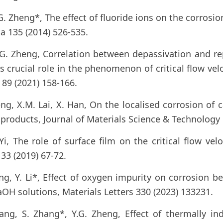
Y.G. Zheng*, The effect of fluoride ions on the corrosi
ta 135 (2014) 526-535.
 Y.G. Zheng, Correlation between depassivation and 
s crucial role in the phenomenon of critical flow velo
 89 (2021) 158-166.
eng, X.M. Lai, X. Han, On the localised corrosion of 
products, Journal of Materials Science & Technology 
 Yi, The role of surface film on the critical flow vel
33 (2019) 67-72.
eng, Y. Li*, Effect of oxygen impurity on corrosion b
OH solutions, Materials Letters 330 (2023) 133231.
ang, S. Zhang*, Y.G. Zheng, Effect of thermally i