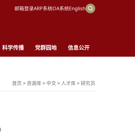
邮箱登录
ARP系统
OA系统
English
科学传播
党群园地
信息公开
首页
>
资源库
>
中文
>
人才库
>
研究员
8