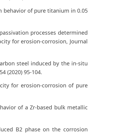
on behavior of pure titanium in 0.05
repassivation processes determined
city for erosion-corrosion, Journal
carbon steel induced by the in-situ
54 (2020) 95-104.
ocity for erosion-corrosion of pure
ehavior of a Zr-based bulk metallic
nduced B2 phase on the corrosion