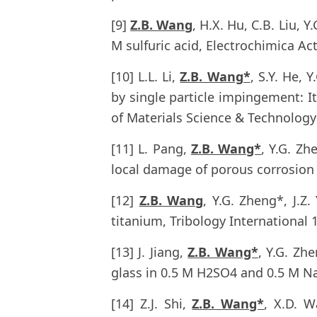
[9]
Z.B. Wang
, H.X. Hu, C.B. Liu, 
M sulfuric acid, Electrochimica Ac
[10] L.L. Li,
Z.B. Wang*
, S.Y. He,
by single particle impingement: It
of Materials Science & Technology
[11] L. Pang,
Z.B. Wang*
, Y.G. Zh
local damage of porous corrosion 
[12]
Z.B. Wang
, Y.G. Zheng*, J.Z.
titanium, Tribology International 1
[13] J. Jiang,
Z.B. Wang*
, Y.G. Zh
glass in 0.5 M H2SO4 and 0.5 M Na
[14] Z.J. Shi,
Z.B. Wang*
, X.D. W