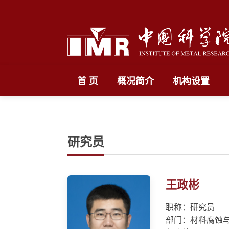
首 页
概况简介
机构设置
研究员
王政彬
职称：研究员
部门：材料腐蚀