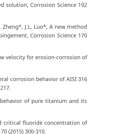
ed solution, Corrosion Science 192
.G. Zheng*, J.L. Luo*, A new method
impingement, Corrosion Science 170
ow velocity for erosion-corrosion of
neral corrosion behavior of AISI 316
-217.
 behavior of pure titanium and its
critical fluoride concentration of
70 (2015) 300-310.