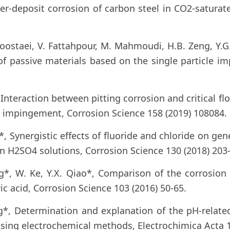
r-deposit corrosion of carbon steel in CO2-saturat
. Roostaei, V. Fattahpour, M. Mahmoudi, H.B. Zeng, Y
of passive materials based on the single particle 
 Interaction between pitting corrosion and critical fl
ry impingement, Corrosion Science 158 (2019) 108084.
*, Synergistic effects of fluoride and chloride on ge
in H2SO4 solutions, Corrosion Science 130 (2018) 203
ng*, W. Ke, Y.X. Qiao*, Comparison of the corrosion
ric acid, Corrosion Science 103 (2016) 50-65.
g*, Determination and explanation of the pH-related 
 using electrochemical methods, Electrochimica Acta 1