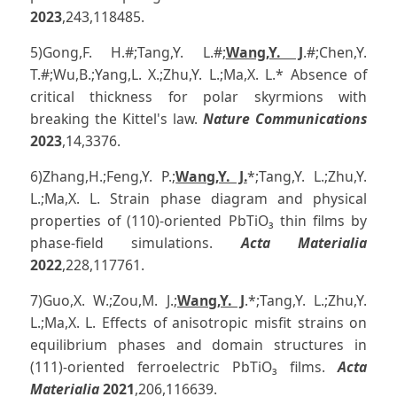
2023
,243,118485.
5)Gong,F. H.#;Tang,Y. L.#;
Wang,Y. J
.#;Chen,Y.
T.#;Wu,B.;Yang,L. X.;Zhu,Y. L.;Ma,X. L.* Absence of
critical thickness for polar skyrmions with
breaking the Kittel's law.
Nature Communications
2023
,14,3376.
6)Zhang,H.;Feng,Y. P.;
Wang,Y. J.
*;Tang,Y. L.;Zhu,Y.
L.;Ma,X. L. Strain phase diagram and physical
properties of (110)-oriented PbTiO₃ thin films by
phase-field simulations.
Acta Materialia
2022
,228,117761.
7)Guo,X. W.;Zou,M. J.;
Wang,Y. J
.*;Tang,Y. L.;Zhu,Y.
L.;Ma,X. L. Effects of anisotropic misfit strains on
equilibrium phases and domain structures in
(111)-oriented ferroelectric PbTiO₃ films.
Acta
Materialia
2021
,206,116639.