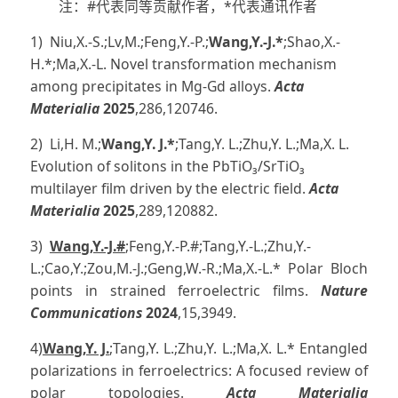
注：#代表同等贡献作者，*代表通讯作者
1) Niu,X.-S.;Lv,M.;Feng,Y.-P.;
Wang,Y.-J.*
;Shao,X.-
H.*;Ma,X.-L. Novel transformation mechanism
among precipitates in Mg-Gd alloys.
Acta
Materialia
2025
,286,120746.
2) Li,H. M.;
Wang,Y. J.*
;Tang,Y. L.;Zhu,Y. L.;Ma,X. L.
Evolution of solitons in the PbTiO₃/SrTiO₃
multilayer film driven by the electric field.
Acta
Materialia
2025
,289,120882.
3)
Wang,Y.-J.#
;Feng,Y.-P.#;Tang,Y.-L.;Zhu,Y.-
L.;Cao,Y.;Zou,M.-J.;Geng,W.-R.;Ma,X.-L.* Polar Bloch
points in strained ferroelectric films.
Nature
Communications
2024
,15,3949.
4)
Wang,Y. J.
;Tang,Y. L.;Zhu,Y. L.;Ma,X. L.* Entangled
polarizations in ferroelectrics: A focused review of
polar topologies.
Acta Materialia