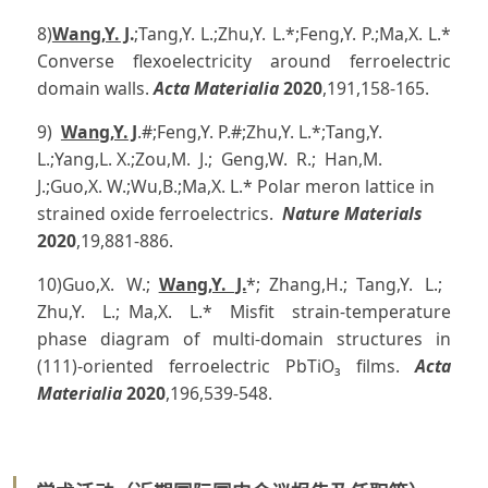
8)
Wang,Y. J
.
;Tang,Y. L.;Zhu,Y. L.*;Feng,Y. P.;Ma,X. L.*
Converse flexoelectricity around ferroelectric
domain walls.
Acta Materialia
2020
,191,158-165.
9)
Wang,Y. J
.#;Feng,Y. P.#;Zhu,Y. L.*;Tang,Y.
L.;Yang,L. X.;Zou,M. J.; Geng,W. R.; Han,M.
J.;Guo,X. W.;Wu,B.;Ma,X. L.* Polar meron lattice in
strained oxide ferroelectrics.
Nature Materials
2020
,19,881-886.
10)Guo,X. W.;
Wang,Y. J.
*; Zhang,H.; Tang,Y. L.;
Zhu,Y. L.; Ma,X. L.* Misfit strain-temperature
phase diagram of multi-domain structures in
(111)-oriented ferroelectric PbTiO₃ films.
Acta
Materialia
2020
,196,539-548.