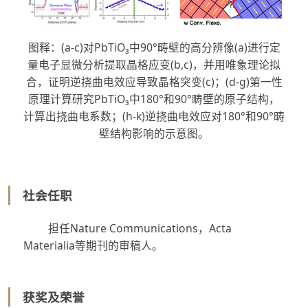
图释：(a-c)对PbTiO₃中90°畴壁的高分辨像(a)进行定
量电子显微分析提取晶格应变(b,c)，并用唯象理论拟
合，证明逆挠曲电效应导致晶格突变(c)；(d-g)第一性
原理计算研究PbTiO₃中180°和90°畴壁的原子结构，
计算出挠曲电系数；(h-k)逆挠曲电效应对180°和90°畴
壁结构影响的示意图。
社会任职
担任Nature Communications，Acta
Materialia等期刊的审稿人。
获奖及荣誉