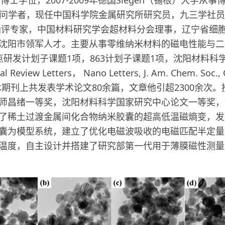
理系访问学者，现任中国科学院金属研究所研究员，九三学
函评专家，中国材料研究学会超材料分会理事，辽宁省细
沈阳市领军人才。主要从事零维纳米材料的磁电性能与二
点研发计划子课题1项，863计划子课题1项，沈阳材料
 Review Letters， Nano Letters, J. Am. Chem. Soc., C
t.等国际著名学术期刊上共发表学术论文80余篇，文章他引超2300
师昌绪一等奖，沈阳材料科学国家研究中心论文一等奖，
了稀土过渡金属间化合物纳米胶囊的超高低温磁熵变，发
囊为模型系统，建立了优化电磁波吸收的电磁匹配半定量判
温度，自主设计并搭建了研究部第一代用于薄膜磁性测量