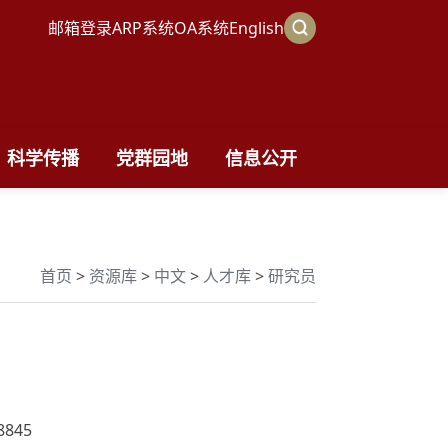
邮箱登录
ARP系统
OA系统
English
科学传播
党群园地
信息公开
首页
>
资源库
>
中文
>
人才库
>
研究员
8845