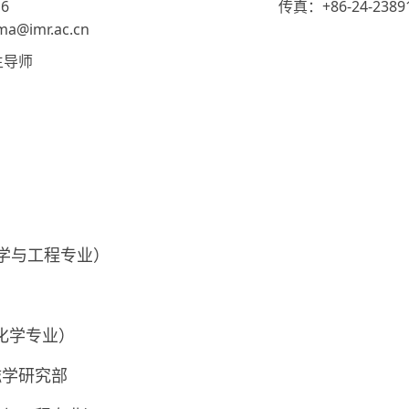
6
传真：+86-24-2389
@imr.ac.cn
生导师
冶金科学与工程专业）
物理化学专业）
磁学研究部